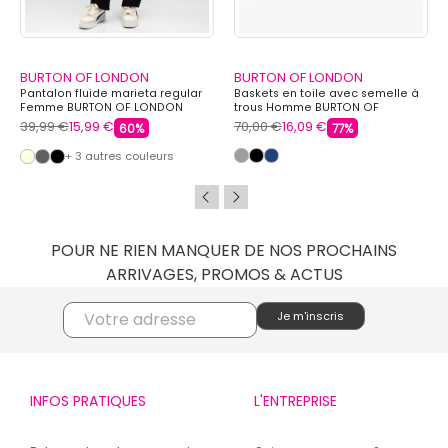
BURTON OF LONDON
BURTON OF LONDON
Pantalon fluide marieta regular
Baskets en toile avec semelle à
Femme BURTON OF LONDON
trous Homme BURTON OF
LONDON
39,99 €
15,99 €
70,00 €
16,09 €
60%
77%
+ 3 autres couleurs
POUR NE RIEN MANQUER DE NOS PROCHAINS
ARRIVAGES, PROMOS & ACTUS
INFOS PRATIQUES
L'ENTREPRISE