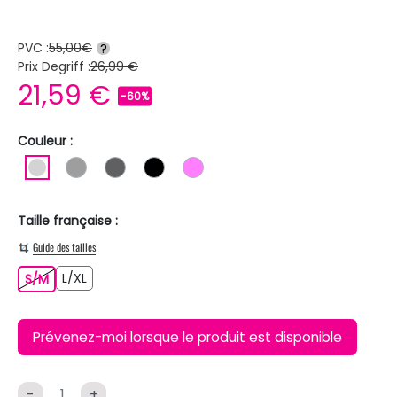
PVC :
55,00€
?
Prix Degriff :
26,99 €
21,59 €
-60%
Couleur :
GRIS CLAIR
GRIS
GRIS FONCE
NOIR
ROSE
Taille française :
Guide des tailles
L/XL
S/M
L/XL
S/M
Prévenez-moi lorsque le produit est disponible
-
+