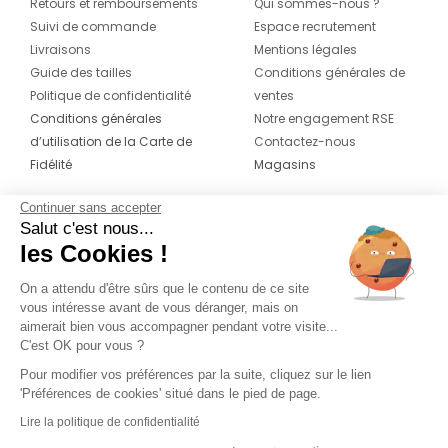
Retours et remboursements
Qui sommes-nous ?
Suivi de commande
Espace recrutement
Livraisons
Mentions légales
Guide des tailles
Conditions générales de
Politique de confidentialité
ventes
Conditions générales
Notre engagement RSE
d’utilisation de la Carte de
Contactez-nous
Fidélité
Magasins
Continuer sans accepter
CONTACT
SUIVEZ-NOUS SUR LES
Salut c'est nous...
RÉSEAUX
les Cookies !
04 42 20 78 42
Du lundi au jeudi de 8h30 à 16h30 & le
On a attendu d'être sûrs que le contenu de ce site
vous intéresse avant de vous déranger, mais on
vendredi de 8h30 à 15h30
aimerait bien vous accompagner pendant votre visite...
C'est OK pour vous ?
Pour modifier vos préférences par la suite, cliquez sur le lien
'Préférences de cookies' situé dans le pied de page.
Lire la politique de confidentialité