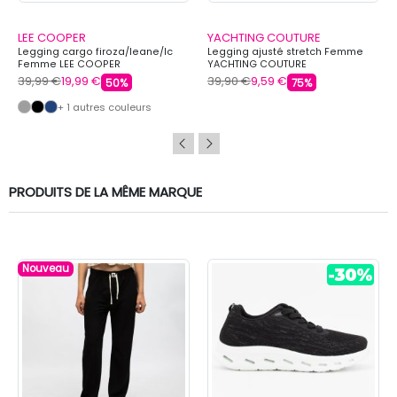
LEE COOPER
YACHTING COUTURE
Legging cargo firoza/leane/lc
Legging ajusté stretch Femme
Femme LEE COOPER
YACHTING COUTURE
39,99 €
19,99 €
39,90 €
9,59 €
50%
75%
+ 1 autres couleurs
PRODUITS DE LA MÊME MARQUE
Nouveau