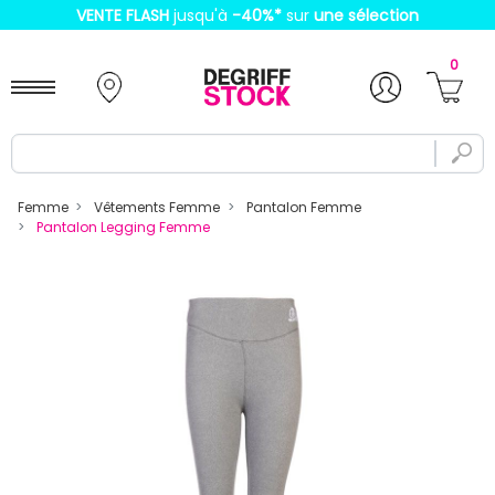
VENTE FLASH
jusqu'à
-40%
*
sur
une sélection
0
Femme
Vêtements Femme
Pantalon Femme
Pantalon Legging Femme