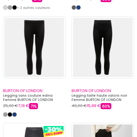
+ 2 autres couleurs
BURTON OF LONDON
BURTON OF LONDON
Legging sans couture edina
Legging taille haute valoris noir
Femme BURTON OF LONDON
Femme BURTON OF LONDON
25,00 €
7,19 €
40,00 €
15,99 €
71%
60%