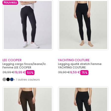
Nouveau
LEE COOPER
YACHTING COUTURE
Legging cargo firoza/leane/lc
Legging ajusté stretch Femme
Femme LEE COOPER
YACHTING COUTURE
39,99 €
19,99 €
39,90 €
9,59 €
50%
75%
+ 1 autres couleurs