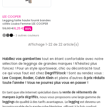
LEE COOPER
Legging taille haute fourré bandes
côtés Louba Femme LEE COOPER
59,90 €
6,25 €
89%
+ 2 autres couleurs
Affichage 1-22 de 22 article(s)
Habillez vos gambettes
tout en étant confortable avec notre
sélection de leggings de grandes marques ! N'hésitez plus
foncez ! Pour un style sportswear, chic ou décontracté tout
ce qui vous faut est chez
DegriffStock
! Sont au rendez vous :
Lee Cooper, Rodier, Calvin Klein
et pleins d'autres
à prix réduits
toute l'année ! Vous ne pourrez plus vous en passer !
En tant que site internet spécialisé dans la
vente de vêtements de
marques à prix dégriffés
, nous vous proposons une large gamme de
leggings
de qualité à des tarifs avantageux. Le
legging
est devenu un
incontournable de la garde-robe féminine, offrant à la fois confort,