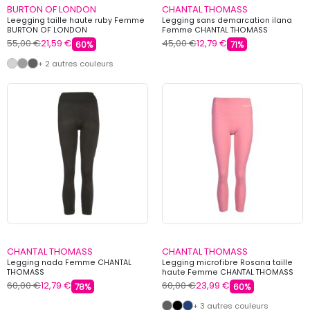
BURTON OF LONDON
CHANTAL THOMASS
Leegging taille haute ruby Femme
Legging sans demarcation ilana
BURTON OF LONDON
Femme CHANTAL THOMASS
55,00 €
21,59 €
45,00 €
12,79 €
60%
71%
+ 2 autres couleurs
CHANTAL THOMASS
CHANTAL THOMASS
Legging nada Femme CHANTAL
Legging microfibre Rosana taille
THOMASS
haute Femme CHANTAL THOMASS
60,00 €
12,79 €
60,00 €
23,99 €
78%
60%
+ 3 autres couleurs