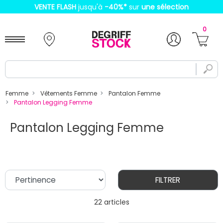
VENTE FLASH
jusqu'à
-40%
*
sur
une sélection
0
Femme
Vêtements Femme
Pantalon Femme
Pantalon Legging Femme
Pantalon Legging Femme
FILTRER
22 articles