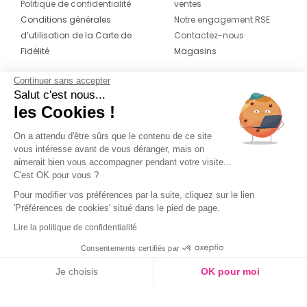
Politique de confidentialité
ventes
Conditions générales
Notre engagement RSE
d’utilisation de la Carte de
Contactez-nous
Fidélité
Magasins
Continuer sans accepter
CONTACT
SUIVEZ-NOUS SUR LES
Salut c'est nous...
RÉSEAUX
les Cookies !
04 42 20 78 42
Du lundi au jeudi de 8h30 à 16h30 & le
On a attendu d'être sûrs que le contenu de ce site
vous intéresse avant de vous déranger, mais on
vendredi de 8h30 à 15h30
aimerait bien vous accompagner pendant votre visite...
C'est OK pour vous ?
Pour modifier vos préférences par la suite, cliquez sur le lien
'Préférences de cookies' situé dans le pied de page.
Lire la politique de confidentialité
Consentements certifiés par
Je choisis
OK pour moi
Couleur
Axeptio consent
Plateforme de Gestion du Consentement : Personnalisez vos O