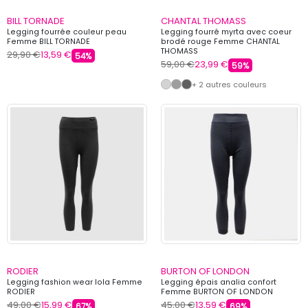
BILL TORNADE
CHANTAL THOMASS
Legging fourrée couleur peau
Legging fourré myrta avec coeur
Femme BILL TORNADE
brodé rouge Femme CHANTAL
THOMASS
29,90 €
13,59 €
54%
59,00 €
23,99 €
59%
+ 2 autres couleurs
RODIER
BURTON OF LONDON
Legging fashion wear lola Femme
Legging épais analia confort
RODIER
Femme BURTON OF LONDON
49,00 €
15,99 €
45,00 €
13,59 €
67%
69%