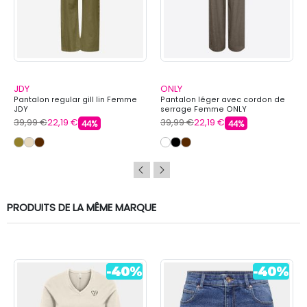
JDY
ONLY
Pantalon regular gill lin Femme
Pantalon léger avec cordon de
JDY
serrage Femme ONLY
39,99 €
22,19 €
39,99 €
22,19 €
44%
44%
PRODUITS DE LA MÊME MARQUE