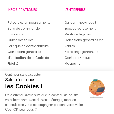
INFOS PRATIQUES
L'ENTREPRISE
Retours et remboursements
Qui sommes-nous ?
Suivi de commande
Espace recrutement
Livraisons
Mentions légales
Guide des tailles
Conditions générales de
Politique de confidentialité
ventes
Conditions générales
Notre engagement RSE
d’utilisation de la Carte de
Contactez-nous
Fidélité
Magasins
Continuer sans accepter
CONTACT
SUIVEZ-NOUS SUR LES
Salut c'est nous...
RÉSEAUX
les Cookies !
04 42 20 78 42
Du lundi au jeudi de 8h30 à 16h30 & le
On a attendu d'être sûrs que le contenu de ce site
vous intéresse avant de vous déranger, mais on
vendredi de 8h30 à 15h30
aimerait bien vous accompagner pendant votre visite...
C'est OK pour vous ?