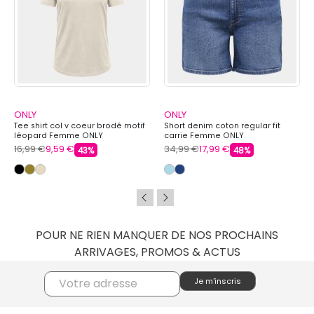
ONLY
ONLY
Tee shirt col v coeur brodé motif
Short denim coton regular fit
léopard Femme ONLY
carrie Femme ONLY
16,99 €
9,59 €
34,99 €
17,99 €
43%
48%
POUR NE RIEN MANQUER DE NOS PROCHAINS
ARRIVAGES, PROMOS & ACTUS