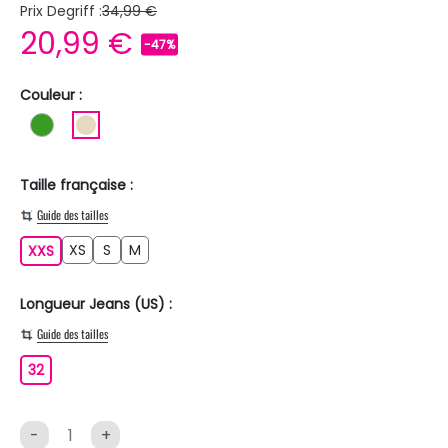
Prix Degriff :
34,99 €
20,99 €
-47%
Couleur :
VERT
BEIGE
Taille française :
Guide des tailles
XS
S
M
XXS
XS
S
M
XXS
Longueur Jeans (US) :
Guide des tailles
32
32
-
+