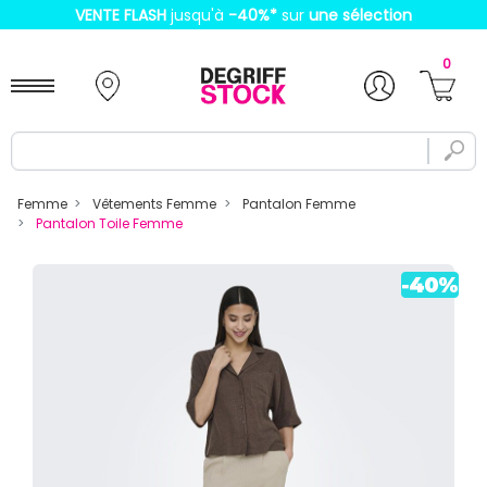
VENTE FLASH
jusqu'à
-40%
*
sur
une sélection
0
Femme
Vêtements Femme
Pantalon Femme
Pantalon Toile Femme