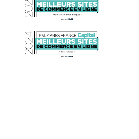
s réglementations. Personnalisez vos préférences pour contrôler