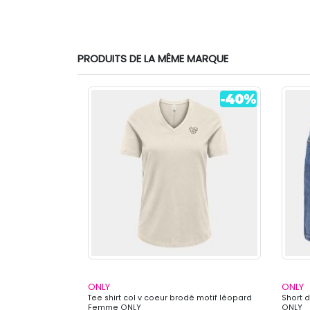
PRODUITS DE LA MÊME MARQUE
ONLY
ONLY
vec découpe
Tee shirt col v coeur brodé motif léopard
Short 
 Femme ONLY
Femme ONLY
ONLY