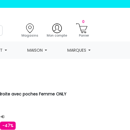
0
Magasins
Mon compte
Panier
NT
MAISON
MARQUES
droite avec poches Femme ONLY
9 €
€
-47%