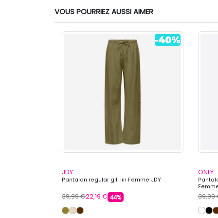
VOUS POURRIEZ AUSSI AIMER
JDY
ONLY
-long Femme
Pantalon regular gill lin Femme JDY
Pantal
Femme
39,99 €
22,19 €
39,99
44%