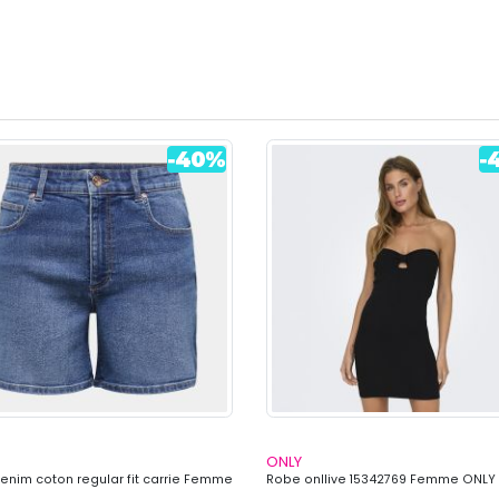
ONLY
denim coton regular fit carrie Femme
Robe onllive 15342769 Femme ONLY