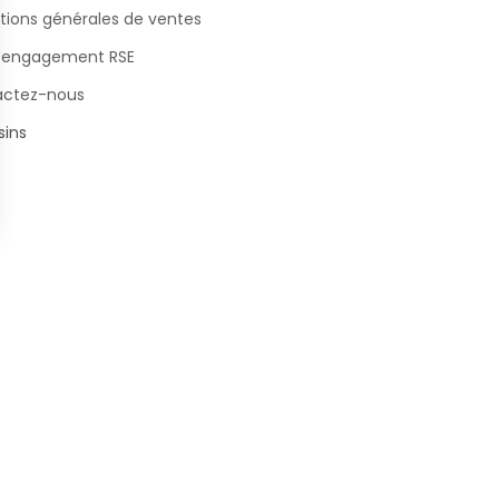
tions générales de ventes
 engagement RSE
actez-nous
ins
s Options
ètres de confidentialité, en garantissant la conformité avec le