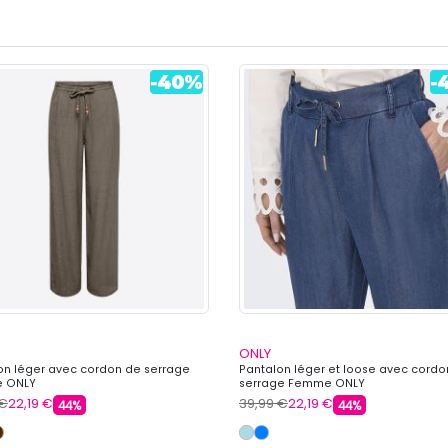
ONLY
on léger avec cordon de serrage
Pantalon léger et loose avec cordo
 ONLY
serrage Femme ONLY
 €
22,19 €
39,99 €
22,19 €
44%
44%