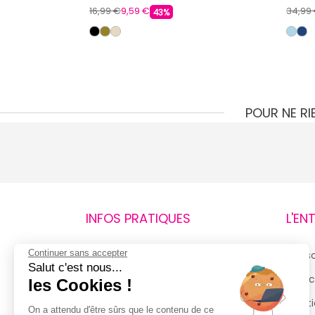
16,99 €
9,59 €
34,99
43%
POUR NE R
INFOS PRATIQUES
L'EN
Continuer sans accepter
Retours et remboursements
Qui 
Salut c'est nous...
Suivi de commande
Espac
les Cookies !
Livraisons
Menti
On a attendu d'être sûrs que le contenu de ce