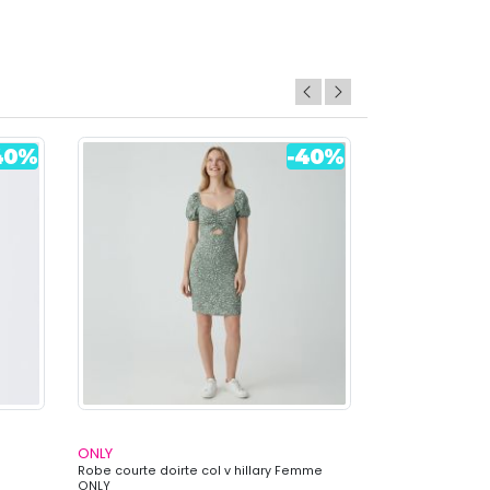
ONLY
ONLY
Robe courte doirte col v hillary Femme
Robe courte noi
ONLY
Femme ONLY