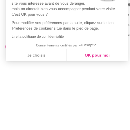
site vous intéresse avant de vous déranger,
Guide des tailles
Condi
mais on aimerait bien vous accompagner pendant votre visite...
Politique de confidentialité
Notre
C'est OK pour vous ?
Pour modifier vos préférences par la suite, cliquez sur le lien
Conditions générales d’utilisation
Cont
'Préférences de cookies' situé dans le pied de page.
de la Carte de Fidélité
Magas
Lire la politique de confidentialité
Consentements certifiés par
Je choisis
OK pour moi
Axeptio consent
Plateforme de Gestion du Consentement : Personnalisez vo
Notre plateforme vous permet d'adapter et de gérer vos param