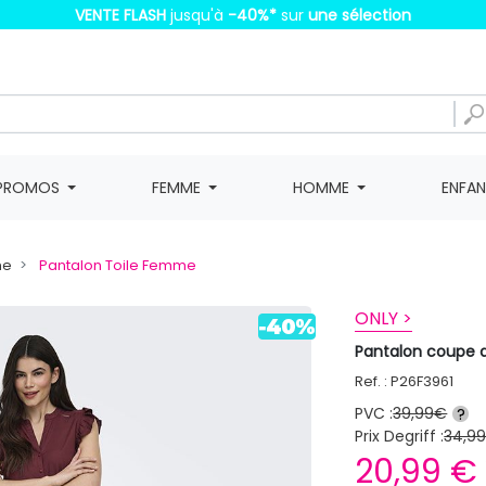
VENTE FLASH
jusqu'à
-40%
*
sur
une sélection
PROMOS
FEMME
HOMME
ENFA
me
Pantalon Toile Femme
ONLY >
Pantalon coupe 
Ref. : P26F3961
PVC :
39,99€
?
Prix Degriff :
34,9
20,99 