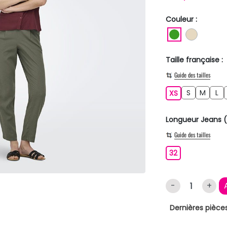
Couleur :
VERT
BEIGE
Taille française :
Guide des tailles
S
M
L
XS
S
M
L
XS
Longueur Jeans (
Guide des tailles
32
32
-
+
Dernières pièces