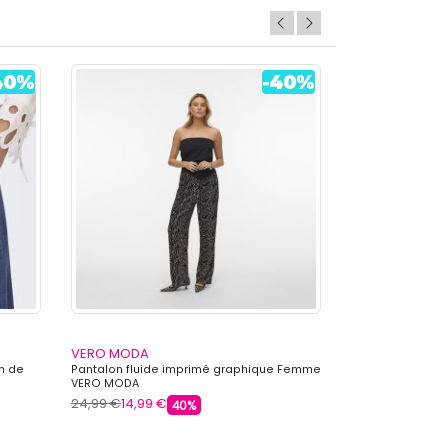
VERO MODA
VERO MODA
n de
Pantalon fluide imprimé graphique Femme
Pantalon fluide
VERO MODA
VERO MODA
24,99 €
14,99 €
24,99 €
14,99 €
40%