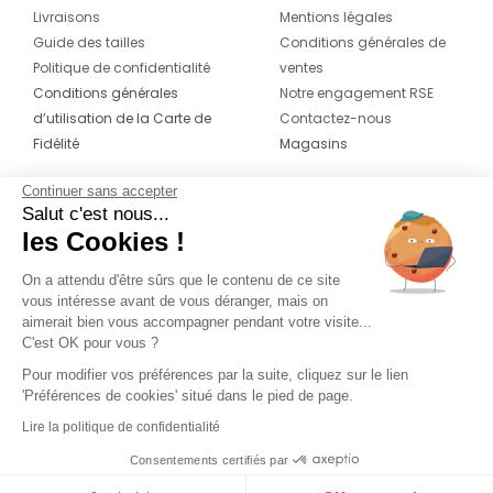
Livraisons
Mentions légales
Guide des tailles
Conditions générales de
Politique de confidentialité
ventes
Conditions générales
Notre engagement RSE
d’utilisation de la Carte de
Contactez-nous
Fidélité
Magasins
Continuer sans accepter
CONTACT
SUIVEZ-NOUS SUR LES
Salut c'est nous...
RÉSEAUX
les Cookies !
04 42 20 78 42
Du lundi au jeudi de 8h30 à 16h30 & le
On a attendu d'être sûrs que le contenu de ce site
vous intéresse avant de vous déranger, mais on
vendredi de 8h30 à 15h30
aimerait bien vous accompagner pendant votre visite...
C'est OK pour vous ?
Pour modifier vos préférences par la suite, cliquez sur le lien
'Préférences de cookies' situé dans le pied de page.
Lire la politique de confidentialité
Consentements certifiés par