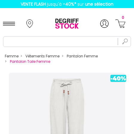
VENTE FLASH
jusqu'à
-40%
*
sur
une sélection
0
Femme
Vêtements Femme
Pantalon Femme
Pantalon Toile Femme