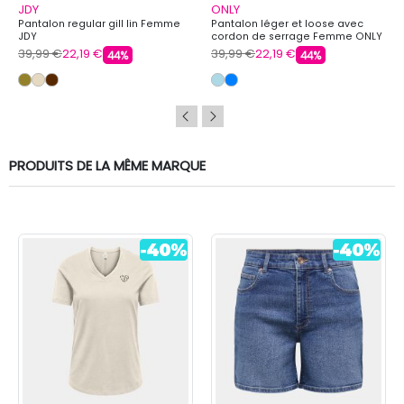
JDY
ONLY
Pantalon regular gill lin Femme
Pantalon léger et loose avec
JDY
cordon de serrage Femme ONLY
39,99 €
22,19 €
39,99 €
22,19 €
44%
44%
PRODUITS DE LA MÊME MARQUE