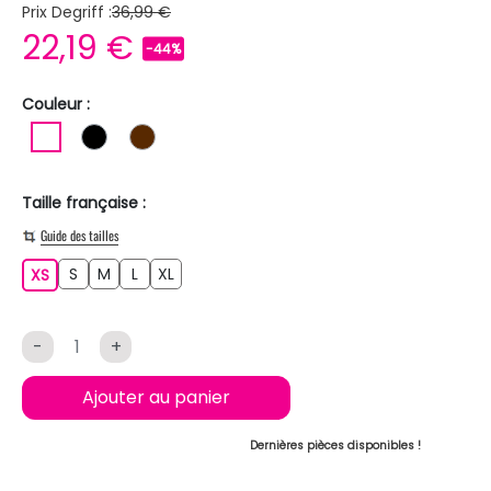
Prix Degriff :
36,99 €
22,19 €
-44%
Couleur :
BLANC
NOIR
MARRON
Taille française :
Guide des tailles
S
M
L
XL
XS
S
M
L
XL
XS
-
+
Ajouter au panier
Dernières pièces disponibles !