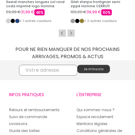
Sweat manches longues col rond
Gilet sherpa frontignan semi
coda imprimé logo Homme
zippé Homme CERRUTI
CERRUTI
59,99 €
31,99 €
100,00 €
39,99 €
46%
60%
+ 1 autres couleurs
+ 2 autres couleurs
POUR NE RIEN MANQUER DE NOS PROCHAINS
ARRIVAGES, PROMOS & ACTUS
INFOS PRATIQUES
L'ENTREPRISE
Retours et remboursements
Qui sommes-nous ?
Suivi de commande
Espace recrutement
Livraisons
Mentions légales
Guide des tailles
Conditions générales de