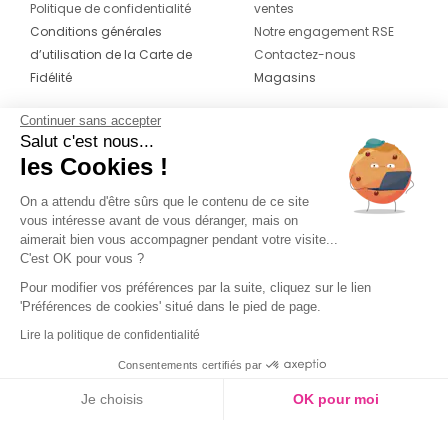
Politique de confidentialité
ventes
Conditions générales
Notre engagement RSE
d’utilisation de la Carte de
Contactez-nous
Fidélité
Magasins
Continuer sans accepter
CONTACT
SUIVEZ-NOUS SUR LES
Salut c'est nous...
RÉSEAUX
les Cookies !
04 42 20 78 42
Du lundi au jeudi de 8h30 à 16h30 & le
On a attendu d'être sûrs que le contenu de ce site
vous intéresse avant de vous déranger, mais on
vendredi de 8h30 à 15h30
aimerait bien vous accompagner pendant votre visite...
C'est OK pour vous ?
Pour modifier vos préférences par la suite, cliquez sur le lien
'Préférences de cookies' situé dans le pied de page.
Lire la politique de confidentialité
Consentements certifiés par
Je choisis
OK pour moi
Axeptio consent
Plateforme de Gestion du Consentement : Personnalisez vos O