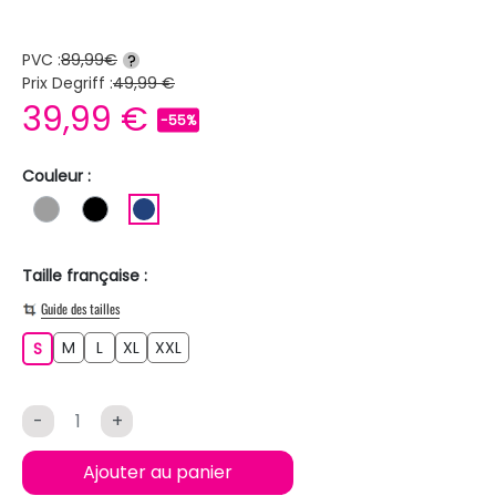
PVC :
89,99€
?
Prix Degriff :
49,99 €
39,99 €
-55%
Couleur :
GRIS
NOIR
BLEU FONCE
Taille française :
Guide des tailles
M
L
XL
XXL
S
M
L
XL
XXL
S
-
+
Ajouter au panier