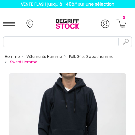
VENTE FLASH
jusqu'à
-40%
*
sur
une sélection
0
Homme
Vêtements Homme
Pull, Gilet, Sweat homme
Sweat Homme