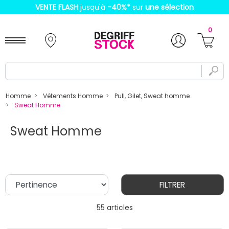
VENTE FLASH
jusqu'à
-40%
*
sur
une sélection
0
Homme
Vêtements Homme
Pull, Gilet, Sweat homme
Sweat Homme
Sweat Homme
FILTRER
55 articles