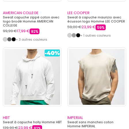
AMERICAN COLLEGE
LEE COOPER
Sweat capuche zippé coton avec
Sweat à capuche maurizio avec
logo brodé Homme AMERICAN
écusson logo Homme LEE COOPER
COLLEGE
59,00 €
23,99 €
59%
99,99 €
17,99 €
82%
+ 1 autres couleurs
+ 3 autres couleurs
HBT
IMPERIAL
Sweat à capuche holly Homme HBT
Sweat sans manches coton
Homme IMPERIAL
139,90 €
23,99 €
82%