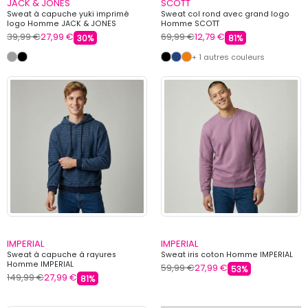
JACK & JONES
SCOTT
Sweat à capuche yuki imprimé
Sweat col rond avec grand logo
logo Homme JACK & JONES
Homme SCOTT
39,99 €
27,99 €
69,99 €
12,79 €
30%
81%
+ 1 autres couleurs
IMPERIAL
IMPERIAL
Sweat à capuche à rayures
Sweat iris coton Homme IMPERIAL
Homme IMPERIAL
59,99 €
27,99 €
53%
149,99 €
27,99 €
81%