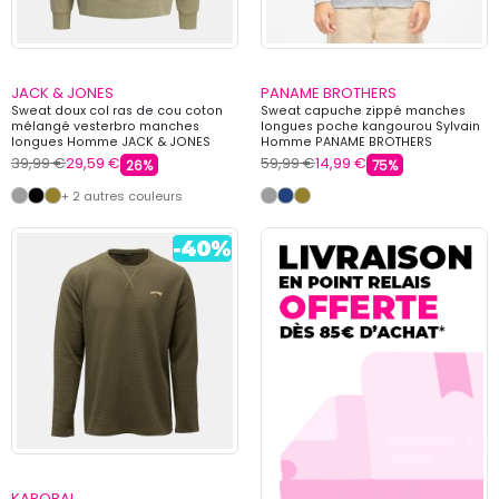
JACK & JONES
PANAME BROTHERS
Sweat doux col ras de cou coton
Sweat capuche zippé manches
mélangé vesterbro manches
longues poche kangourou Sylvain
longues Homme JACK & JONES
Homme PANAME BROTHERS
39,99 €
29,59 €
59,99 €
14,99 €
26%
75%
+ 2 autres couleurs
KAPORAL