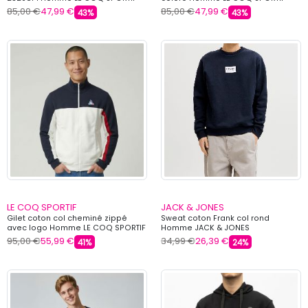
85,00 €
47,99 €
85,00 €
47,99 €
43%
43%
LE COQ SPORTIF
JACK & JONES
Gilet coton col cheminé zippé
Sweat coton Frank col rond
avec logo Homme LE COQ SPORTIF
Homme JACK & JONES
95,00 €
55,99 €
34,99 €
26,39 €
41%
24%