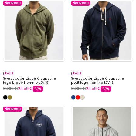
Nouveau
Nouveau
LEVI'S
LEVI'S
Sweat coton zippé à capuche
Sweat coton zippé à capuche
logo brodé Homme LEVI'S
petit logo Homme LEVI'S
69,00 €
29,59 €
69,00 €
29,59 €
57%
57%
Nouveau