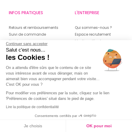
INFOS PRATIQUES
L'ENTREPRISE
Retours et remboursements
Qui sommes-nous ?
Suivi de commande
Espace recrutement
Livraisons
Mentions légales
Continuer sans accepter
Guide des tailles
Conditions générales de
Salut c'est nous...
Politique de confidentialité
ventes
les Cookies !
Conditions générales
Notre engagement RSE
On a attendu d'être sûrs que le contenu de ce site
d’utilisation de la Carte de
Contactez-nous
vous intéresse avant de vous déranger, mais on
Fidélité
Magasins
aimerait bien vous accompagner pendant votre visite...
C'est OK pour vous ?
CONTACT
SUIVEZ-NOUS SUR LES
Pour modifier vos préférences par la suite, cliquez sur le lien
RÉSEAUX
'Préférences de cookies' situé dans le pied de page.
04 42 20 78 42
Lire la politique de confidentialité
Du lundi au jeudi de 8h30 à 16h30 & le
Consentements certifiés par
vendredi de 8h30 à 15h30
Je choisis
OK pour moi