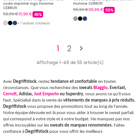
coda imprimé logo Homme
Homme CERRUTI
CERRUTI
89,99 €
39,99 €
55%
59,99 €
31,99 €
46%
+ 1 autres couleurs
Suivant
1
2
>
Affichage 1-49 de 55 article(s)
Avec
Degriffstock
, restez
tendance et confortable
en toutes
circonstances. Que vous recherchiez des
sweats
Blaggio
, Everlast,
Cerruti
, Adidas,
Just Emporio
ou Superdry
, nous avons ce qu'il vous
faut. Spécialisé dans la vente de
vêtements de marques à prix réduits,
Degriffstock
vous propose des promotions tout au long de l'année.
Notre équipe dévouée est là pour vous aider à trouver le sweat parfait
qui correspond à votre style et à votre budget. Ne manquez pas nos
offres incroyables sur les
sweats de marques renommées.
Faites
confiance à
Degriffstock
pour vous offrir les meilleurs