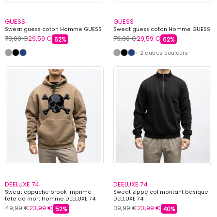
GUESS
GUESS
Sweat guess coton Homme GUESS
Sweat guess coton Homme GUESS
79,00 €
29,59 €
79,00 €
29,59 €
62%
62%
+ 2 autres couleurs
DEELUXE 74
DEELUXE 74
Sweat capuche brook imprimé
Sweat zippé col montant basique
tête de mort Homme DEELUXE 74
DEELUXE 74
49,99 €
23,99 €
39,99 €
23,99 €
52%
40%