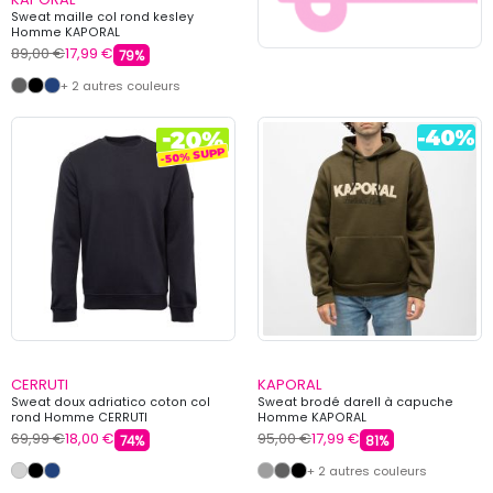
Sweat maille col rond kesley
Homme KAPORAL
89,00 €
17,99 €
79%
+ 2 autres couleurs
CERRUTI
KAPORAL
Sweat doux adriatico coton col
Sweat brodé darell à capuche
rond Homme CERRUTI
Homme KAPORAL
69,99 €
18,00 €
95,00 €
17,99 €
74%
81%
+ 2 autres couleurs