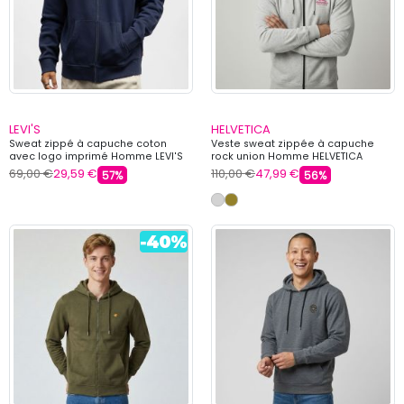
LEVI'S
HELVETICA
Sweat zippé à capuche coton
Veste sweat zippée à capuche
avec logo imprimé Homme LEVI'S
rock union Homme HELVETICA
69,00 €
29,59 €
110,00 €
47,99 €
57%
56%