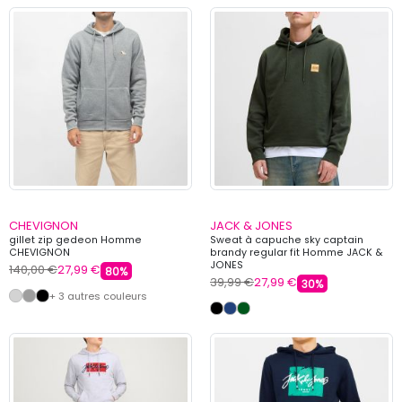
CHEVIGNON
JACK & JONES
gillet zip gedeon Homme
Sweat à capuche sky captain
CHEVIGNON
brandy regular fit Homme JACK &
JONES
140,00 €
27,99 €
80%
39,99 €
27,99 €
30%
+ 3 autres couleurs