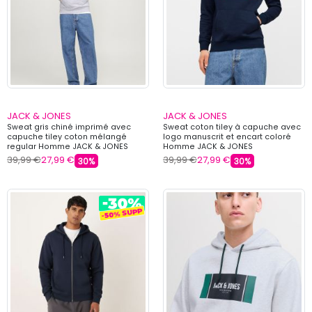
JACK & JONES
JACK & JONES
Sweat gris chiné imprimé avec
Sweat coton tiley à capuche avec
capuche tiley coton mélangé
logo manuscrit et encart coloré
regular Homme JACK & JONES
Homme JACK & JONES
39,99 €
27,99 €
39,99 €
27,99 €
30%
30%