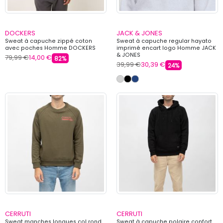
DOCKERS
JACK & JONES
Sweat à capuche zippé coton
Sweat à capuche regular hayato
avec poches Homme DOCKERS
imprimé encart logo Homme JACK
& JONES
79,99 €
14,00 €
82%
39,99 €
30,39 €
24%
CERRUTI
CERRUTI
Sweat manches longues col rond
Sweat à capuche polaire confort