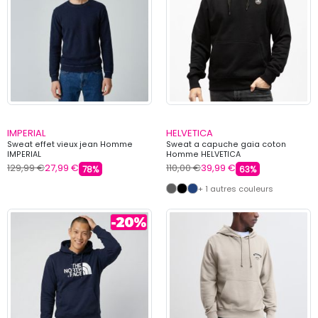
IMPERIAL
HELVETICA
Sweat effet vieux jean Homme
Sweat a capuche gaia coton
IMPERIAL
Homme HELVETICA
129,99 €
27,99 €
110,00 €
39,99 €
78%
63%
+ 1 autres couleurs