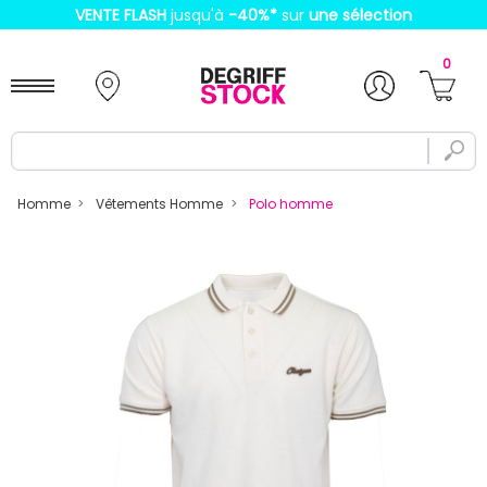
VENTE FLASH
jusqu'à
-40%
*
sur
une sélection
0
Homme
Vêtements Homme
Polo homme