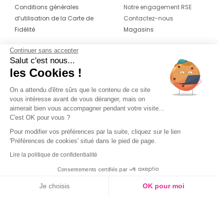
Conditions générales
Notre engagement RSE
d’utilisation de la Carte de
Contactez-nous
Fidélité
Magasins
Continuer sans accepter
CONTACT
SUIVEZ-NOUS SUR LES
Salut c'est nous...
RÉSEAUX
les Cookies !
04 42 20 78 42
Du lundi au jeudi de 8h30 à 16h30 & le
On a attendu d'être sûrs que le contenu de ce site
vous intéresse avant de vous déranger, mais on
vendredi de 8h30 à 15h30
aimerait bien vous accompagner pendant votre visite...
C'est OK pour vous ?
Pour modifier vos préférences par la suite, cliquez sur le lien
'Préférences de cookies' situé dans le pied de page.
Lire la politique de confidentialité
Consentements certifiés par
Je choisis
OK pour moi
Axeptio consent
Plateforme de Gestion du Consentement : Personnalisez vos O