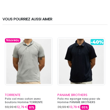
VOUS POURRIEZ AUSSI AIMER
Nouveau
TORRENTE
PANAME BROTHERS
Polo col mao coton avec
Polo mc eponge navy pao-ds
boutons Homme TORRENTE
Homme PANAME BROTHERS
69,99 €
12,79 €
39,99 €
13,79 €
81%
65%