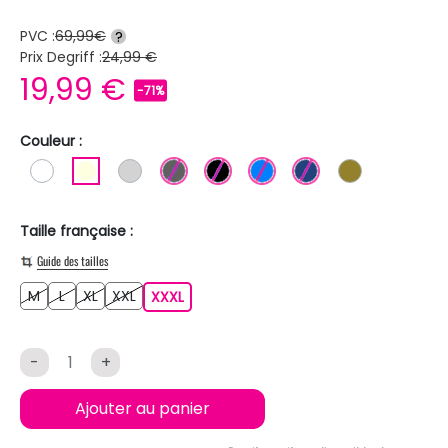
PVC :
69,99€
?
Prix Degriff :
24,99 €
19,99 €
-71%
Couleur :
BLANC
BLANC ECRU
GRIS CLAIR
GRIS FONCE
NOIR
BLEU
BLEU FONCE
KAKI
Taille française :
Guide des tailles
M
L
XL
XXL
M
L
XL
XXL
XXXL
XXXL
-
+
Ajouter au panier