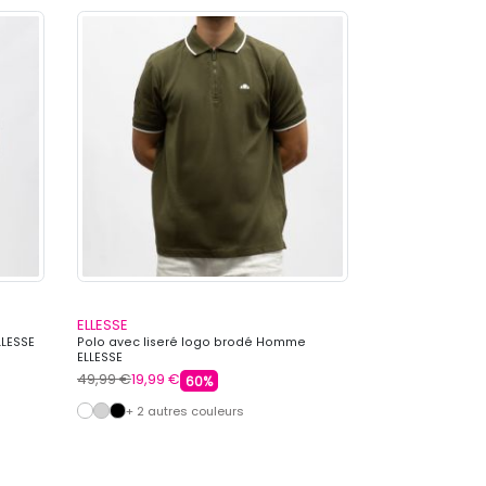
ELLESSE
KAPORAL
LLESSE
Polo avec liseré logo brodé Homme
Polo col mao su
ELLESSE
KAPORAL
49,99 €
19,99 €
59,99 €
17,99 €
60%
+ 2 autres couleurs
+ 3 autre