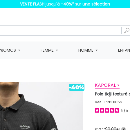
VENTE FLASH
jusqu'à
-40%
*
sur
une sélection
PROMOS
FEMME
HOMME
ENFA
KAPORAL >
Polo tidji textu
Ref. : P26H1855
5
/
5
PVC :
90,00€
?