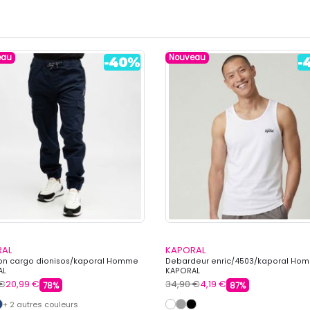
eau
Nouveau
RAL
KAPORAL
on cargo dionisos/kaporal Homme
Debardeur enric/4503/kaporal Ho
AL
KAPORAL
 €
20,99 €
34,90 €
4,19 €
78%
87%
+ 2 autres couleurs