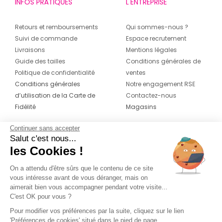
INFOS PRATIQUES
L'ENTREPRISE
Retours et remboursements
Qui sommes-nous ?
Suivi de commande
Espace recrutement
Livraisons
Mentions légales
Guide des tailles
Conditions générales de
Politique de confidentialité
ventes
Conditions générales
Notre engagement RSE
d’utilisation de la Carte de
Contactez-nous
Fidélité
Magasins
Continuer sans accepter
CONTACT
SUIVEZ-NOUS SUR LES
Salut c'est nous...
RÉSEAUX
les Cookies !
04 42 20 78 42
Du lundi au jeudi de 8h30 à 16h30 & le
On a attendu d'être sûrs que le contenu de ce site
vous intéresse avant de vous déranger, mais on
vendredi de 8h30 à 15h30
aimerait bien vous accompagner pendant votre visite...
C'est OK pour vous ?
Pour modifier vos préférences par la suite, cliquez sur le lien
'Préférences de cookies' situé dans le pied de page.