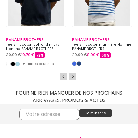
PANAME BROTHERS
PANAME BROTHERS
Tee shirt coton col rond micky
Tee shirt coton marinière Homme
Homme PANAME BROTHERS
PANAME BROTHERS
39,90 €
10,79 €
29,90 €
8,99 €
72%
69%
+ 6 autres couleurs
POUR NE RIEN MANQUER DE NOS PROCHAINS
ARRIVAGES, PROMOS & ACTUS