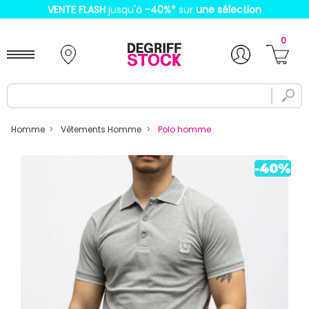
VENTE FLASH
jusqu'à
-40%
*
sur
une sélection
0
Homme
Vêtements Homme
Polo homme