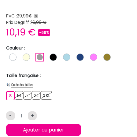
PVC :
29,99€
?
Prix Degriff :
16,99 €
10,19 €
-66%
Couleur :
BLANC
BLANC ECRU
GRIS
NOIR
BLEU CLAIR
BLEU FONCE
ROSE
KAKI
Taille française :
Guide des tailles
M
L
XL
XXL
S
M
L
XL
XXL
S
-
+
Ajouter au panier