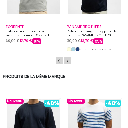
TORRENTE
PANAME BROTHERS
Polo col mao coton avec
Polo mc eponge navy pao-ds
boutons Homme TORRENTE
Homme PANAME BROTHERS
69,99 €
12,79 €
39,99 €
13,79 €
81%
65%
+ 3 autres couleurs
PRODUITS DE LA MÊME MARQUE
Nouveau
Nouveau