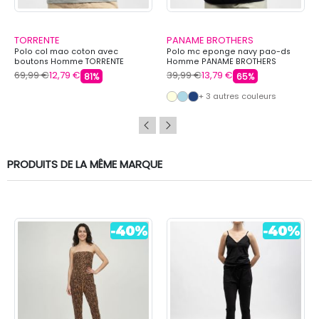
TORRENTE
PANAME BROTHERS
Polo col mao coton avec
Polo mc eponge navy pao-ds
boutons Homme TORRENTE
Homme PANAME BROTHERS
69,99 €
12,79 €
39,99 €
13,79 €
81%
65%
+ 3 autres couleurs
PRODUITS DE LA MÊME MARQUE