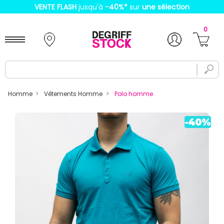
VENTE FLASH
jusqu'à
-40%
*
sur
une sélection
0
Homme
Vêtements Homme
Polo homme