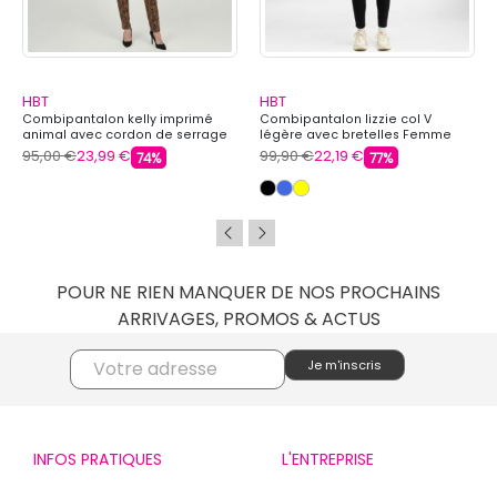
HBT
HBT
Combipantalon kelly imprimé
Combipantalon lizzie col V
animal avec cordon de serrage
légère avec bretelles Femme
Femme HBT
HBT
95,00 €
23,99 €
99,90 €
22,19 €
74%
77%
POUR NE RIEN MANQUER DE NOS PROCHAINS
ARRIVAGES, PROMOS & ACTUS
INFOS PRATIQUES
L'ENTREPRISE