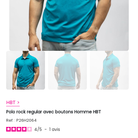
HBT >
Polo rock regular avec boutons Homme HBT
Ref. : P26H2064
4
/
5
-
1
avis