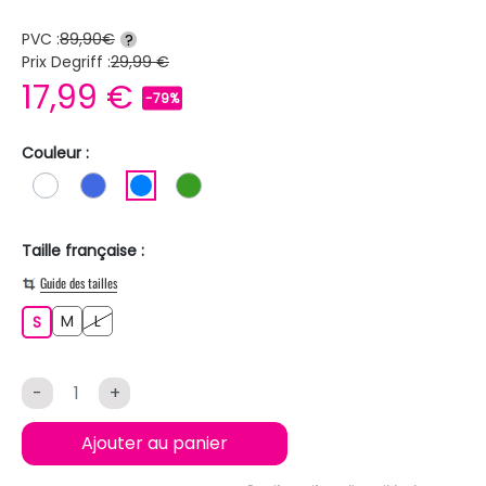
PVC :
89,90€
?
Prix Degriff :
29,99 €
17,99 €
-79%
Couleur :
BLANC
BLEU ROI
BLEU
VERT
Taille française :
Guide des tailles
M
L
S
M
L
S
-
+
Ajouter au panier