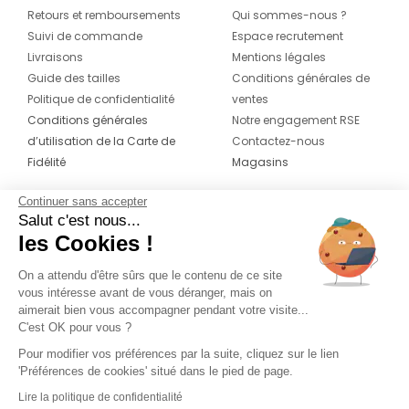
Retours et remboursements
Qui sommes-nous ?
Suivi de commande
Espace recrutement
Livraisons
Mentions légales
Guide des tailles
Conditions générales de
Politique de confidentialité
ventes
Conditions générales
Notre engagement RSE
d’utilisation de la Carte de
Contactez-nous
Fidélité
Magasins
Continuer sans accepter
CONTACT
SUIVEZ-NOUS SUR LES
Salut c'est nous...
RÉSEAUX
les Cookies !
04 42 20 78 42
Du lundi au jeudi de 8h30 à 16h30 & le
On a attendu d'être sûrs que le contenu de ce site
vous intéresse avant de vous déranger, mais on
vendredi de 8h30 à 15h30
aimerait bien vous accompagner pendant votre visite...
C'est OK pour vous ?
Pour modifier vos préférences par la suite, cliquez sur le lien
'Préférences de cookies' situé dans le pied de page.
Lire la politique de confidentialité