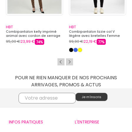
HBT
HBT
Combipantalon kelly imprimé
Combipantalon lizzie col V
animal avec cordon de serrage
légère avec bretelles Femme
Femme HBT
HBT
95,00 €
23,99 €
99,90 €
22,19 €
74%
77%
POUR NE RIEN MANQUER DE NOS PROCHAINS
ARRIVAGES, PROMOS & ACTUS
INFOS PRATIQUES
L'ENTREPRISE