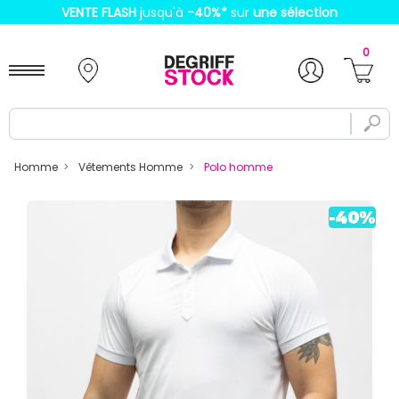
VENTE FLASH
jusqu'à
-40%
*
sur
une sélection
0
Homme
Vêtements Homme
Polo homme