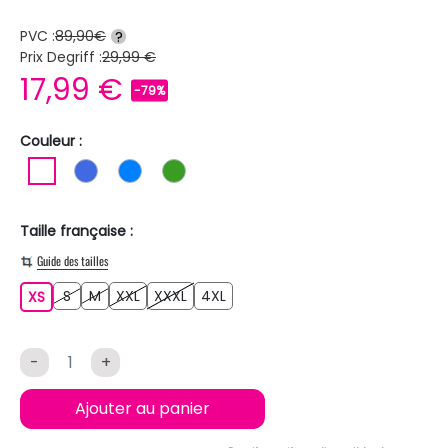
PVC :
89,90€
?
Prix Degriff :
29,99 €
17,99 €
-79%
Couleur :
BLANC
BLEU ROI
BLEU
VERT
Taille française :
Guide des tailles
S
M
XXL
XXXL
4XL
XS
S
M
XXL
XXXL
4XL
XS
-
+
Ajouter au panier