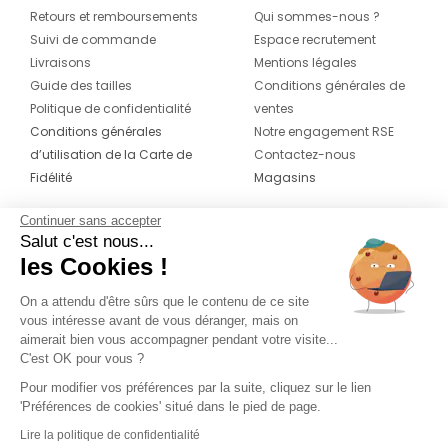
Retours et remboursements
Qui sommes-nous ?
Suivi de commande
Espace recrutement
Livraisons
Mentions légales
Guide des tailles
Conditions générales de
Politique de confidentialité
ventes
Conditions générales
Notre engagement RSE
d’utilisation de la Carte de
Contactez-nous
Fidélité
Magasins
Continuer sans accepter
CONTACT
SUIVEZ-NOUS SUR LES
Salut c'est nous...
RÉSEAUX
les Cookies !
04 42 20 78 42
Du lundi au jeudi de 8h30 à 16h30 & le
On a attendu d'être sûrs que le contenu de ce site
vous intéresse avant de vous déranger, mais on
vendredi de 8h30 à 15h30
aimerait bien vous accompagner pendant votre visite...
C'est OK pour vous ?
Pour modifier vos préférences par la suite, cliquez sur le lien
'Préférences de cookies' situé dans le pied de page.
Lire la politique de confidentialité