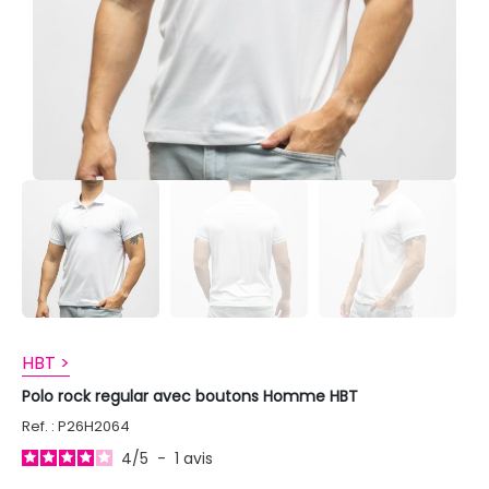
HBT >
Polo rock regular avec boutons Homme HBT
Ref. : P26H2064
4
/
5
-
1
avis