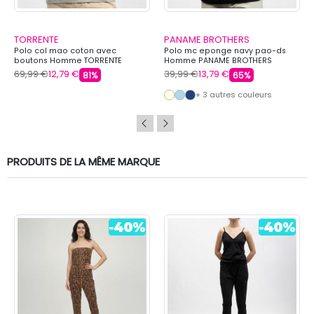
TORRENTE
PANAME BROTHERS
Polo col mao coton avec
Polo mc eponge navy pao-ds
boutons Homme TORRENTE
Homme PANAME BROTHERS
69,99 €
12,79 €
39,99 €
13,79 €
81%
65%
+ 3 autres couleurs
PRODUITS DE LA MÊME MARQUE