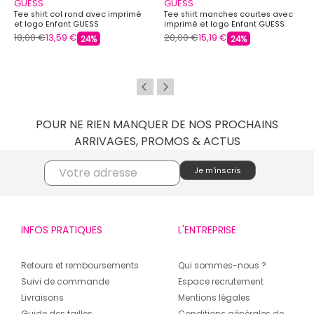
GUESS
GUESS
Tee shirt col rond avec imprimé
Tee shirt manches courtes avec
et logo Enfant GUESS
imprimé et logo Enfant GUESS
18,00 €
13,59 €
20,00 €
15,19 €
24%
24%
POUR NE RIEN MANQUER DE NOS PROCHAINS
ARRIVAGES, PROMOS & ACTUS
INFOS PRATIQUES
L'ENTREPRISE
Retours et remboursements
Qui sommes-nous ?
Suivi de commande
Espace recrutement
Livraisons
Mentions légales
Guide des tailles
Conditions générales de