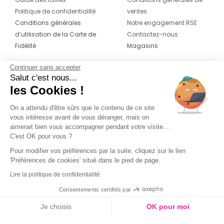
Politique de confidentialité
ventes
Conditions générales
Notre engagement RSE
d’utilisation de la Carte de
Contactez-nous
Fidélité
Magasins
Continuer sans accepter
CONTACT
SUIVEZ-NOUS SUR LES
Salut c'est nous...
RÉSEAUX
les Cookies !
04 42 20 78 42
Du lundi au jeudi de 8h30 à 16h30 & le
On a attendu d'être sûrs que le contenu de ce site
vous intéresse avant de vous déranger, mais on
vendredi de 8h30 à 15h30
aimerait bien vous accompagner pendant votre visite...
C'est OK pour vous ?
Pour modifier vos préférences par la suite, cliquez sur le lien
'Préférences de cookies' situé dans le pied de page.
Lire la politique de confidentialité
Consentements certifiés par
Je choisis
OK pour moi
Axeptio consent
Plateforme de Gestion du Consentement : Personnalisez vos O