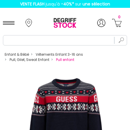
VENTE FLASH
jusqu'à
-40%
*
sur
une sélection
0
Enfant & Bébé
Vêtements Enfant 3-16 ans
Pull, Gilet, Sweat Enfant
Pull enfant