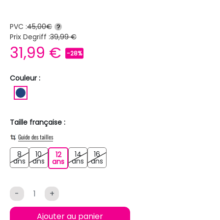
PVC :
45,00€
?
Prix Degriff :
39,99 €
31,99 €
-28%
Couleur :
BLEU FONCE
Taille française :
Guide des tailles
8
10
14
16
12
8 ans
10 ans
14 ans
16 ans
ans
ans
12 ans
ans
ans
ans
-
+
Ajouter au panier