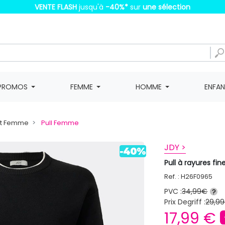
VENTE FLASH
jusqu'à
-40%
*
sur
une sélection
PROMOS
FEMME
HOMME
ENFA
eat Femme
Pull Femme
JDY >
Pull à rayures fi
Ref. : H26F0965
PVC :
34,99€
?
Prix Degriff :
29,99
17,99 €