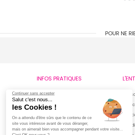
POUR NE R
INFOS PRATIQUES
L'EN
Continuer sans accepter
Retours et remboursements
Qui 
Salut c'est nous...
Suivi de commande
Espac
les Cookies !
Livraisons
Menti
On a attendu d'être sûrs que le contenu de ce
site vous intéresse avant de vous déranger,
Guide des tailles
Condi
mais on aimerait bien vous accompagner pendant votre visite...
C'est OK pour vous ?