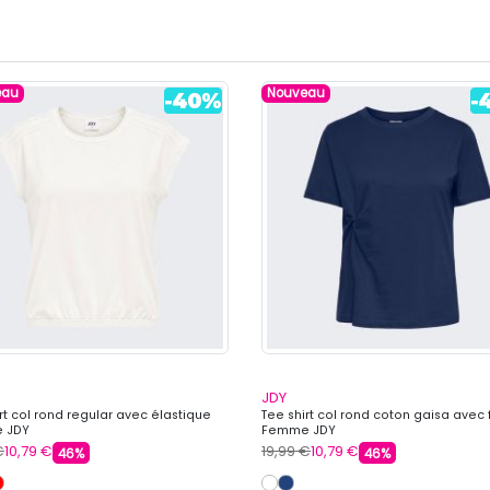
eau
Nouveau
JDY
rt col rond regular avec élastique
Tee shirt col rond coton gaisa avec
 JDY
Femme JDY
€
10,79 €
19,99 €
10,79 €
46%
46%