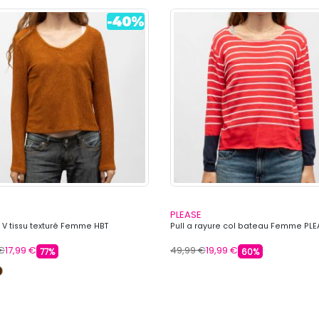
PLEASE
l V tissu texturé Femme HBT
Pull a rayure col bateau Femme PLE
 €
17,99 €
49,99 €
19,99 €
77%
60%