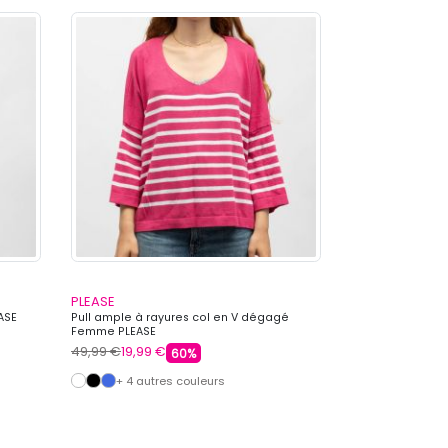
PLEASE
PLEASE
ASE
Pull ample à rayures col en V dégagé
Pull en mailles 
Femme PLEASE
Femme PLEASE
49,99 €
19,99 €
49,99 €
19,99 €
60%
+ 4 autres couleurs