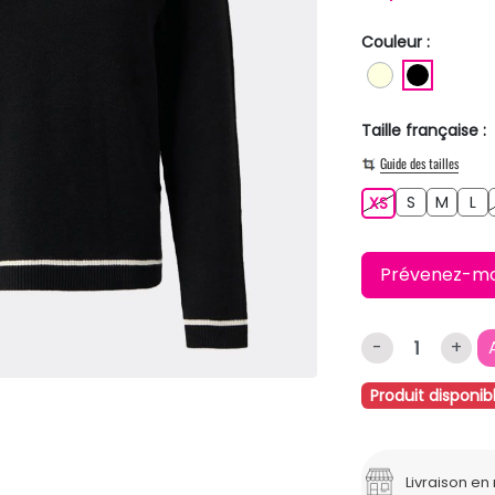
Couleur :
BLANC ECR
NOIR
Taille française :
Guide des tailles
S
M
L
XS
S
M
L
XS
Prévenez-moi 
-
+
Produit disponib
Livraison e