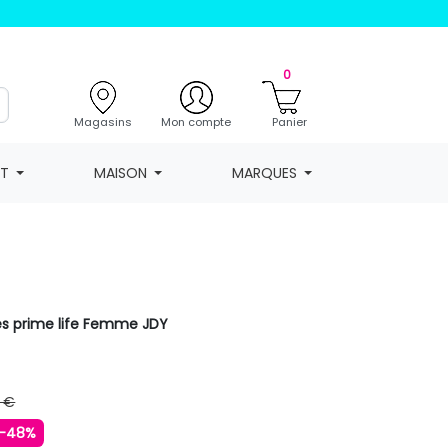
0
Magasins
Mon compte
Panier
NT
MAISON
MARQUES
nes prime life Femme JDY
 €
-48%