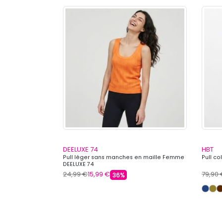
DEELUXE 74
HBT
matilda Femme LA
Pull léger sans manches en maille Femme
Pull co
DEELUXE 74
24,99 €
15,99 €
79,90
36%