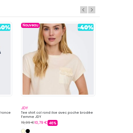
Nouveau
Nouveau
JDY
JDY
 fronce
Tee shirt col rond ilse avec poche brodée
Jupe tube tissu t
Femme JDY
élastique Femm
19,99 €
10,79 €
26,99 €
14,99 €
46%