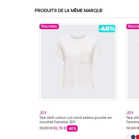
PRODUITS DE LA MÊME MARQUE
Nouveau
Nouv
JDY
JDY
 coton mélangé
Tee shirt coton col rond selma poche en
Tee shi
crochet Femme JDY
Femme
19,99 €
10,79 €
19,99 
46%