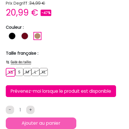
Prix Degriff :
34,99 €
20,99 €
-47%
Couleur :
NOIR
BORDEAUX
MARRON CLAIR
Taille française :
Guide des tailles
S
M
L
XL
XS
S
M
L
XL
XS
Prévenez-moi lorsque le produit est disponible
-
+
Ajouter au panier