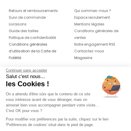
Retours et remboursements
Qui sommes-nous ?
Suivi de commande
Espace recrutement
Livraisons
Mentions légales
Guide des tailles
Conditions générales de
Politique de confidentialité
ventes
Conditions générales
Notre engagement RSE
d’utilisation de la Carte de
Contactez-nous
Fidélité
Magasins
Continuer sans accepter
CONTACT
SUIVEZ-NOUS SUR LES
Salut c'est nous...
RÉSEAUX
les Cookies !
04 42 20 78 42
Du lundi au jeudi de 8h30 à 16h30 & le
On a attendu d'être sûrs que le contenu de ce site
vous intéresse avant de vous déranger, mais on
vendredi de 8h30 à 15h30
aimerait bien vous accompagner pendant votre visite...
C'est OK pour vous ?
Pour modifier vos préférences par la suite, cliquez sur le lien
'Préférences de cookies' situé dans le pied de page.