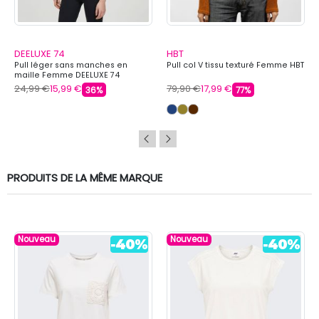
DEELUXE 74
HBT
Pull léger sans manches en
Pull col V tissu texturé Femme HBT
maille Femme DEELUXE 74
24,99 €
15,99 €
79,90 €
17,99 €
36%
77%
PRODUITS DE LA MÊME MARQUE
Nouveau
Nouveau