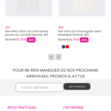
JDY
JDY
Tee shirt coton col rond selma
Tee shirt col rond regular avec
poche en crochet Femme JDY
élastique Femme JDY
19,99 €
10,79 €
19,99 €
10,79 €
46%
46%
POUR NE RIEN MANQUER DE NOS PROCHAINS
ARRIVAGES, PROMOS & ACTUS
INFOS PRATIQUES
L'ENTREPRISE