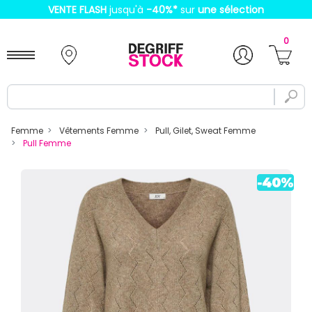
VENTE FLASH
jusqu'à
-40%
*
sur
une sélection
0
Femme
Vêtements Femme
Pull, Gilet, Sweat Femme
Pull Femme