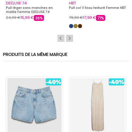
DEELUXE 74
HBT
Pull léger sans manches en
Pull col V tissu texturé Femme HBT
maille Femme DEELUXE 74
24,99 €
15,99 €
79,90 €
17,99 €
36%
77%
PRODUITS DE LA MÊME MARQUE