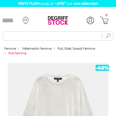
VENTE FLASH
jusqu'à
-40%
*
sur
une sélection
0
Femme
Vêtements Femme
Pull, Gilet, Sweat Femme
Pull Femme