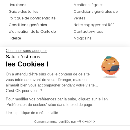
Livraisons
Mentions légales
Guide des tailles
Conditions générales de
Politique de confidentialité
ventes
Conditions générales
Notre engagement RSE
d’utilisation de la Carte de
Contactez-nous
Fidélité
Magasins
Continuer sans accepter
CONTACT
SUIVEZ-NOUS SUR LES
Salut c'est nous...
RÉSEAUX
les Cookies !
04 42 20 78 42
Du lundi au jeudi de 8h30 à 16h30 & le
On a attendu d'être sûrs que le contenu de ce site
vous intéresse avant de vous déranger, mais on
vendredi de 8h30 à 15h30
aimerait bien vous accompagner pendant votre visite...
C'est OK pour vous ?
Pour modifier vos préférences par la suite, cliquez sur le lien
'Préférences de cookies' situé dans le pied de page.
Lire la politique de confidentialité
Consentements certifiés par