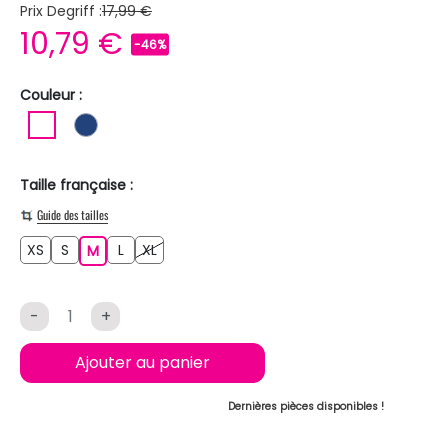
Prix Degriff :
17,99 €
10,79 €
-46%
Couleur :
BLANC
BLEU FONCE
Taille française :
Guide des tailles
XS
S
L
XL
XS
S
M
L
XL
M
-
+
Ajouter au panier
Dernières pièces disponibles !