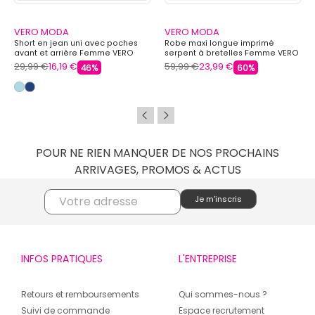
VERO MODA
VERO MODA
Short en jean uni avec poches
Robe maxi longue imprimé
avant et arrière Femme VERO
serpent à bretelles Femme VERO
MODA
MODA
29,99 €
16,19 €
59,99 €
23,99 €
46%
60%
POUR NE RIEN MANQUER DE NOS PROCHAINS
ARRIVAGES, PROMOS & ACTUS
INFOS PRATIQUES
L'ENTREPRISE
Retours et remboursements
Qui sommes-nous ?
Suivi de commande
Espace recrutement