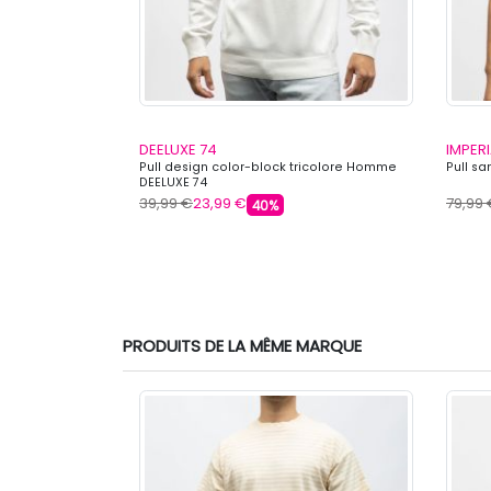
DEELUXE 74
IMPERI
 Homme IMPERIAL
Pull design color-block tricolore Homme
Pull s
DEELUXE 74
39,99 €
23,99 €
79,99
40%
PRODUITS DE LA MÊME MARQUE