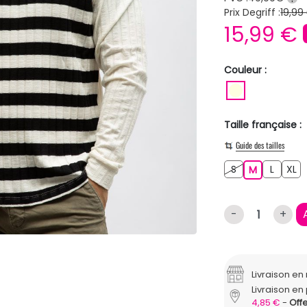
Prix Degriff :
19,99
15,99 €
Couleur :
BLANC ECR
Taille française :
Guide des tailles
S
L
XL
S
M
L
XL
M
-
+
Livraison e
Livraison en 
4,85 €
Offe