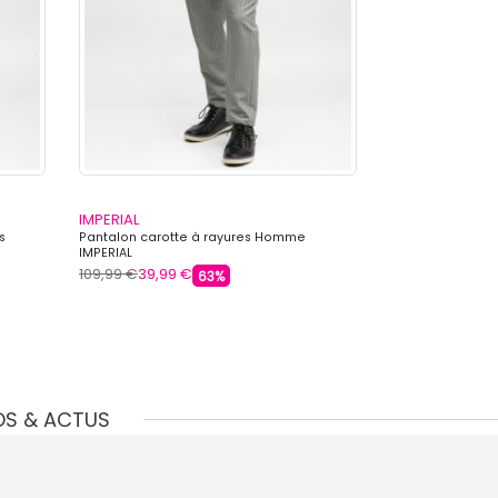
IMPERIAL
IMPERIAL
s
Pantalon carotte à rayures Homme
Jogging coton 
IMPERIAL
IMPERIAL
109,99 €
39,99 €
109,99 €
39,99 
63%
OS & ACTUS