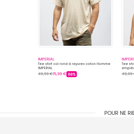
IMPERIAL
IMPERI
mme IMPERIAL
Tee shirt col rond à rayures coton Homme
Tee shi
IMPERIAL
empièc
49,99 €
15,99 €
49,99
68%
POUR NE R