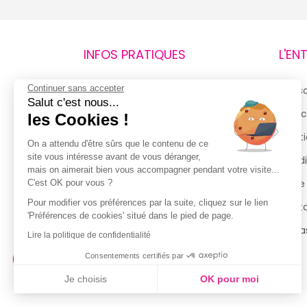
INFOS PRATIQUES
L'EN
Continuer sans accepter
Retours et remboursements
Qui 
Salut c'est nous...
Suivi de commande
Espac
les Cookies !
Livraisons
Menti
On a attendu d'être sûrs que le contenu de ce
site vous intéresse avant de vous déranger,
Guide des tailles
Condi
mais on aimerait bien vous accompagner pendant votre visite...
Politique de confidentialité
Notre
C'est OK pour vous ?
Pour modifier vos préférences par la suite, cliquez sur le lien
Conditions générales d’utilisation
Cont
'Préférences de cookies' situé dans le pied de page.
de la Carte de Fidélité
Magas
Lire la politique de confidentialité
Consentements certifiés par
Je choisis
OK pour moi
Axeptio consent
Plateforme de Gestion du Consentement : Personnalisez vo