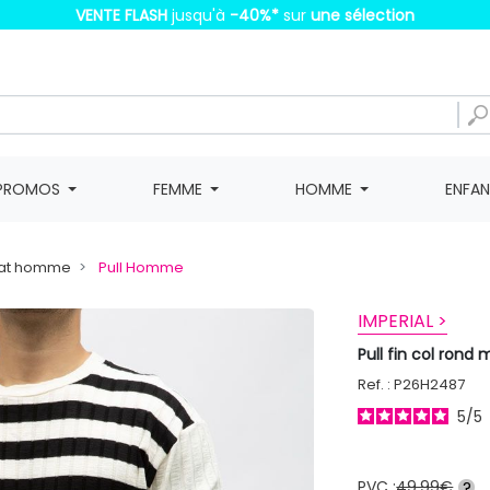
VENTE FLASH
jusqu'à
-40%
*
sur
une sélection
PROMOS
FEMME
HOMME
ENFA
weat homme
Pull Homme
IMPERIAL >
Pull fin col rond
Ref. : P26H2487
5
/
5
PVC :
49,99€
?