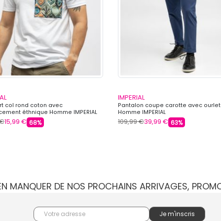
AL
IMPERIAL
rt col rond coton avec
Pantalon coupe carotte avec ourlet
ement éthnique Homme IMPERIAL
Homme IMPERIAL
 €
15,99 €
109,99 €
39,99 €
68%
63%
IEN MANQUER DE NOS PROCHAINS ARRIVAGES, PROM