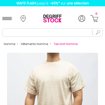
VENTE FLASH
jusqu'à
-40%
*
sur
une sélection
0
Homme
Vêtements Homme
Tee shirt Homme