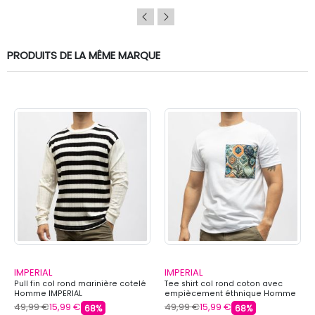
PRODUITS DE LA MÊME MARQUE
IMPERIAL
IMPERIAL
Pull fin col rond marinière cotelé
Tee shirt col rond coton avec
Homme IMPERIAL
empiècement éthnique Homme
IMPERIAL
49,99 €
15,99 €
49,99 €
15,99 €
68%
68%