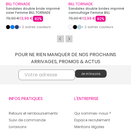
BILL TORNADE
BILL TORNADE
Sandales double bride imprimé
Sandales double brides imprimé
osier Femme BILL TORNADE
camouflage Femme BILL
TORNADE
79,90 €
13,99 €
79,90 €
13,99 €
82%
82%
+ 2 autres couleurs
+ 2 autres couleurs
POUR NE RIEN MANQUER DE NOS PROCHAINS
ARRIVAGES, PROMOS & ACTUS
INFOS PRATIQUES
L'ENTREPRISE
Retours et remboursements
Qui sommes-nous ?
Suivi de commande
Espace recrutement
Livraisons
Mentions légales