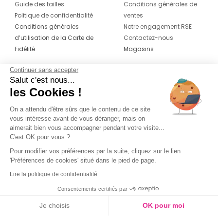
Guide des tailles
Conditions générales de
Politique de confidentialité
ventes
Conditions générales
Notre engagement RSE
d’utilisation de la Carte de
Contactez-nous
Fidélité
Magasins
Continuer sans accepter
CONTACT
SUIVEZ-NOUS SUR LES
Salut c'est nous...
RÉSEAUX
les Cookies !
04 42 20 78 42
Du lundi au jeudi de 8h30 à 16h30 & le
On a attendu d'être sûrs que le contenu de ce site
vous intéresse avant de vous déranger, mais on
vendredi de 8h30 à 15h30
aimerait bien vous accompagner pendant votre visite...
C'est OK pour vous ?
Pour modifier vos préférences par la suite, cliquez sur le lien
'Préférences de cookies' situé dans le pied de page.
Lire la politique de confidentialité
Consentements certifiés par
Je choisis
OK pour moi