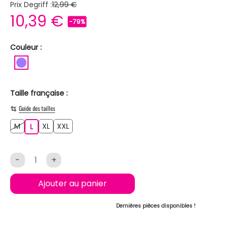
Prix Degriff :
12,99 €
10,39 €
-79%
Couleur :
VIOLET CLAIR
Taille française :
Guide des tailles
M
XL
XXL
M
L
XL
XXL
L
-
+
Ajouter au panier
Dernières pièces disponibles !