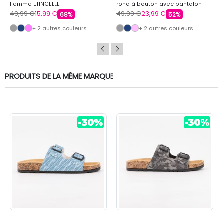
Femme ETINCELLE
rond à bouton avec pantalon
imprimé honey Femme BURTON
49,99 €
15,99 €
49,99 €
23,99 €
68%
52%
OF LONDON
+ 2 autres couleurs
+ 2 autres couleurs
PRODUITS DE LA MÊME MARQUE