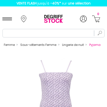
VENTE FLASH
jusqu'à
-40%
*
sur
une sélection
0
Femme
Sous-vêtements Femme
Lingerie de nuit
Pyjama