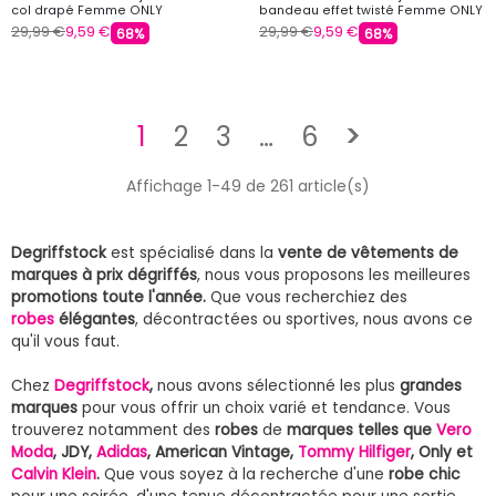
col drapé Femme ONLY
bandeau effet twisté Femme ONLY
29,99 €
9,59 €
29,99 €
9,59 €
68%
68%
Suivant
1
2
3
…
6
>
Affichage 1-49 de 261 article(s)
Degriffstock
est spécialisé dans la
vente de vêtements de
marques à prix dégriffés
, nous vous proposons les meilleures
promotions toute l'année.
Que vous recherchiez des
robes
élégantes
, décontractées ou sportives, nous avons ce
qu'il vous faut.
Chez
Degriffstock
,
nous avons sélectionné les plus
grandes
marques
pour vous offrir un choix varié et tendance. Vous
trouverez notamment des
robes
de
marques telles que
Vero
Moda
, JDY,
Adidas
, American Vintage,
Tommy Hilfiger
, Only et
Calvin Klein
.
Que vous soyez à la recherche d'une
robe chic