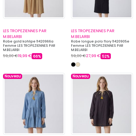
LES TROPEZIENNES PAR
LES TROPEZIENNES PAR
M.BELARBI
M.BELARBI
Robe gold kohlipe 11420966a
Robe longue polo flory 11420905e
Femme LES TROPEZIENNES PAR
Femme LES TROPEZIENNES PAR
M.BELARBI
M.BELARBI
59,00 €
19,99 €
59,00 €
27,99 €
66%
52%
Nouveau
Nouveau