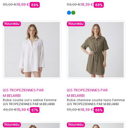
65,00 €
19,99 €
59,00 €
18,39 €
69%
68%
Nouveau
Nouveau
LES TROPEZIENNES PAR
LES TROPEZIENNES PAR
M.BELARBI
M.BELARBI
Robe courte col v sixtine Femme
Robe chemise courte lazio Femme
LES TROPEZIENNES PAR M.BELARBI
LES TROPEZIENNES PAR M.BELARBI
49,00 €
15,99 €
55,00 €
18,39 €
67%
66%
Nouveau
Nouveau