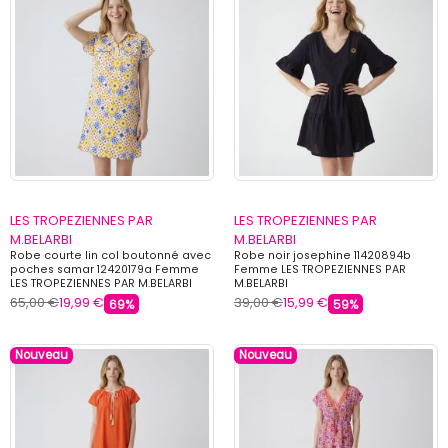
LES TROPEZIENNES PAR
LES TROPEZIENNES PAR
M.BELARBI
M.BELARBI
Robe courte lin col boutonné avec
Robe noir josephine 11420894b
poches samar 12420179a Femme
Femme LES TROPEZIENNES PAR
LES TROPEZIENNES PAR M.BELARBI
M.BELARBI
65,00 €
19,99 €
39,00 €
15,99 €
69%
59%
Nouveau
Nouveau