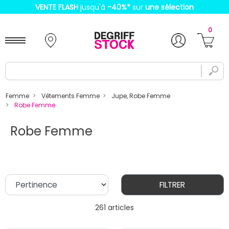
VENTE FLASH
jusqu'à
-40%
*
sur
une sélection
0
Femme
Vêtements Femme
Jupe, Robe Femme
Robe Femme
Robe Femme
FILTRER
261 articles