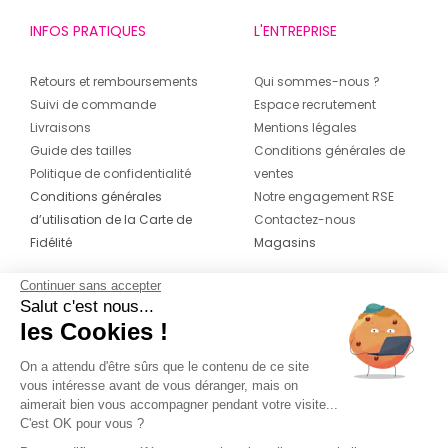
INFOS PRATIQUES
L'ENTREPRISE
Retours et remboursements
Qui sommes-nous ?
Suivi de commande
Espace recrutement
Livraisons
Mentions légales
Guide des tailles
Conditions générales de
Politique de confidentialité
ventes
Conditions générales
Notre engagement RSE
d’utilisation de la Carte de
Contactez-nous
Fidélité
Magasins
Continuer sans accepter
CONTACT
SUIVEZ-NOUS SUR LES
Salut c'est nous...
RÉSEAUX
les Cookies !
04 42 20 78 42
Du lundi au jeudi de 8h30 à 16h30 & le
On a attendu d'être sûrs que le contenu de ce site
vous intéresse avant de vous déranger, mais on
vendredi de 8h30 à 15h30
aimerait bien vous accompagner pendant votre visite...
C'est OK pour vous ?