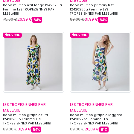
M.BELARBI
M.BELARBI
Robe multico ikat lengo 12420215a
Robe multico primary tutti
Femme LES TROPEZIENNES PAR
12420230a Femme LES
M.BELARBI
TROPEZIENNES PAR M.BELARBI
75,00 €
26,39 €
89,00 €
31,99 €
64%
64%
Nouveau
Nouveau
LES TROPEZIENNES PAR
LES TROPEZIENNES PAR
M.BELARBI
M.BELARBI
Robe multico graphic tutti
Robe multico graphic leggato
12420230b Femme LES
12420227a Femme LES
TROPEZIENNES PAR M.BELARBI
TROPEZIENNES PAR M.BELARBI
89,00 €
31,99 €
69,00 €
26,39 €
64%
61%