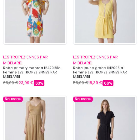
LES TROPEZIENNES PAR
LES TROPEZIENNES PAR
M.BELARBI
M.BELARBI
Robe primary moorea 12420181c
Robe jaune grace 11420961a
Femme LES TROPEZIENNES PAR
Femme LES TROPEZIENNES PAR
M.BELARBI
M.BELARBI
65,00 €
23,99 €
55,00 €
18,39 €
63%
66%
Nouveau
Nouveau