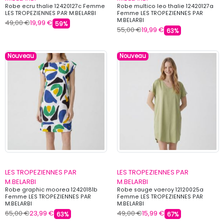
Robe ecru thalie 12420127c Femme
Robe multico leo thalie 12420127a
LES TROPEZIENNES PAR M.BELARBI
Femme LES TROPEZIENNES PAR
M.BELARBI
49,00 €
19,99 €
59%
55,00 €
19,99 €
63%
Nouveau
Nouveau
LES TROPEZIENNES PAR
LES TROPEZIENNES PAR
M.BELARBI
M.BELARBI
Robe graphic moorea 12420181b
Robe sauge vaeroy 12120025a
Femme LES TROPEZIENNES PAR
Femme LES TROPEZIENNES PAR
M.BELARBI
M.BELARBI
65,00 €
23,99 €
49,00 €
15,99 €
63%
67%