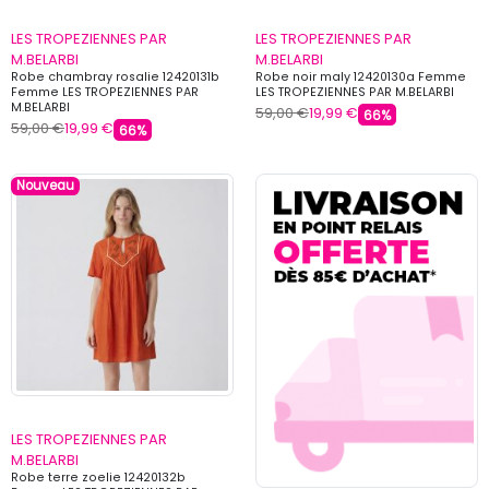
LES TROPEZIENNES PAR
LES TROPEZIENNES PAR
M.BELARBI
M.BELARBI
Robe chambray rosalie 12420131b
Robe noir maly 12420130a Femme
Femme LES TROPEZIENNES PAR
LES TROPEZIENNES PAR M.BELARBI
M.BELARBI
59,00 €
19,99 €
66%
59,00 €
19,99 €
66%
Nouveau
LES TROPEZIENNES PAR
M.BELARBI
Robe terre zoelie 12420132b