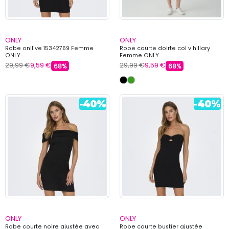
ONLY
ONLY
Robe onllive 15342769 Femme
Robe courte doirte col v hillary
ONLY
Femme ONLY
29,99 €
9,59 €
29,99 €
9,59 €
68%
68%
ONLY
ONLY
Robe courte noire ajustée avec
Robe courte bustier ajustée