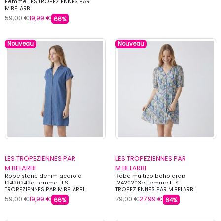
Femme LES TROPEZIENNES PAR
M.BELARBI
59,00 €
19,99 €
66%
Nouveau
Nouveau
LES TROPEZIENNES PAR
LES TROPEZIENNES PAR
M.BELARBI
M.BELARBI
Robe stone denim acerola
Robe multico boho draix
12420242a Femme LES
12420203e Femme LES
TROPEZIENNES PAR M.BELARBI
TROPEZIENNES PAR M.BELARBI
59,00 €
19,99 €
79,00 €
27,99 €
66%
64%