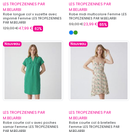
LES TROPEZIENNES PAR
LES TROPEZIENNES PAR
M.BELARBI
M.BELARBI
Robe longue col v suzette avec
Robe midi multicolore Femme LES
imprimé Femme LES TROPEZIENNES
TROPEZIENNES PAR M.BELARBI
PAR M.BELARBI
69,00 €
23,99 €
65%
129,00 €
47,99 €
62%
Nouveau
Nouveau
LES TROPEZIENNES PAR
LES TROPEZIENNES PAR
M.BELARBI
M.BELARBI
Robe courte col v avec poches
Robe courte col à bretelles
samar Femme LES TROPEZIENNES
Femme LES TROPEZIENNES PAR
PAR M.BELARBI
M.BELARBI