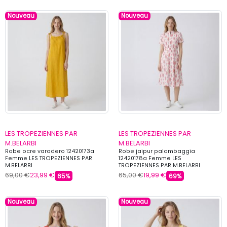
Nouveau
Nouveau
LES TROPEZIENNES PAR
LES TROPEZIENNES PAR
M.BELARBI
M.BELARBI
Robe ocre varadero 12420173a
Robe jaipur palombaggia
Femme LES TROPEZIENNES PAR
12420178a Femme LES
M.BELARBI
TROPEZIENNES PAR M.BELARBI
69,00 €
23,99 €
65,00 €
19,99 €
65%
69%
Nouveau
Nouveau