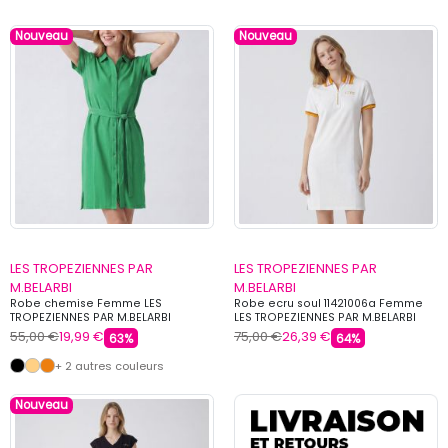
Nouveau
Nouveau
LES TROPEZIENNES PAR
LES TROPEZIENNES PAR
M.BELARBI
M.BELARBI
Robe chemise Femme LES
Robe ecru soul 11421006a Femme
TROPEZIENNES PAR M.BELARBI
LES TROPEZIENNES PAR M.BELARBI
55,00 €
19,99 €
75,00 €
26,39 €
63%
64%
+ 2 autres couleurs
Nouveau