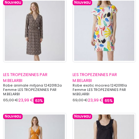
Nouveau
Nouveau
LES TROPEZIENNES PAR
LES TROPEZIENNES PAR
M.BELARBI
M.BELARBI
Robe animale mitjana 12420182a
Robe exotic moorea 12420181a
Femme LES TROPEZIENNES PAR
Femme LES TROPEZIENNES PAR
M.BELARBI
M.BELARBI
65,00 €
23,99 €
69,00 €
23,99 €
63%
65%
Nouveau
Nouveau