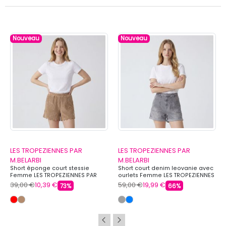
Nouveau
Nouveau
LES TROPEZIENNES PAR
LES TROPEZIENNES PAR
M.BELARBI
M.BELARBI
Short éponge court stessie
Short court denim leovanie avec
Femme LES TROPEZIENNES PAR
ourlets Femme LES TROPEZIENNES
M.BELARBI
PAR M.BELARBI
39,00 €
10,39 €
59,00 €
19,99 €
73%
66%