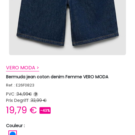
VERO MODA >
Bermuda jean coton denim Femme VERO MODA
Ref. : E26F0823
PVC :
34,99€
?
Prix Degriff :
32,99 €
19,79 €
-43%
Couleur :
BLEU