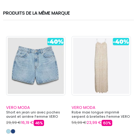
PRODUITS DE LA MÊME MARQUE
VERO MODA
VERO MODA
Short en jean uni avec poches
Robe maxi longue imprimé
avant et arrière Femme VERO
serpent à bretelles Femme VERO
MODA
MODA
29,99 €
16,19 €
59,99 €
23,99 €
46%
60%