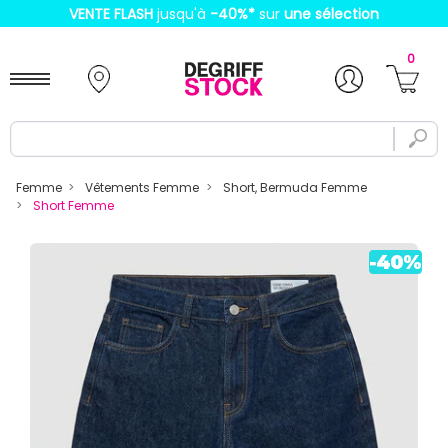
VENTE FLASH
jusqu'à
-40%
*
sur
une sélection
0
Femme
Vêtements Femme
Short, Bermuda Femme
Short Femme