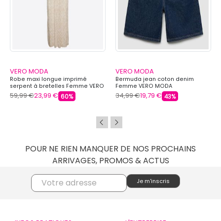
VERO MODA
VERO MODA
Robe maxi longue imprimé
Bermuda jean coton denim
serpent à bretelles Femme VERO
Femme VERO MODA
MODA
59,99 €
23,99 €
34,99 €
19,79 €
60%
43%
POUR NE RIEN MANQUER DE NOS PROCHAINS
ARRIVAGES, PROMOS & ACTUS