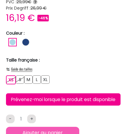
PVC :
29,99€
?
Prix Degriff :
26,99 €
16,19 €
-46%
Couleur :
BLEU CLAIR
BLEU FONCE
Taille française :
Guide des tailles
S
M
L
XL
XS
S
M
L
XL
XS
Prévenez-moi lorsque le produit est disponible
-
+
Ajouter au panier