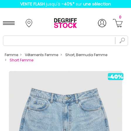
VENTE FLASH
jusqu'à
-40%
*
sur
une sélection
0
Femme
Vêtements Femme
Short, Bermuda Femme
Short Femme