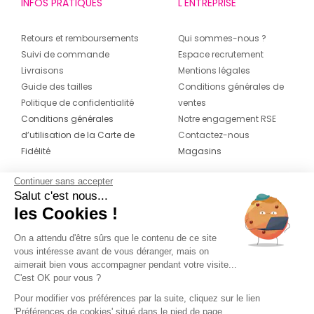
INFOS PRATIQUES
L'ENTREPRISE
Retours et remboursements
Qui sommes-nous ?
Suivi de commande
Espace recrutement
Livraisons
Mentions légales
Guide des tailles
Conditions générales de
Politique de confidentialité
ventes
Conditions générales
Notre engagement RSE
d’utilisation de la Carte de
Contactez-nous
Fidélité
Magasins
Continuer sans accepter
CONTACT
SUIVEZ-NOUS SUR LES
Salut c'est nous...
RÉSEAUX
les Cookies !
04 42 20 78 42
Du lundi au jeudi de 8h30 à 16h30 & le
On a attendu d'être sûrs que le contenu de ce site
vous intéresse avant de vous déranger, mais on
vendredi de 8h30 à 15h30
aimerait bien vous accompagner pendant votre visite...
C'est OK pour vous ?
Pour modifier vos préférences par la suite, cliquez sur le lien
'Préférences de cookies' situé dans le pied de page.