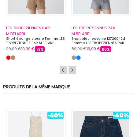
LES TROPEZIENNES PAR
LES TROPEZIENNES PAR
M.BELARBI
M.BELARBI
Short éponge stessie Femme LES
Short bleu leovanie 12720042d
TROPEZIENNES PAR M.BELARBI
Femme LES TROPEZIENNES PAR
M.BELARBI
39,00 €
10,39 €
59,00 €
19,99 €
73%
66%
PRODUITS DE LA MÊME MARQUE