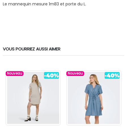
Degriffstock
Le mannequin mesure 1m83 et porte du L.
Recevez les promos &
les nouveautés par email !
VOUS POURRIEZ AUSSI AIMER
Nouveau
Nouveau