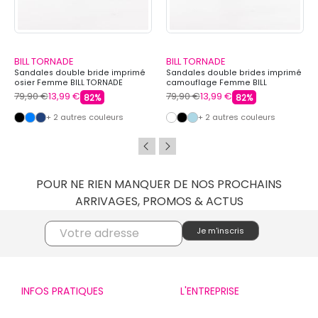
BILL TORNADE
BILL TORNADE
Sandales double bride imprimé
Sandales double brides imprimé
osier Femme BILL TORNADE
camouflage Femme BILL
TORNADE
79,90 €
13,99 €
79,90 €
13,99 €
82%
82%
+ 2 autres couleurs
+ 2 autres couleurs
POUR NE RIEN MANQUER DE NOS PROCHAINS
ARRIVAGES, PROMOS & ACTUS
INFOS PRATIQUES
L'ENTREPRISE