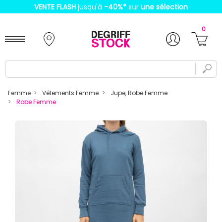
VENTE FLASH
jusqu'à
-40%
*
sur
une sélection
0
Femme
Vêtements Femme
Jupe, Robe Femme
Robe Femme