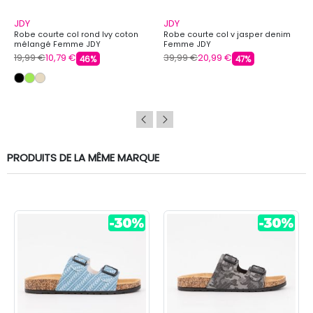
JDY
JDY
Robe courte col rond Ivy coton
Robe courte col v jasper denim
mélangé Femme JDY
Femme JDY
19,99 €
10,79 €
39,99 €
20,99 €
46%
47%
PRODUITS DE LA MÊME MARQUE