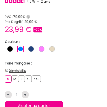
4.5
/
5
-
2
avis
PVC :
79,99€
?
Prix Degriff :
29,99 €
23,99 €
-70%
Couleur :
NOIR
BLEU
BLEU FONCE
ROSE
BEIGE
Taille française :
Guide des tailles
M
L
XL
XXL
S
M
L
XL
XXL
S
-
+
Ajouter au panier