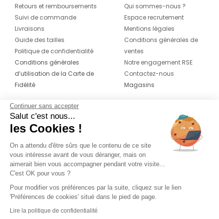
Retours et remboursements
Qui sommes-nous ?
Suivi de commande
Espace recrutement
Livraisons
Mentions légales
Guide des tailles
Conditions générales de
Politique de confidentialité
ventes
Conditions générales
Notre engagement RSE
d’utilisation de la Carte de
Contactez-nous
Fidélité
Magasins
Continuer sans accepter
CONTACT
SUIVEZ-NOUS SUR LES
Salut c'est nous...
RÉSEAUX
les Cookies !
04 42 20 78 42
Du lundi au jeudi de 8h30 à 16h30 & le
On a attendu d'être sûrs que le contenu de ce site
vous intéresse avant de vous déranger, mais on
vendredi de 8h30 à 15h30
aimerait bien vous accompagner pendant votre visite...
C'est OK pour vous ?
Pour modifier vos préférences par la suite, cliquez sur le lien
'Préférences de cookies' situé dans le pied de page.
Lire la politique de confidentialité