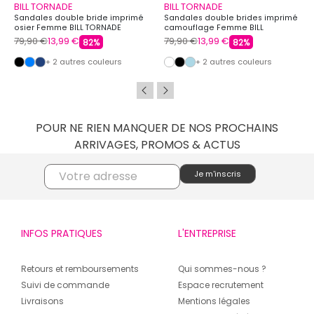
BILL TORNADE
BILL TORNADE
Sandales double bride imprimé
Sandales double brides imprimé
osier Femme BILL TORNADE
camouflage Femme BILL
TORNADE
79,90 €
13,99 €
79,90 €
13,99 €
82%
82%
+ 2 autres couleurs
+ 2 autres couleurs
POUR NE RIEN MANQUER DE NOS PROCHAINS
ARRIVAGES, PROMOS & ACTUS
INFOS PRATIQUES
L'ENTREPRISE
Retours et remboursements
Qui sommes-nous ?
Suivi de commande
Espace recrutement
Livraisons
Mentions légales