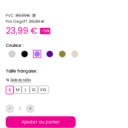
PVC :
89,90€
?
Prix Degriff :
29,99 €
23,99 €
-73%
Couleur :
GRIS CLAIR
NOIR
VIOLET CLAIR
VIOLET
KAKI
BEIGE
Taille française :
Guide des tailles
M
L
XL
XXL
S
M
L
XL
XXL
S
-
+
Ajouter au panier