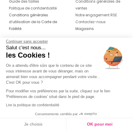
Guide des tailles
Conditions générales de
Politique de confidentialité
ventes
Conditions générales
Notre engagement RSE
d’utilisation de la Carte de
Contactez-nous
Fidélité
Magasins
Continuer sans accepter
CONTACT
SUIVEZ-NOUS SUR LES
Salut c'est nous...
RÉSEAUX
les Cookies !
04 42 20 78 42
Du lundi au jeudi de 8h30 à 16h30 & le
On a attendu d'être sûrs que le contenu de ce site
vous intéresse avant de vous déranger, mais on
vendredi de 8h30 à 15h30
aimerait bien vous accompagner pendant votre visite...
C'est OK pour vous ?
Pour modifier vos préférences par la suite, cliquez sur le lien
'Préférences de cookies' situé dans le pied de page.
Lire la politique de confidentialité
Consentements certifiés par
Je choisis
OK pour moi