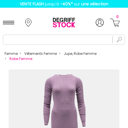
VENTE FLASH
jusqu'à
-40%
*
sur
une sélection
0
Femme
Vêtements Femme
Jupe, Robe Femme
Robe Femme