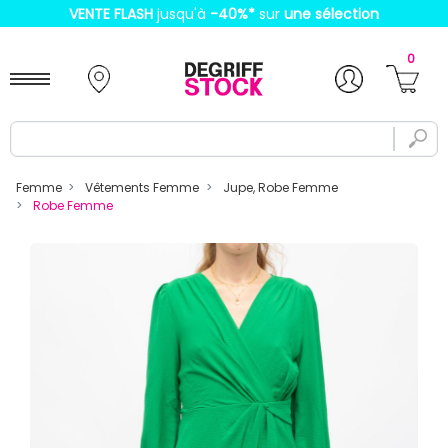
VENTE FLASH
jusqu'à
-40%
*
sur
une sélection
0
Femme
Vêtements Femme
Jupe, Robe Femme
Robe Femme