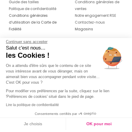
Guide des tailles
Conditions générales de
Politique de confidentialité
ventes
Conditions générales
Notre engagement RSE
d’utilisation de la Carte de
Contactez-nous
Fidélité
Magasins
Continuer sans accepter
CONTACT
SUIVEZ-NOUS SUR LES
Salut c'est nous...
RÉSEAUX
les Cookies !
04 42 20 78 42
Du lundi au jeudi de 8h30 à 16h30 & le
On a attendu d'être sûrs que le contenu de ce site
vous intéresse avant de vous déranger, mais on
vendredi de 8h30 à 15h30
aimerait bien vous accompagner pendant votre visite...
C'est OK pour vous ?
Pour modifier vos préférences par la suite, cliquez sur le lien
'Préférences de cookies' situé dans le pied de page.
Lire la politique de confidentialité
Consentements certifiés par
Je choisis
OK pour moi