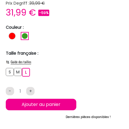
Prix Degriff :
39,99 €
31,99 €
-59%
Couleur :
ROUGE
VERT
Taille française :
Guide des tailles
S
M
S
M
L
L
-
+
Ajouter au panier
Dernières pièces disponibles !