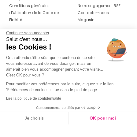
Conditions générales
Notre engagement RSE
d’utilisation de la Carte de
Contactez-nous
Fidélité
Magasins
Continuer sans accepter
CONTACT
SUIVEZ-NOUS SUR LES
Salut c'est nous...
RÉSEAUX
les Cookies !
04 42 20 78 42
Du lundi au jeudi de 8h30 à 16h30 & le
On a attendu d'être sûrs que le contenu de ce site
vous intéresse avant de vous déranger, mais on
vendredi de 8h30 à 15h30
aimerait bien vous accompagner pendant votre visite...
C'est OK pour vous ?
Pour modifier vos préférences par la suite, cliquez sur le lien
'Préférences de cookies' situé dans le pied de page.
Lire la politique de confidentialité
Consentements certifiés par
Je choisis
OK pour moi
Axeptio consent
Plateforme de Gestion du Consentement : Personnalisez vos O