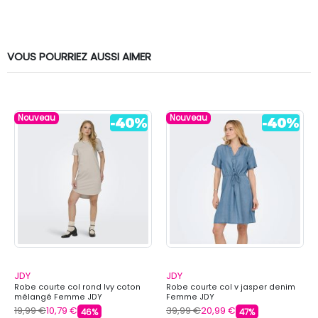
VOUS POURRIEZ AUSSI AIMER
Nouveau
Nouveau
JDY
JDY
Robe courte col rond Ivy coton
Robe courte col v jasper denim
mélangé Femme JDY
Femme JDY
19,99 €
10,79 €
39,99 €
20,99 €
46%
47%