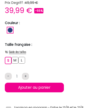
Prix Degriff :
49,99 €
39,99 €
-55%
Couleur :
BLEU FONCE
Taille française :
Guide des tailles
M
L
S
M
L
S
-
+
Ajouter au panier
Livraison en magasin
Entre le 13/8 et le 21/8