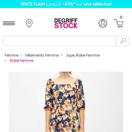
VENTE FLASH
jusqu'à
-40%
*
sur
une sélection
0
Femme
Vêtements Femme
Jupe, Robe Femme
Robe Femme