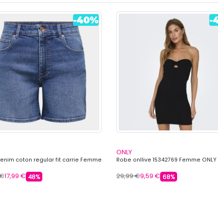
ONLY
denim coton regular fit carrie Femme
Robe onllive 15342769 Femme ONLY
 €
17,99 €
29,99 €
9,59 €
48%
68%