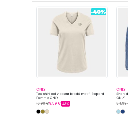
ONLY
ONLY
vec découpe
Tee shirt col v coeur brodé motif léopard
Short 
 Femme ONLY
Femme ONLY
ONLY
16,99 €
9,59 €
34,99
43%