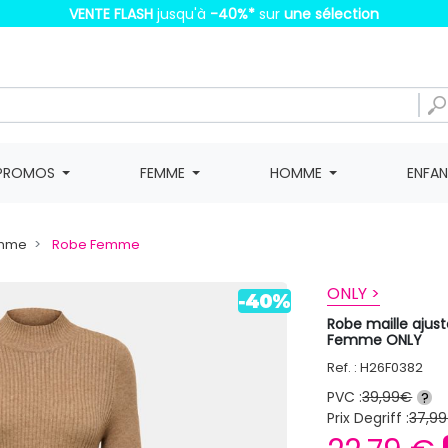
VENTE FLASH
jusqu'à
-40%
*
sur
une sélection
PROMOS
FEMME
HOMME
ENFA
emme
Robe Femme
ONLY >
Robe maille ajus
Femme ONLY
Ref. : H26F0382
PVC :
39,99€
?
Prix Degriff :
37,99