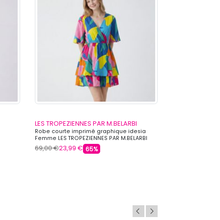
LES TROPEZIENNES PAR M.BELARBI
LES TROPEZIEN
Robe courte imprimé graphique idesia
Robe courte bro
Femme LES TROPEZIENNES PAR M.BELARBI
TROPEZIENNES PA
69,00 €
23,99 €
69,00 €
23,99 
65%