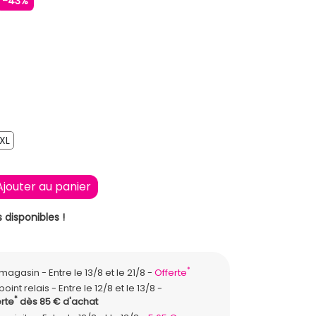
-43%
 CLAIR
XL
XL
Ajouter au panier
 disponibles !
*
n magasin
Entre le 13/8 et le 21/8
Offerte
point relais
Entre le 12/8 et le 13/8
*
rte
dès 85 € d'achat