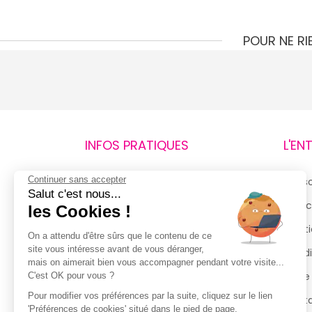
POUR NE R
INFOS PRATIQUES
L'EN
Continuer sans accepter
Retours et remboursements
Qui 
Salut c'est nous...
Suivi de commande
Espac
les Cookies !
Livraisons
Menti
On a attendu d'être sûrs que le contenu de ce
site vous intéresse avant de vous déranger,
Guide des tailles
Condi
mais on aimerait bien vous accompagner pendant votre visite...
Politique de confidentialité
Notre
C'est OK pour vous ?
Pour modifier vos préférences par la suite, cliquez sur le lien
Conditions générales d’utilisation
Cont
'Préférences de cookies' situé dans le pied de page.