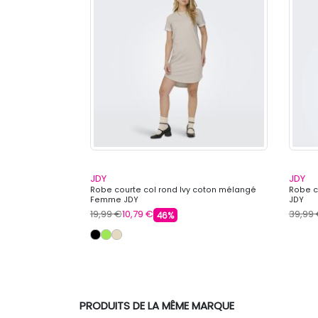
.BELARBI
JDY
JDY
i 12420230b
Robe courte col rond Ivy coton mélangé
Robe c
AR M.BELARBI
Femme JDY
JDY
19,99 €
10,79 €
39,99
46%
PRODUITS DE LA MÊME MARQUE