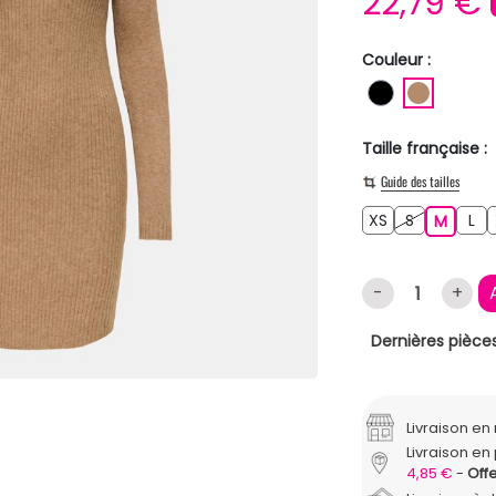
22,79 €
Couleur :
NOIR
MARRON
Taille française :
Guide des tailles
XS
S
L
XS
S
M
L
M
-
+
Dernières pièces
Livraison e
Livraison en 
4,85 €
Offe