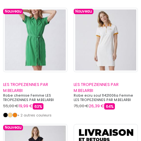
Nouveau
Nouveau
LES TROPEZIENNES PAR
LES TROPEZIENNES PAR
M.BELARBI
M.BELARBI
Robe chemise Femme LES
Robe ecru soul 11421006a Femme
TROPEZIENNES PAR M.BELARBI
LES TROPEZIENNES PAR M.BELARBI
55,00 €
19,99 €
75,00 €
26,39 €
63%
64%
+ 2 autres couleurs
Nouveau