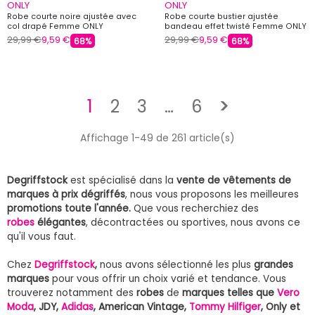
ONLY
ONLY
Robe courte noire ajustée avec
Robe courte bustier ajustée
col drapé Femme ONLY
bandeau effet twisté Femme ONLY
29,99 €
9,59 €
29,99 €
9,59 €
68%
68%
Suivant
1
2
3
…
6
>
Affichage 1-49 de 261 article(s)
Degriffstock
est spécialisé dans la
vente de vêtements de
marques à prix dégriffés
, nous vous proposons les meilleures
promotions toute l'année.
Que vous recherchiez des
robes
élégantes
, décontractées ou sportives, nous avons ce
qu'il vous faut.
Chez
Degriffstock
,
nous avons sélectionné les plus
grandes
marques
pour vous offrir un choix varié et tendance. Vous
trouverez notamment des
robes
de
marques telles que
Vero
Moda
, JDY,
Adidas
, American Vintage,
Tommy Hilfiger
, Only et