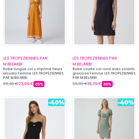
LES TROPEZIENNES PAR
LES TROPEZIENNES PAR
M.BELARBI
M.BELARBI
Robe longue col v imprimé fleurs
Robe courte col rond avec volants
alcudia Femme LES TROPEZIENNES
graciosa Femme LES TROPEZIENNES
PAR M.BELARBI
PAR M.BELARBI
69,00 €
23,99 €
55,00 €
18,39 €
65%
66%