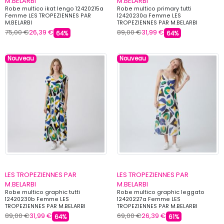
M.BELARBI
M.BELARBI
Robe multico ikat lengo 12420215a
Robe multico primary tutti
Femme LES TROPEZIENNES PAR
12420230a Femme LES
M.BELARBI
TROPEZIENNES PAR M.BELARBI
75,00 €
26,39 €
89,00 €
31,99 €
64%
64%
Nouveau
Nouveau
LES TROPEZIENNES PAR
LES TROPEZIENNES PAR
M.BELARBI
M.BELARBI
Robe multico graphic tutti
Robe multico graphic leggato
12420230b Femme LES
12420227a Femme LES
TROPEZIENNES PAR M.BELARBI
TROPEZIENNES PAR M.BELARBI
89,00 €
31,99 €
69,00 €
26,39 €
64%
61%