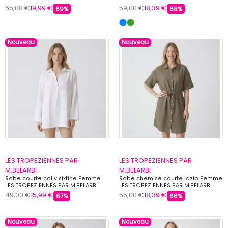
65,00 €
19,99 €
59,00 €
18,39 €
69%
68%
Nouveau
Nouveau
LES TROPEZIENNES PAR
LES TROPEZIENNES PAR
M.BELARBI
M.BELARBI
Robe courte col v sixtine Femme
Robe chemise courte lazio Femme
LES TROPEZIENNES PAR M.BELARBI
LES TROPEZIENNES PAR M.BELARBI
49,00 €
15,99 €
55,00 €
18,39 €
67%
66%
Nouveau
Nouveau