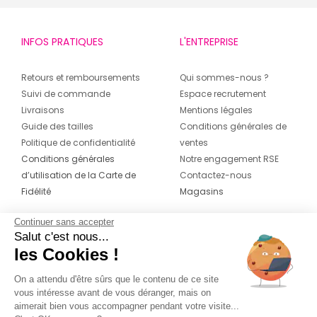
INFOS PRATIQUES
L'ENTREPRISE
Retours et remboursements
Qui sommes-nous ?
Suivi de commande
Espace recrutement
Livraisons
Mentions légales
Guide des tailles
Conditions générales de
Politique de confidentialité
ventes
Conditions générales
Notre engagement RSE
d’utilisation de la Carte de
Contactez-nous
Fidélité
Magasins
Continuer sans accepter
CONTACT
SUIVEZ-NOUS SUR LES
Salut c'est nous...
RÉSEAUX
les Cookies !
04 42 20 78 42
Du lundi au jeudi de 8h30 à 16h30 & le
On a attendu d'être sûrs que le contenu de ce site
vous intéresse avant de vous déranger, mais on
vendredi de 8h30 à 15h30
aimerait bien vous accompagner pendant votre visite...