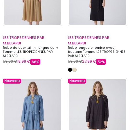
LES TROPEZIENNES PAR
LES TROPEZIENNES PAR
M.BELARBI
M.BELARBI
Robe de cocktail mi longue col v
Robe longue chemise avec
Femme LES TROPEZIENNES PAR
boutons Femme LES TROPEZIENNES
M.BELARBI
PAR M.BELARBI
59,00 €
19,99 €
59,00 €
27,99 €
66%
52%
Nouveau
Nouveau