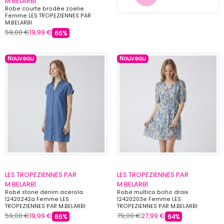
M.BELARBI
Robe courte brodée zoelie
Femme LES TROPEZIENNES PAR
M.BELARBI
59,00 €
19,99 €
66%
Nouveau
Nouveau
LES TROPEZIENNES PAR
LES TROPEZIENNES PAR
M.BELARBI
M.BELARBI
Robe stone denim acerola
Robe multico boho draix
12420242a Femme LES
12420203e Femme LES
TROPEZIENNES PAR M.BELARBI
TROPEZIENNES PAR M.BELARBI
59,00 €
19,99 €
79,00 €
27,99 €
66%
64%