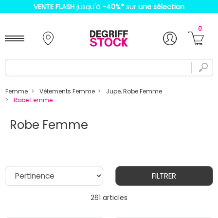
VENTE FLASH
jusqu'à
-40%
*
sur
une sélection
0
Femme
Vêtements Femme
Jupe, Robe Femme
Robe Femme
Robe Femme
FILTRER
261 articles