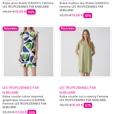
Robe ecru thalie 12420127c Femme
Robe multico leo thalie 12420127a
LES TROPEZIENNES PAR M.BELARBI
Femme LES TROPEZIENNES PAR
M.BELARBI
49,00 €
19,99 €
59%
55,00 €
19,99 €
63%
Nouveau
Nouveau
LES TROPEZIENNES PAR
LES TROPEZIENNES PAR
M.BELARBI
M.BELARBI
Robe courte coton imprimé
Robe courte col v vaeroy Femme
graphique moorea 12420181b
LES TROPEZIENNES PAR M.BELARBI
Femme LES TROPEZIENNES PAR
49,00 €
15,99 €
67%
M.BELARBI
65,00 €
23,99 €
63%