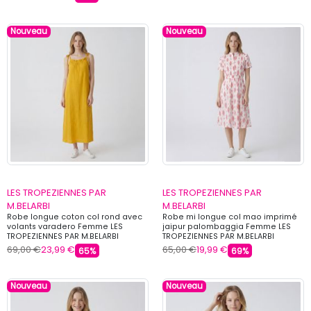
Nouveau
Nouveau
LES TROPEZIENNES PAR
LES TROPEZIENNES PAR
M.BELARBI
M.BELARBI
Robe longue coton col rond avec
Robe mi longue col mao imprimé
volants varadero Femme LES
jaipur palombaggia Femme LES
TROPEZIENNES PAR M.BELARBI
TROPEZIENNES PAR M.BELARBI
69,00 €
23,99 €
65,00 €
19,99 €
65%
69%
Nouveau
Nouveau