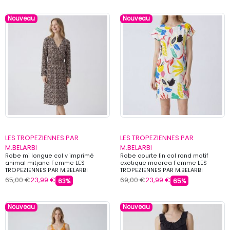
Nouveau
Nouveau
LES TROPEZIENNES PAR
LES TROPEZIENNES PAR
M.BELARBI
M.BELARBI
Robe mi longue col v imprimé
Robe courte lin col rond motif
animal mitjana Femme LES
exotique moorea Femme LES
TROPEZIENNES PAR M.BELARBI
TROPEZIENNES PAR M.BELARBI
65,00 €
23,99 €
69,00 €
23,99 €
63%
65%
Nouveau
Nouveau