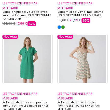
LES TROPEZIENNES PAR
LES TROPEZIENNES PAR
M.BELARBI
M.BELARBI
Robe longue col v suzette avec
Robe midi col v imprimé Femme
imprimé Femme LES TROPEZIENNES
LES TROPEZIENNES PAR M.BELARBI
PAR M.BELARBI
69,00 €
23,99 €
65%
129,00 €
47,99 €
62%
Nouveau
Nouveau
LES TROPEZIENNES PAR
LES TROPEZIENNES PAR
M.BELARBI
M.BELARBI
Robe courte col v avec poches
Robe courte col à bretelles
samar Femme LES TROPEZIENNES
Femme LES TROPEZIENNES PAR
PAR M.BELARBI
M.BELARBI