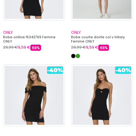
ONLY
ONLY
Robe onllive 15342769 Femme
Robe courte doirte col v hillary
ONLY
Femme ONLY
29,99 €
9,59 €
29,99 €
9,59 €
68%
68%