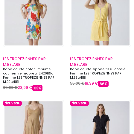
LES TROPEZIENNES PAR
LES TROPEZIENNES PAR
M.BELARBI
M.BELARBI
Robe courte coton imprimé
Robe courte zippée tissu cotelé
cachemire moorea 12420181c
Femme LES TROPEZIENNES PAR
Femme LES TROPEZIENNES PAR
M.BELARBI
M.BELARBI
55,00 €
18,39 €
66%
65,00 €
23,99 €
63%
Nouveau
Nouveau