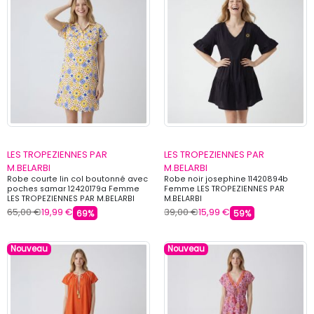
LES TROPEZIENNES PAR
LES TROPEZIENNES PAR
M.BELARBI
M.BELARBI
Robe courte lin col boutonné avec
Robe noir josephine 11420894b
poches samar 12420179a Femme
Femme LES TROPEZIENNES PAR
LES TROPEZIENNES PAR M.BELARBI
M.BELARBI
65,00 €
19,99 €
39,00 €
15,99 €
69%
59%
Nouveau
Nouveau