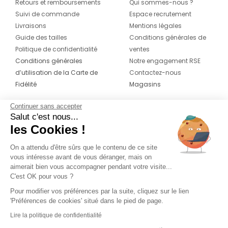
Retours et remboursements
Qui sommes-nous ?
Suivi de commande
Espace recrutement
Livraisons
Mentions légales
Guide des tailles
Conditions générales de
Politique de confidentialité
ventes
Conditions générales
Notre engagement RSE
d’utilisation de la Carte de
Contactez-nous
Fidélité
Magasins
Continuer sans accepter
CONTACT
SUIVEZ-NOUS SUR LES
Salut c'est nous...
RÉSEAUX
les Cookies !
04 42 20 78 42
Du lundi au jeudi de 8h30 à 16h30 & le
On a attendu d'être sûrs que le contenu de ce site
vous intéresse avant de vous déranger, mais on
vendredi de 8h30 à 15h30
aimerait bien vous accompagner pendant votre visite...
C'est OK pour vous ?
Pour modifier vos préférences par la suite, cliquez sur le lien
'Préférences de cookies' situé dans le pied de page.
Lire la politique de confidentialité