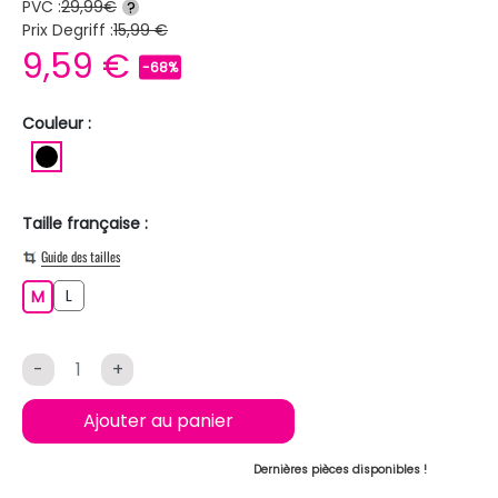
PVC :
29,99€
?
Prix Degriff :
15,99 €
9,59 €
-68%
Couleur :
NOIR
Taille française :
Guide des tailles
L
M
L
M
-
+
Ajouter au panier
Dernières pièces disponibles !