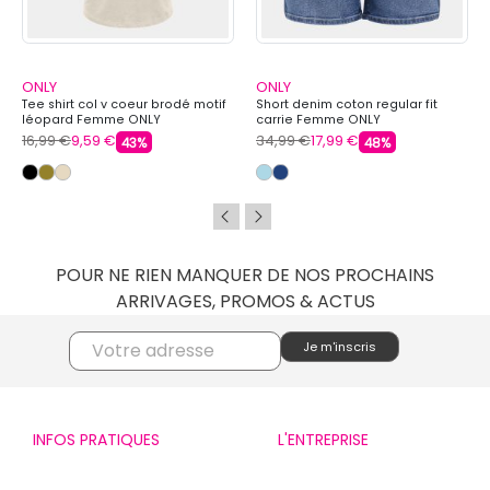
ONLY
ONLY
Tee shirt col v coeur brodé motif
Short denim coton regular fit
léopard Femme ONLY
carrie Femme ONLY
16,99 €
9,59 €
34,99 €
17,99 €
43%
48%
POUR NE RIEN MANQUER DE NOS PROCHAINS
ARRIVAGES, PROMOS & ACTUS
INFOS PRATIQUES
L'ENTREPRISE