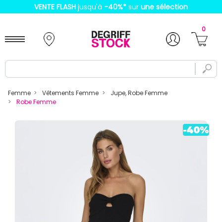
VENTE FLASH
jusqu'à
-40%
*
sur
une sélection
0
Femme
Vêtements Femme
Jupe, Robe Femme
Robe Femme