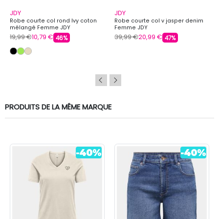
JDY
JDY
Robe courte col rond Ivy coton
Robe courte col v jasper denim
mélangé Femme JDY
Femme JDY
19,99 €
10,79 €
39,99 €
20,99 €
46%
47%
PRODUITS DE LA MÊME MARQUE