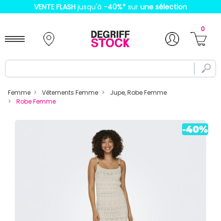
VENTE FLASH
jusqu'à
-40%
*
sur
une sélection
0
Femme
Vêtements Femme
Jupe, Robe Femme
Robe Femme