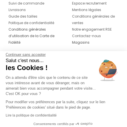
Suivi de commande
Espace recrutement
Livraisons
Mentions légales
Guide des tailles
Conditions générales de
Politique de confidentialité
ventes
Conditions générales
Notre engagement RSE
d’utilisation de la Carte de
Contactez-nous
Fidélité
Magasins
Continuer sans accepter
CONTACT
SUIVEZ-NOUS SUR LES
Salut c'est nous...
RÉSEAUX
les Cookies !
04 42 20 78 42
Du lundi au jeudi de 8h30 à 16h30 & le
On a attendu d'être sûrs que le contenu de ce site
vous intéresse avant de vous déranger, mais on
vendredi de 8h30 à 15h30
aimerait bien vous accompagner pendant votre visite...
C'est OK pour vous ?
Pour modifier vos préférences par la suite, cliquez sur le lien
'Préférences de cookies' situé dans le pied de page.
Lire la politique de confidentialité
Consentements certifiés par