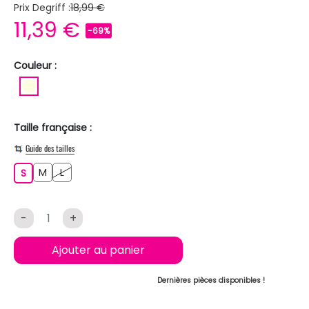
Prix Degriff :
18,99 €
11,39 €
-69%
Couleur :
BLANC ECRU
Taille française :
Guide des tailles
M
L
S
M
L
S
-
+
Ajouter au panier
Dernières pièces disponibles !