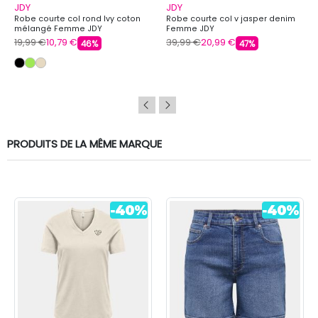
JDY
JDY
Robe courte col rond Ivy coton
Robe courte col v jasper denim
mélangé Femme JDY
Femme JDY
19,99 €
10,79 €
39,99 €
20,99 €
46%
47%
PRODUITS DE LA MÊME MARQUE