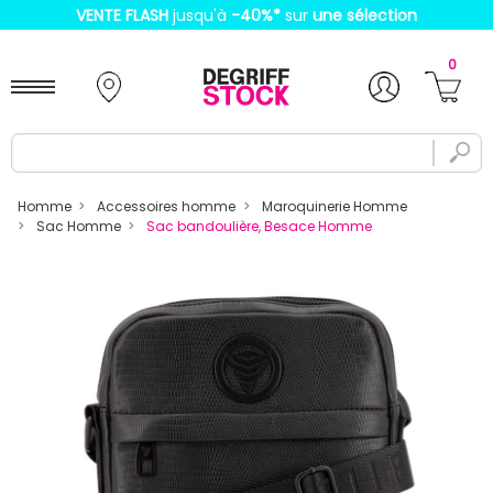
VENTE FLASH
jusqu'à
-40%
*
sur
une sélection
0
Homme
Accessoires homme
Maroquinerie Homme
Sac Homme
Sac bandoulière, Besace Homme