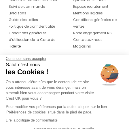
Suivi de commande
Espace recrutement
Livraisons
Mentions légales
Guide des tailles
Conditions générales de
Politique de confidentialité
ventes
Conditions générales
Notre engagement RSE
d’utilisation de la Carte de
Contactez-nous
Fidélité
Magasins
Continuer sans accepter
CONTACT
SUIVEZ-NOUS SUR LES
Salut c'est nous...
RÉSEAUX
les Cookies !
04 42 20 78 42
Du lundi au jeudi de 8h30 à 16h30 & le
On a attendu d'être sûrs que le contenu de ce site
vous intéresse avant de vous déranger, mais on
vendredi de 8h30 à 15h30
aimerait bien vous accompagner pendant votre visite...
C'est OK pour vous ?
Pour modifier vos préférences par la suite, cliquez sur le lien
'Préférences de cookies' situé dans le pied de page.
Lire la politique de confidentialité
Consentements certifiés par