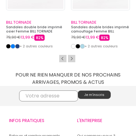
BILL TORNADE
BILL TORNADE
Sandales double bride imprimé
Sandales double brides imprimé
osier Femme BILL TORNADE
camouflage Femme BILL
TORNADE
79,90 €
13,99 €
79,90 €
13,99 €
82%
82%
+ 2 autres couleurs
+ 2 autres couleurs
POUR NE RIEN MANQUER DE NOS PROCHAINS
ARRIVAGES, PROMOS & ACTUS
INFOS PRATIQUES
L'ENTREPRISE
Retours et remboursements
Qui sommes-nous ?