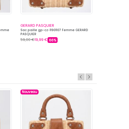
GERARD PASQUIER
GERARD PASQU
Femme
Sac paille gp-cz-11901107 Femme GERARD
Sac paille gp-c
PASQUIER
PASQUIER
59,00 €
19,99 €
69,00 €
19,99 €
66%
Nouveau
Nouveau