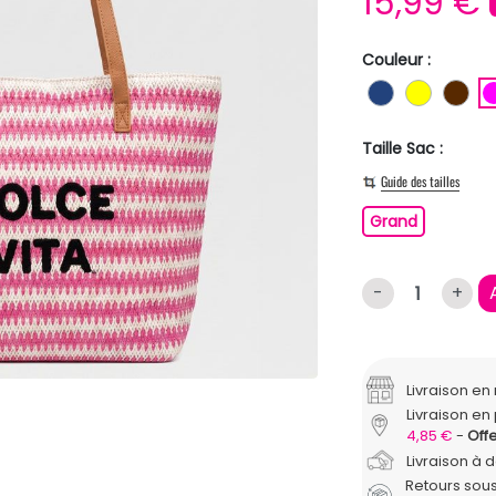
15,99 €
Couleur :
BLEU FONC
JAUNE
MA
Taille Sac :
Guide des tailles
Grand
Grand
-
+
Livraison e
Livraison en 
4,85 €
Offe
Livraison à 
Retours sous