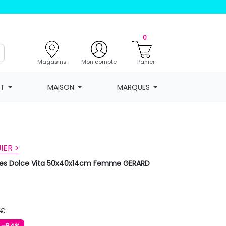
0
Magasins
Mon compte
Panier
NT
MAISON
MARQUES
IER >
yures Dolce Vita 50x40x14cm Femme GERARD
 €