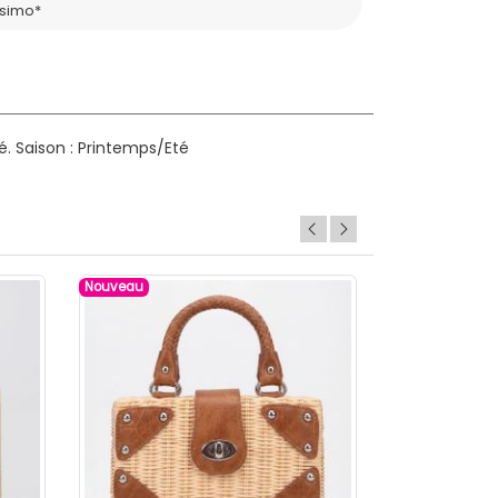
ssimo*
é.
Saison : Printemps/Eté
Nouveau
Nouveau