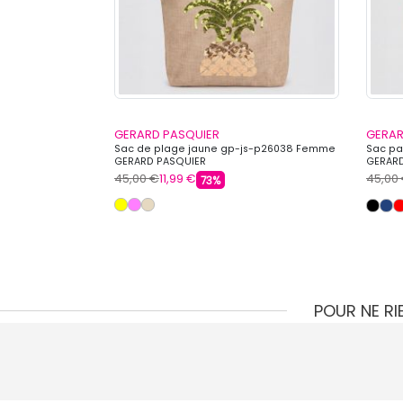
GERARD PASQUIER
GERAR
 PASQUIER
Sac de plage jaune gp-js-p26038 Femme
Sac pa
GERARD PASQUIER
GERARD
45,00 €
11,99 €
45,00
73%
POUR NE R