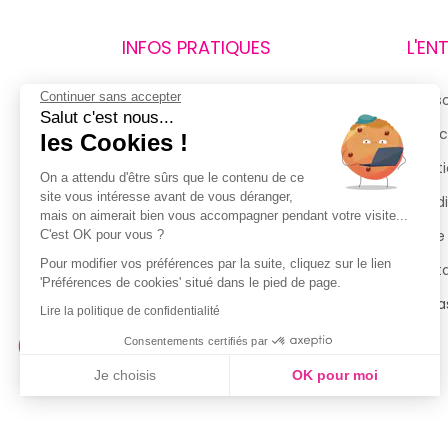
INFOS PRATIQUES
L'EN
Continuer sans accepter
Retours et remboursements
Qui 
Salut c'est nous...
Suivi de commande
Espac
les Cookies !
Livraisons
Menti
On a attendu d'être sûrs que le contenu de ce
site vous intéresse avant de vous déranger,
Guide des tailles
Condi
mais on aimerait bien vous accompagner pendant votre visite...
Politique de confidentialité
Notre
C'est OK pour vous ?
Pour modifier vos préférences par la suite, cliquez sur le lien
Conditions générales d’utilisation
Cont
'Préférences de cookies' situé dans le pied de page.
de la Carte de Fidélité
Magas
Lire la politique de confidentialité
Consentements certifiés par
Je choisis
OK pour moi
Axeptio consent
Plateforme de Gestion du Consentement : Personnalisez vo