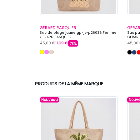
GERARD PASQUIER
GERAR
6037 Femme
Sac de plage jaune gp-js-p26038 Femme
Sac pa
GERARD PASQUIER
GERARD
45,00 €
11,99 €
45,00
73%
PRODUITS DE LA MÊME MARQUE
Nouveau
Nouv