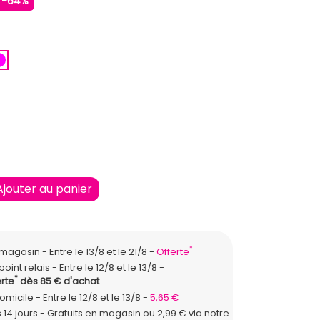
-64%
E
RRON
ROSE FUCHSIA
Ajouter au panier
*
n magasin
Entre le 13/8 et le 21/8
Offerte
point relais
Entre le 12/8 et le 13/8
*
rte
dès 85 € d'achat
domicile
Entre le 12/8 et le 13/8
5,65 €
 14 jours - Gratuits en magasin ou 2,99 € via notre