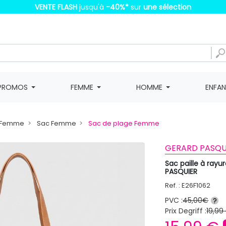
VENTE FLASH
jusqu'à
-40%
*
sur
une sélection
PROMOS
FEMME
HOMME
ENFA
e Femme
Sac Femme
Sac de plage Femme
GERARD PASQU
Sac paille à ra
PASQUIER
Ref. : E26F1062
PVC :
45,00€
?
Prix Degriff :
19,99