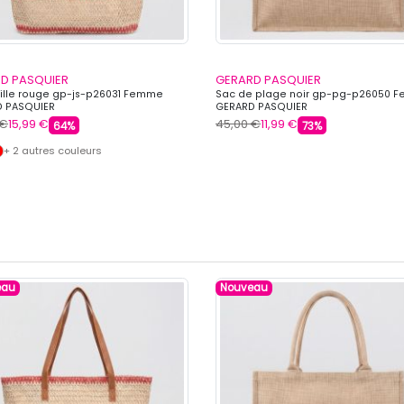
D PASQUIER
GERARD PASQUIER
ille rouge gp-js-p26031 Femme
Sac de plage noir gp-pg-p26050 
 PASQUIER
GERARD PASQUIER
 €
15,99 €
45,00 €
11,99 €
64%
73%
+ 2 autres couleurs
eau
Nouveau