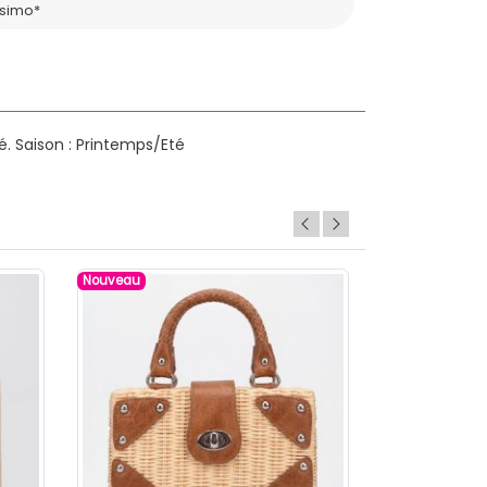
ssimo*
é.
Saison : Printemps/Eté
Nouveau
Nouveau