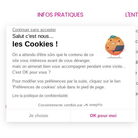
INFOS PRATIQUES
L'EN
Continuer sans accepter
Retours et remboursements
Qui 
Salut c'est nous...
Suivi de commande
Espac
les Cookies !
Livraisons
Menti
On a attendu d'être sûrs que le contenu de ce
site vous intéresse avant de vous déranger,
Guide des tailles
Condi
mais on aimerait bien vous accompagner pendant votre visite...
Politique de confidentialité
Notre
C'est OK pour vous ?
Pour modifier vos préférences par la suite, cliquez sur le lien
Conditions générales d’utilisation
Cont
'Préférences de cookies' situé dans le pied de page.
de la Carte de Fidélité
Magas
Lire la politique de confidentialité
Consentements certifiés par
Je choisis
OK pour moi
Axeptio consent
Plateforme de Gestion du Consentement : Personnalisez vo