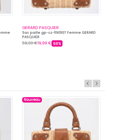
GERARD PASQUIER
GERARD PASQU
Femme
Sac paille gp-cz-11901107 Femme GERARD
Sac paille gp-c
PASQUIER
PASQUIER
59,00 €
19,99 €
69,00 €
19,99 €
66%
Nouveau
Nouveau