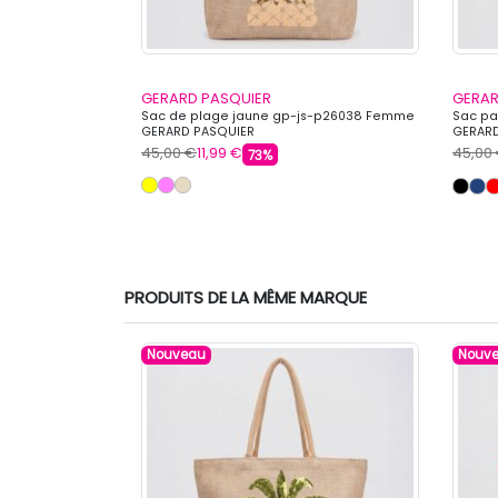
GERARD PASQUIER
GERAR
6037 Femme
Sac de plage jaune gp-js-p26038 Femme
Sac pa
GERARD PASQUIER
GERARD
45,00 €
11,99 €
45,00
73%
PRODUITS DE LA MÊME MARQUE
Nouveau
Nouv