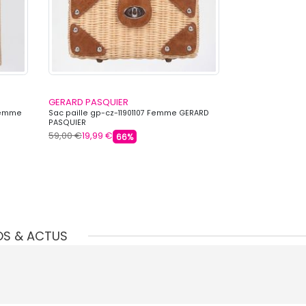
GERARD PASQUIER
GERARD PASQU
Femme
Sac paille gp-cz-11901107 Femme GERARD
Sac paille gp-c
PASQUIER
PASQUIER
59,00 €
19,99 €
69,00 €
19,99 €
66%
OS & ACTUS