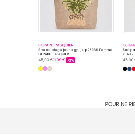
GERARD PASQUIER
GERAR
 PASQUIER
Sac de plage jaune gp-js-p26038 Femme
Sac pa
GERARD PASQUIER
GERARD
45,00 €
11,99 €
45,00
73%
POUR NE R