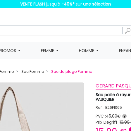
VENTE FLASH
jusqu'à
-40%
*
sur
une sélection
PROMOS
FEMME
HOMME
ENFA
e Femme
Sac Femme
Sac de plage Femme
GERARD PASQU
Sac paille à ra
PASQUIER
Ref. : E26F1065
PVC :
45,00€
?
Prix Degriff :
19,99