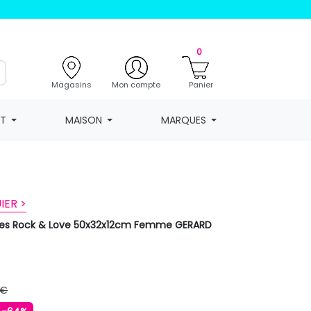
0
Magasins
Mon compte
Panier
NT
MAISON
MARQUES
IER >
yures Rock & Love 50x32x12cm Femme GERARD
 €