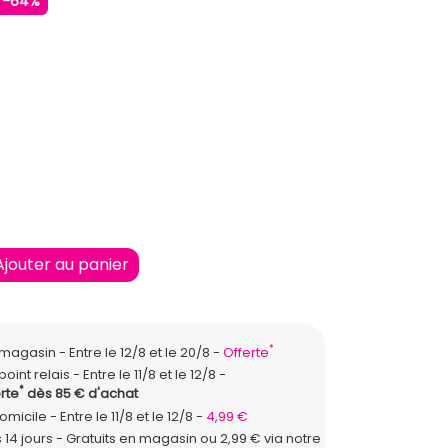
-64%
ONCE
SE
Ajouter au panier
*
n magasin
Entre le 12/8 et le 20/8
Offerte
point relais
Entre le 11/8 et le 12/8
*
rte
dès 85 € d'achat
domicile
Entre le 11/8 et le 12/8
4,99 €
 14 jours - Gratuits en magasin ou 2,99 € via notre