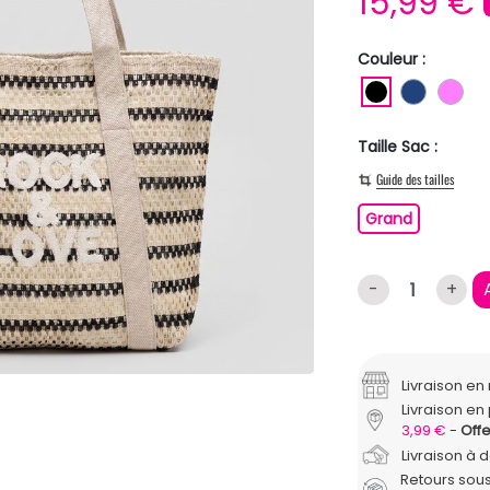
15,99 €
Couleur :
NOIR
BLEU F
RO
Taille Sac :
Guide des tailles
Grand
Grand
-
+
Livraison e
Livraison en 
3,99 €
Offe
Livraison à 
Retours sous