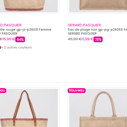
D PASQUIER
GERARD PASQUIER
ille rouge gp-js-p26031 Femme
Sac de plage noir gp-pg-p26050 
 PASQUIER
GERARD PASQUIER
 €
15,99 €
45,00 €
11,99 €
64%
73%
+ 2 autres couleurs
eau
Nouveau