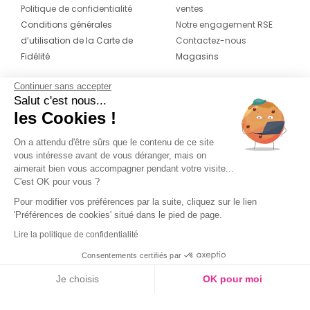
Politique de confidentialité
ventes
Conditions générales
Notre engagement RSE
d’utilisation de la Carte de
Contactez-nous
Fidélité
Magasins
Continuer sans accepter
CONTACT
SUIVEZ-NOUS SUR LES
Salut c'est nous...
RÉSEAUX
les Cookies !
04 42 20 78 42
Du lundi au jeudi de 8h30 à 16h30 & le
On a attendu d'être sûrs que le contenu de ce site
vous intéresse avant de vous déranger, mais on
vendredi de 8h30 à 15h30
aimerait bien vous accompagner pendant votre visite...
C'est OK pour vous ?
Pour modifier vos préférences par la suite, cliquez sur le lien
'Préférences de cookies' situé dans le pied de page.
Lire la politique de confidentialité
Consentements certifiés par
Je choisis
OK pour moi
Axeptio consent
Plateforme de Gestion du Consentement : Personnalisez vos O