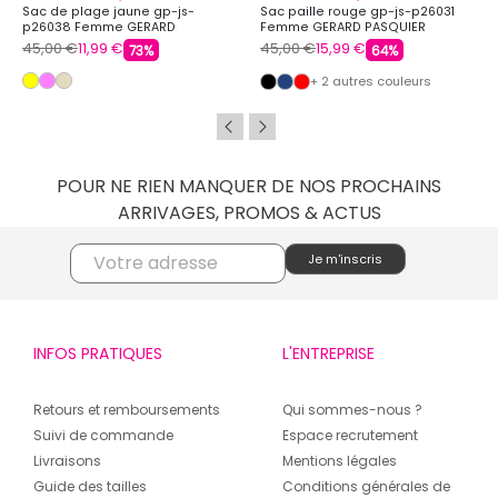
Sac de plage jaune gp-js-
Sac paille rouge gp-js-p26031
p26038 Femme GERARD
Femme GERARD PASQUIER
PASQUIER
45,00 €
11,99 €
45,00 €
15,99 €
73%
64%
+ 2 autres couleurs
POUR NE RIEN MANQUER DE NOS PROCHAINS
ARRIVAGES, PROMOS & ACTUS
INFOS PRATIQUES
L'ENTREPRISE
Retours et remboursements
Qui sommes-nous ?
Suivi de commande
Espace recrutement
Livraisons
Mentions légales
Guide des tailles
Conditions générales de