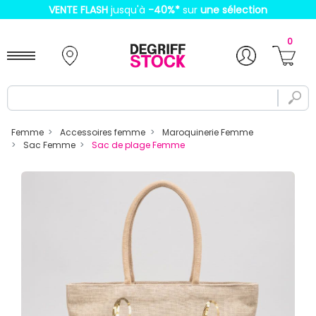
VENTE FLASH
jusqu'à
-40%
*
sur
une sélection
0
Femme
Accessoires femme
Maroquinerie Femme
Sac Femme
Sac de plage Femme