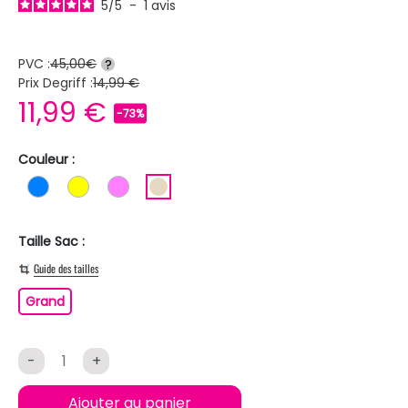
5
/
5
-
1
avis
PVC :
45,00€
?
Prix Degriff :
14,99 €
11,99 €
-73%
Couleur :
BLEU
JAUNE
ROSE
BEIGE
Taille Sac :
Guide des tailles
Grand
Grand
-
+
Ajouter au panier