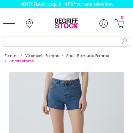
VENTE FLASH
jusqu'à
-40%
*
sur
une sélection
0
Femme
Vêtements Femme
Short, Bermuda Femme
Short Femme