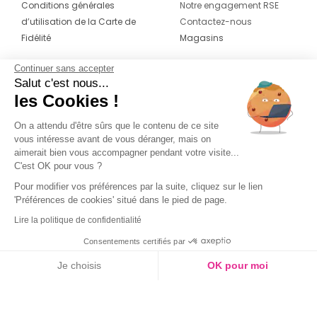
Conditions générales
Notre engagement RSE
d’utilisation de la Carte de
Contactez-nous
Fidélité
Magasins
Continuer sans accepter
CONTACT
SUIVEZ-NOUS SUR LES
Salut c'est nous...
RÉSEAUX
les Cookies !
04 42 20 78 42
Du lundi au jeudi de 8h30 à 16h30 & le
On a attendu d'être sûrs que le contenu de ce site
vous intéresse avant de vous déranger, mais on
vendredi de 8h30 à 15h30
aimerait bien vous accompagner pendant votre visite...
C'est OK pour vous ?
Pour modifier vos préférences par la suite, cliquez sur le lien
'Préférences de cookies' situé dans le pied de page.
Lire la politique de confidentialité
Consentements certifiés par
Je choisis
OK pour moi
Axeptio consent
Plateforme de Gestion du Consentement : Personnalisez vos O