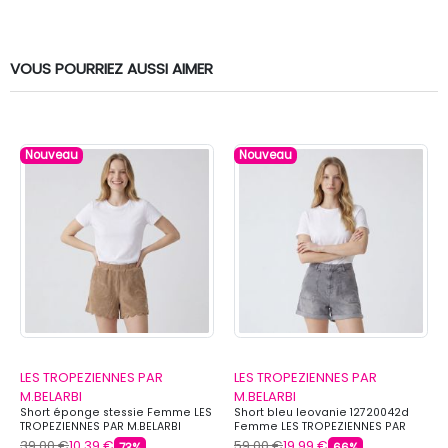
VOUS POURRIEZ AUSSI AIMER
Nouveau
Nouveau
LES TROPEZIENNES PAR
LES TROPEZIENNES PAR
M.BELARBI
M.BELARBI
Short éponge stessie Femme LES
Short bleu leovanie 12720042d
TROPEZIENNES PAR M.BELARBI
Femme LES TROPEZIENNES PAR
M.BELARBI
39,00 €
10,39 €
59,00 €
19,99 €
73%
66%