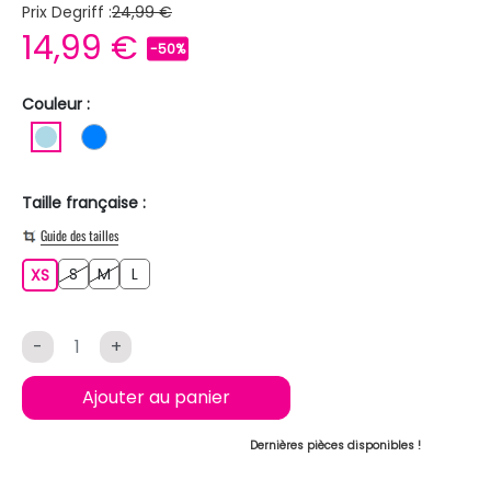
Prix Degriff :
24,99 €
14,99 €
-50%
Couleur :
BLEU CLAIR
BLEU
Taille française :
Guide des tailles
S
M
L
XS
S
M
L
XS
-
+
Ajouter au panier
Dernières pièces disponibles !