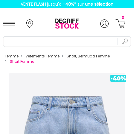
VENTE FLASH
jusqu'à
-40%
*
sur
une sélection
0
Femme
Vêtements Femme
Short, Bermuda Femme
Short Femme