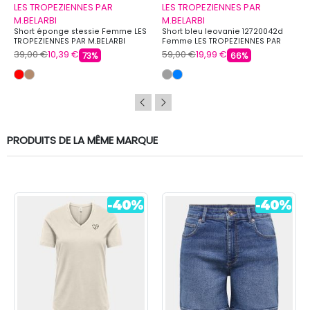
LES TROPEZIENNES PAR
LES TROPEZIENNES PAR
M.BELARBI
M.BELARBI
Short éponge stessie Femme LES
Short bleu leovanie 12720042d
TROPEZIENNES PAR M.BELARBI
Femme LES TROPEZIENNES PAR
M.BELARBI
39,00 €
10,39 €
59,00 €
19,99 €
73%
66%
PRODUITS DE LA MÊME MARQUE