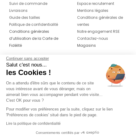
Suivi de commande
Espace recrutement
Livraisons
Mentions légales
Guide des tailles
Conditions générales de
Politique de confidentialité
ventes
Conditions générales
Notre engagement RSE
d’utilisation de la Carte de
Contactez-nous
Fidélité
Magasins
Continuer sans accepter
CONTACT
SUIVEZ-NOUS SUR LES
Salut c'est nous...
RÉSEAUX
les Cookies !
04 42 20 78 42
Du lundi au jeudi de 8h30 à 16h30 & le
On a attendu d'être sûrs que le contenu de ce site
vous intéresse avant de vous déranger, mais on
vendredi de 8h30 à 15h30
aimerait bien vous accompagner pendant votre visite...
C'est OK pour vous ?
Pour modifier vos préférences par la suite, cliquez sur le lien
'Préférences de cookies' situé dans le pied de page.
Lire la politique de confidentialité
Consentements certifiés par