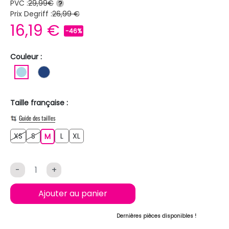
PVC :
29,99€
?
Prix Degriff :
26,99 €
16,19 €
-46%
Couleur :
BLEU CLAIR
BLEU FONCE
Taille française :
Guide des tailles
XS
S
L
XL
XS
S
M
L
XL
M
-
+
Ajouter au panier
Dernières pièces disponibles !