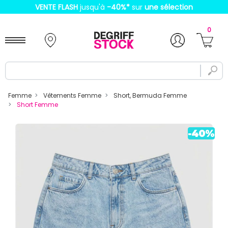
VENTE FLASH
jusqu'à
-40%
*
sur
une sélection
0
Femme
Vêtements Femme
Short, Bermuda Femme
Short Femme