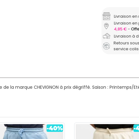
Livraison e
Livraison en 
4,85 €
Offe
Livraison à 
Retours sous
service coli
 de la marque CHEVIGNON à prix dégriffé.
Saison : Printemps/Et