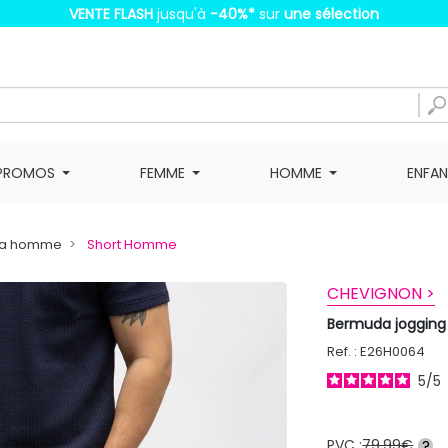
VENTE FLASH
jusqu'à
-40%
*
sur
une sélection
PROMOS
FEMME
HOMME
ENFA
da homme
Short Homme
CHEVIGNON >
Bermuda jogging
Ref. : E26H0064
5
/
5
PVC :
79,99€
?