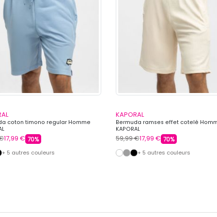
RAL
KAPORAL
a coton timono regular Homme
Bermuda ramses effet cotelé Hom
AL
KAPORAL
 €
17,99 €
59,99 €
17,99 €
70%
70%
+ 5 autres couleurs
+ 5 autres couleurs