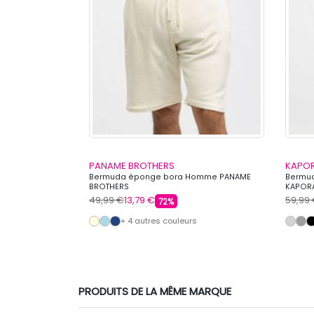
PANAME BROTHERS
KAPO
vec cordon de
Bermuda éponge bora Homme PANAME
Bermud
 COLLEGE
BROTHERS
KAPOR
49,99 €
13,79 €
59,99
72%
s
+ 4 autres couleurs
PRODUITS DE LA MÊME MARQUE