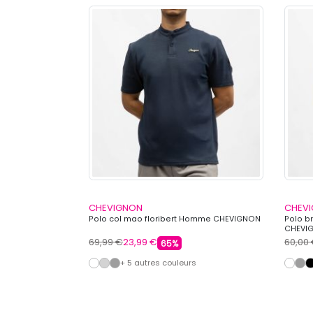
CHEVIGNON
CHEV
 imprimé Homme
Polo col mao floribert Homme CHEVIGNON
Polo b
CHEVI
69,99 €
23,99 €
60,00
65%
s
+ 5 autres couleurs