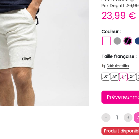
Prix Degriff :
29,99
23,99 €
Couleur :
BLANC
GRIS
NO
Taille française :
Guide des tailles
S
M
XL
S
M
L
XL
L
Prévenez-moi 
-
+
Produit disponib