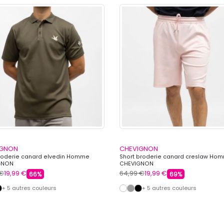
IGNON
CHEVIGNON
roderie canard elvedin Homme
Short broderie canard creslaw Ho
GNON
CHEVIGNON
 €
19,99 €
64,99 €
19,99 €
66%
69%
+ 5 autres couleurs
+ 5 autres couleurs