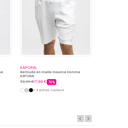
KAPORAL
CHEVIGNON
me
Bermuda en maille maurice Homme
Short broderie 
KAPORAL
CHEVIGNON
59,99 €
17,99 €
64,99 €
19,99 €
70%
+ 4 autres couleurs
+ 5 autre