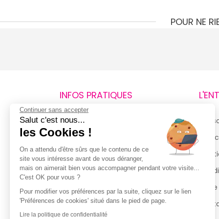
POUR NE R
INFOS PRATIQUES
L'EN
Continuer sans accepter
Salut c'est nous...
Retours et remboursements
Qui 
les Cookies !
Suivi de commande
Espac
On a attendu d'être sûrs que le contenu de ce
Livraisons
Menti
site vous intéresse avant de vous déranger,
mais on aimerait bien vous accompagner pendant votre visite...
Guide des tailles
Condi
C'est OK pour vous ?
Politique de confidentialité
Notre
Pour modifier vos préférences par la suite, cliquez sur le lien
'Préférences de cookies' situé dans le pied de page.
Conditions générales d’utilisation
Cont
de la Carte de Fidélité
Lire la politique de confidentialité