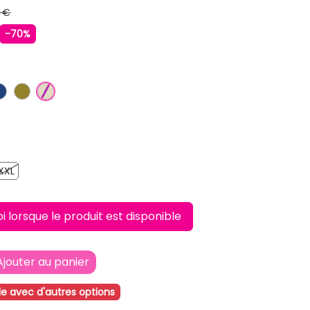
 €
-70%
IR
BLEU FONCE
KAKI
BEIGE
XXL
XXL
lorsque le produit est disponible
Ajouter au panier
le avec d'autres options