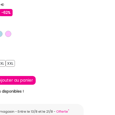
9 €
-62%
LAIR
IR
BLEU CLAIR
ROSE CLAIR
XL
XXL
XL
XXL
Ajouter au panier
 disponibles !
*
n magasin
Entre le 13/8 et le 21/8
Offerte