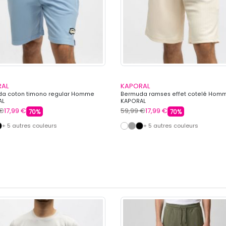
RAL
KAPORAL
a coton timono regular Homme
Bermuda ramses effet cotelé Hom
AL
KAPORAL
 €
17,99 €
59,99 €
17,99 €
70%
70%
+ 5 autres couleurs
+ 5 autres couleurs