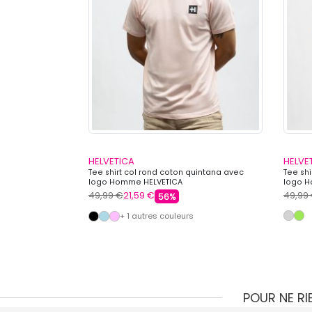
HELVETICA
HELVE
tana avec poches
Tee shirt col rond coton quintana avec
Tee shi
logo Homme HELVETICA
logo H
49,99 €
21,59 €
49,99
56%
+ 1 autres couleurs
POUR NE R