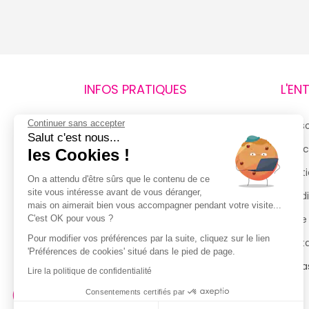
INFOS PRATIQUES
L'EN
Continuer sans accepter
Retours et remboursements
Qui 
Salut c'est nous...
Suivi de commande
Espac
les Cookies !
Livraisons
Menti
On a attendu d'être sûrs que le contenu de ce
site vous intéresse avant de vous déranger,
Guide des tailles
Condi
mais on aimerait bien vous accompagner pendant votre visite...
Politique de confidentialité
Notre
C'est OK pour vous ?
Pour modifier vos préférences par la suite, cliquez sur le lien
Conditions générales d’utilisation
Cont
'Préférences de cookies' situé dans le pied de page.
de la Carte de Fidélité
Magas
Lire la politique de confidentialité
Consentements certifiés par