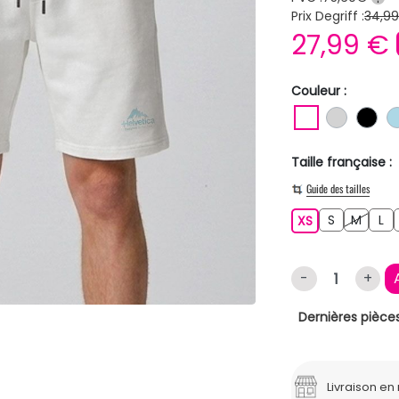
Prix Degriff :
34,9
27,99 €
Couleur :
BLANC
GRIS C
NO
Taille française :
Guide des tailles
S
M
L
XS
S
M
L
XS
-
+
Dernières pièces
Livraison e