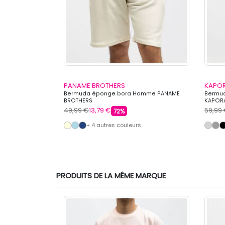
PANAME BROTHERS
KAPO
vec cordon de
Bermuda éponge bora Homme PANAME
Bermud
 COLLEGE
BROTHERS
KAPOR
49,99 €
13,79 €
59,99
72%
s
+ 4 autres couleurs
PRODUITS DE LA MÊME MARQUE