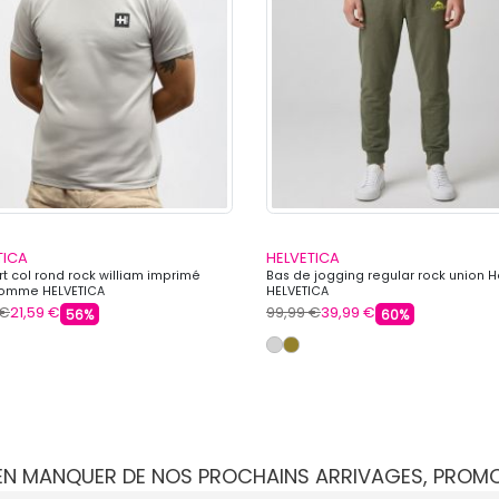
TICA
HELVETICA
rt col rond rock william imprimé
Bas de jogging regular rock union
omme HELVETICA
HELVETICA
 €
21,59 €
99,99 €
39,99 €
56%
60%
IEN MANQUER DE NOS PROCHAINS ARRIVAGES, PROM