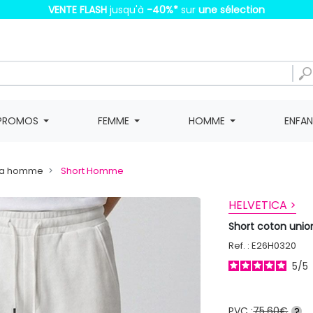
VENTE FLASH
jusqu'à
-40%
*
sur
une sélection
PROMOS
FEMME
HOMME
ENFA
da homme
Short Homme
HELVETICA >
Short coton uni
Ref. : E26H0320
5
/
5
PVC :
75,60€
?