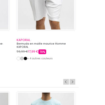
KAPORAL
CHEVIGNON
me
Bermuda en maille maurice Homme
Short broderie 
KAPORAL
CHEVIGNON
59,99 €
17,99 €
64,99 €
19,99 €
70%
+ 4 autres couleurs
+ 5 autre