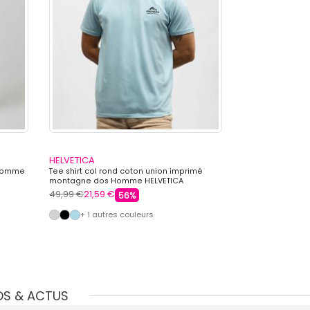
HELVETICA
HELVETICA
 Homme
Tee shirt col rond coton union imprimé
Veste sweat zip
montagne dos Homme HELVETICA
Homme HELVETI
49,99 €
21,59 €
110,00 €
47,99 
56%
+ 1 autres couleurs
OS & ACTUS