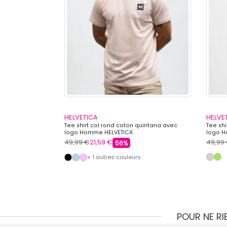
HELVETICA
HELVE
tana avec poches
Tee shirt col rond coton quintana avec
Tee shi
logo Homme HELVETICA
logo H
49,99 €
21,59 €
49,99
56%
+ 1 autres couleurs
POUR NE R