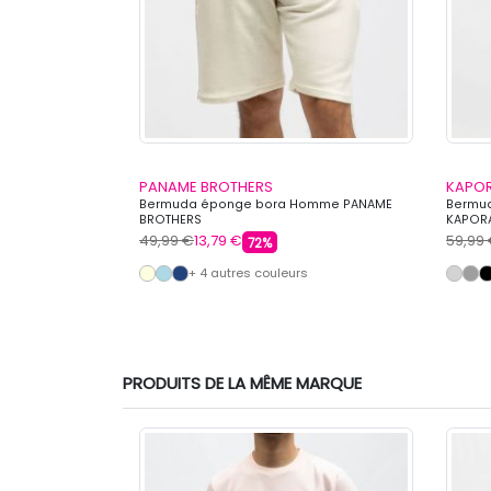
PANAME BROTHERS
KAPO
vec cordon de
Bermuda éponge bora Homme PANAME
Bermud
 COLLEGE
BROTHERS
KAPOR
49,99 €
13,79 €
59,99
72%
s
+ 4 autres couleurs
PRODUITS DE LA MÊME MARQUE