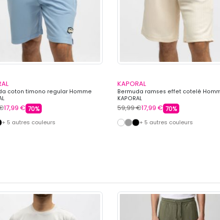
RAL
KAPORAL
a coton timono regular Homme
Bermuda ramses effet cotelé Hom
AL
KAPORAL
 €
17,99 €
59,99 €
17,99 €
70%
70%
+ 5 autres couleurs
+ 5 autres couleurs