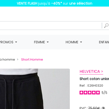
VENTE FLASH
jusqu'à
-40%
*
sur
une sélection
PROMOS
FEMME
HOMME
ENFA
da homme
Short Homme
HELVETICA >
Short coton uni
Ref. : E26H0320
5
/
5
PVC :
75,60€
?