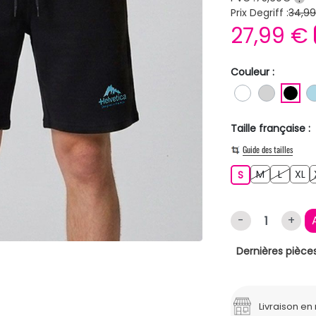
Prix Degriff :
34,9
27,99 €
Couleur :
BLANC
GRIS C
NO
Taille française :
Guide des tailles
M
L
XL
S
M
L
XL
S
-
+
Dernières pièces
Livraison e