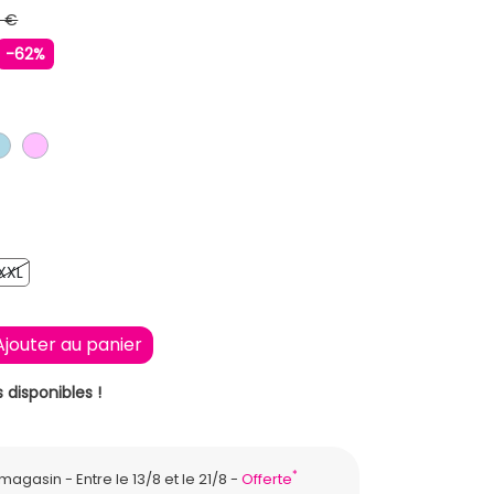
9 €
-62%
LAIR
IR
BLEU CLAIR
ROSE CLAIR
XXL
XXL
Ajouter au panier
 disponibles !
*
n magasin
Entre le 13/8 et le 21/8
Offerte