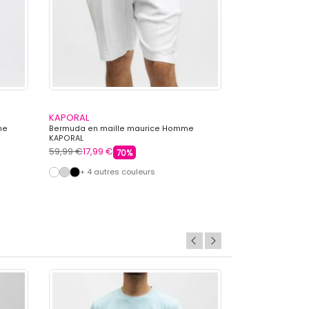
KAPORAL
CHEVIGNON
me
Bermuda en maille maurice Homme
Short broderie 
KAPORAL
CHEVIGNON
59,99 €
17,99 €
64,99 €
19,99 €
70%
+ 4 autres couleurs
+ 5 autre