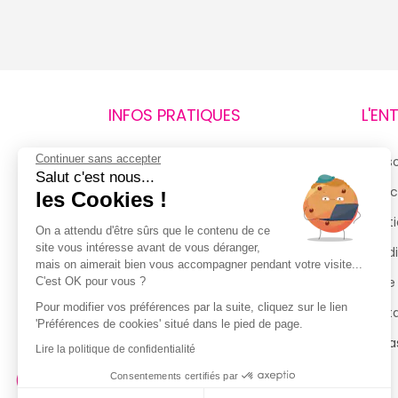
INFOS PRATIQUES
L'EN
Continuer sans accepter
Retours et remboursements
Qui 
Salut c'est nous...
Suivi de commande
Espac
les Cookies !
Livraisons
Menti
On a attendu d'être sûrs que le contenu de ce
site vous intéresse avant de vous déranger,
Guide des tailles
Condi
mais on aimerait bien vous accompagner pendant votre visite...
Politique de confidentialité
Notre
C'est OK pour vous ?
Pour modifier vos préférences par la suite, cliquez sur le lien
Conditions générales d’utilisation
Cont
'Préférences de cookies' situé dans le pied de page.
de la Carte de Fidélité
Magas
Lire la politique de confidentialité
Consentements certifiés par