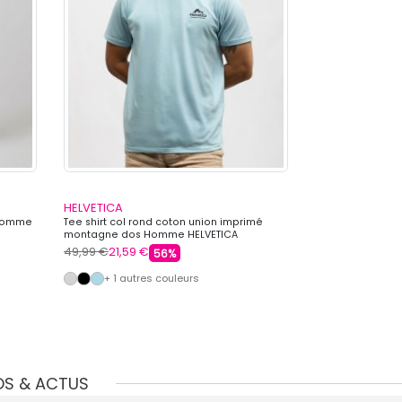
HELVETICA
HELVETICA
 Homme
Tee shirt col rond coton union imprimé
Veste sweat zip
montagne dos Homme HELVETICA
Homme HELVETI
49,99 €
21,59 €
110,00 €
47,99 
56%
+ 1 autres couleurs
OS & ACTUS