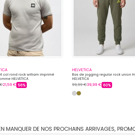
TICA
HELVETICA
rt col rond rock william imprimé
Bas de jogging regular rock union
omme HELVETICA
HELVETICA
 €
21,59 €
99,99 €
39,99 €
56%
60%
IEN MANQUER DE NOS PROCHAINS ARRIVAGES, PROM