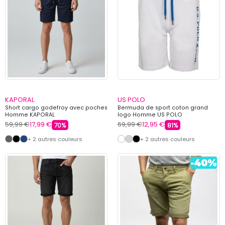
KAPORAL
US POLO
Short cargo godefroy avec poches
Bermuda de sport coton grand
Homme KAPORAL
logo Homme US POLO
59,99 €
17,99 €
69,99 €
12,95 €
70%
81%
+ 2 autres couleurs
+ 2 autres couleurs