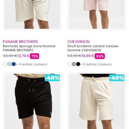
PANAME BROTHERS
CHEVIGNON
Bermuda éponge bora Homme
Short broderie canard creslaw
PANAME BROTHERS
Homme CHEVIGNON
49,99 €
13,79 €
64,99 €
19,99 €
72%
69%
+ 4 autres couleurs
+ 5 autres couleurs