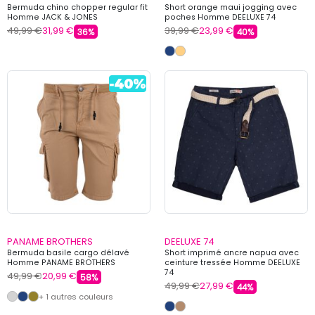
Bermuda chino chopper regular fit
Short orange maui jogging avec
Homme JACK & JONES
poches Homme DEELUXE 74
49,99 €
31,99 €
39,99 €
23,99 €
36%
40%
PANAME BROTHERS
DEELUXE 74
Bermuda basile cargo délavé
Short imprimé ancre napua avec
Homme PANAME BROTHERS
ceinture tressée Homme DEELUXE
74
49,99 €
20,99 €
58%
49,99 €
27,99 €
44%
+ 1 autres couleurs