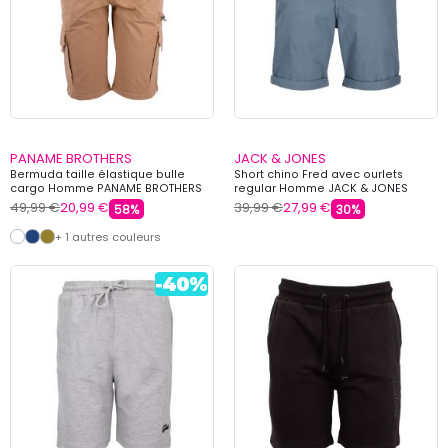
PANAME BROTHERS
JACK & JONES
Bermuda taille élastique bulle
Short chino Fred avec ourlets
cargo Homme PANAME BROTHERS
regular Homme JACK & JONES
49,99 €
20,99 €
39,99 €
27,99 €
58%
30%
+ 1 autres couleurs