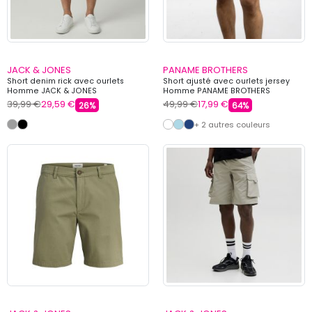
JACK & JONES
PANAME BROTHERS
Short denim rick avec ourlets
Short ajusté avec ourlets jersey
Homme JACK & JONES
Homme PANAME BROTHERS
39,99 €
29,59 €
49,99 €
17,99 €
26%
64%
+ 2 autres couleurs