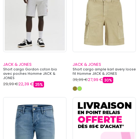
JACK & JONES
JACK & JONES
Short cargo Gordon coton bio
Short cargo ample karl avery loose
avec poches Homme JACK &
fit Homme JACK & JONES
JONES
39,99 €
27,99 €
30%
29,99 €
22,39 €
25%