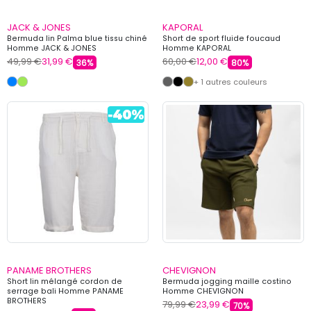
JACK & JONES
KAPORAL
Bermuda lin Palma blue tissu chiné
Short de sport fluide foucaud
Homme JACK & JONES
Homme KAPORAL
49,99 €
31,99 €
60,00 €
12,00 €
36%
80%
+ 1 autres couleurs
PANAME BROTHERS
CHEVIGNON
Short lin mélangé cordon de
Bermuda jogging maille costino
serrage bali Homme PANAME
Homme CHEVIGNON
BROTHERS
79,99 €
23,99 €
70%