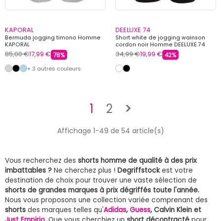
KAPORAL
DEELUXE 74
Bermuda jogging timono Homme
Short white de jogging wainson
KAPORAL
cordon noir Homme DEELUXE 74
85,00 €
17,99 €
34,99 €
19,99 €
78%
42%
+ 3 autres couleurs
Suivant
1
2
>
Affichage 1-49 de 54 article(s)
Vous recherchez des
shorts homme de qualité à des prix
imbattables ?
Ne cherchez plus !
Degriffstock
est votre
destination de choix pour trouver une vaste sélection de
shorts de grandes marques à prix dégriffés toute l'année.
Nous vous proposons une collection variée comprenant des
shorts
des marques telles qu'
Adidas
,
Guess
, Calvin Klein et
Just Empirio
.
Que vous cherchiez un
short décontracté
pour