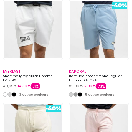
EVERLAST
KAPORAL
Short mellgrey el028 Homme
Bermuda coton timono regular
EVERLAST
Homme KAPORAL
49,99 €
14,39 €
59,99 €
17,99 €
71%
70%
+ 3 autres couleurs
+ 5 autres couleurs