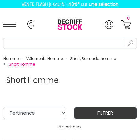
VENTE FLASH
jusqu'à
-40%
*
sur
une sélection
0
Homme
Vêtements Homme
Short, Bermuda homme
Short Homme
Short Homme
FILTRER
54 articles