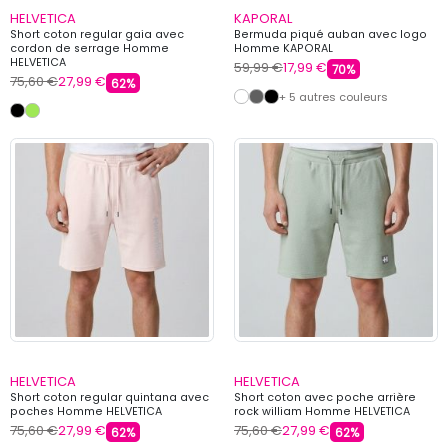
HELVETICA
KAPORAL
Short coton regular gaia avec
Bermuda piqué auban avec logo
cordon de serrage Homme
Homme KAPORAL
HELVETICA
59,99 €
17,99 €
70%
75,60 €
27,99 €
62%
+ 5 autres couleurs
HELVETICA
HELVETICA
Short coton regular quintana avec
Short coton avec poche arrière
poches Homme HELVETICA
rock william Homme HELVETICA
75,60 €
27,99 €
75,60 €
27,99 €
62%
62%