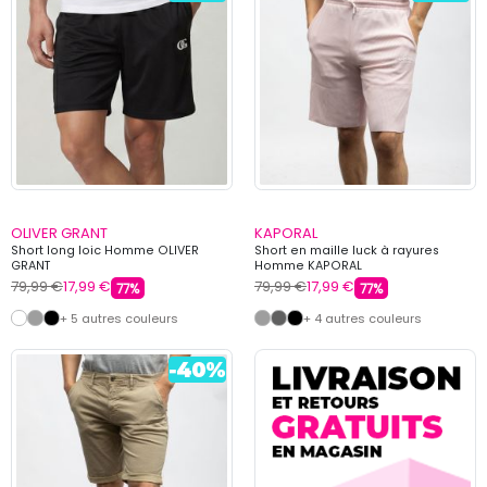
OLIVER GRANT
KAPORAL
Short long loic Homme OLIVER
Short en maille luck à rayures
GRANT
Homme KAPORAL
79,99 €
17,99 €
79,99 €
17,99 €
77%
77%
+ 5 autres couleurs
+ 4 autres couleurs