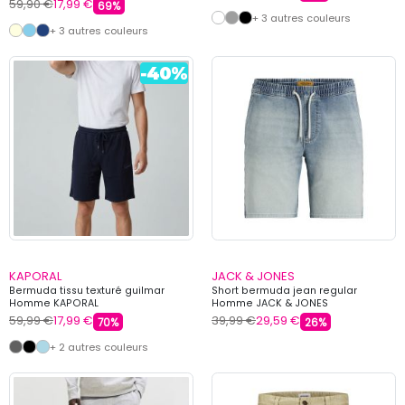
59,90 €
17,99 €
69%
+ 3 autres couleurs
+ 3 autres couleurs
KAPORAL
JACK & JONES
Bermuda tissu texturé guilmar
Short bermuda jean regular
Homme KAPORAL
Homme JACK & JONES
59,99 €
17,99 €
39,99 €
29,59 €
70%
26%
+ 2 autres couleurs