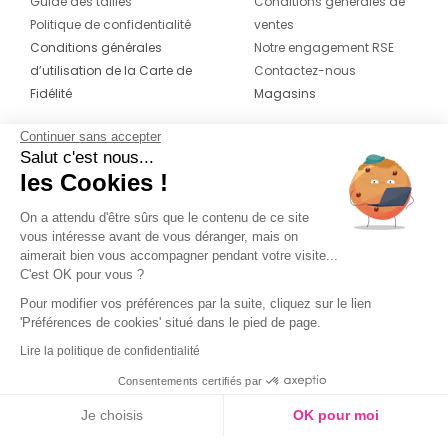
Guide des tailles
Conditions générales de
Politique de confidentialité
ventes
Conditions générales
Notre engagement RSE
d’utilisation de la Carte de
Contactez-nous
Fidélité
Magasins
Continuer sans accepter
CONTACT
SUIVEZ-NOUS SUR LES
Salut c'est nous...
RÉSEAUX
les Cookies !
04 42 20 78 42
Du lundi au jeudi de 8h30 à 16h30 & le
On a attendu d'être sûrs que le contenu de ce site
vous intéresse avant de vous déranger, mais on
vendredi de 8h30 à 15h30
aimerait bien vous accompagner pendant votre visite...
C'est OK pour vous ?
Pour modifier vos préférences par la suite, cliquez sur le lien
'Préférences de cookies' situé dans le pied de page.
Lire la politique de confidentialité
Consentements certifiés par
Je choisis
OK pour moi
Couleur
Axeptio consent
Plateforme de Gestion du Consentement : Personnalisez vos O