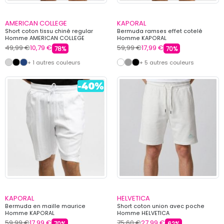
AMERICAN COLLEGE
KAPORAL
Short coton tissu chiné regular
Bermuda ramses effet cotelé
Homme AMERICAN COLLEGE
Homme KAPORAL
49,99 €
10,79 €
59,99 €
17,99 €
78%
70%
+ 1 autres couleurs
+ 5 autres couleurs
KAPORAL
HELVETICA
Bermuda en maille maurice
Short coton union avec poche
Homme KAPORAL
Homme HELVETICA
59,99 €
17,99 €
75,60 €
27,99 €
70%
62%