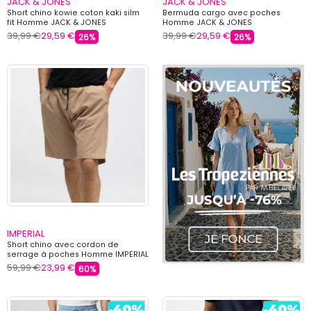
JACK & JONES
JACK & JONES
Short chino kowie coton kaki silm
Bermuda cargo avec poches
fit Homme JACK & JONES
Homme JACK & JONES
39,99 €
29,59 €
39,99 €
29,59 €
26%
26%
IMPERIAL
Short chino avec cordon de
serrage à poches Homme IMPERIAL
59,99 €
23,99 €
60%