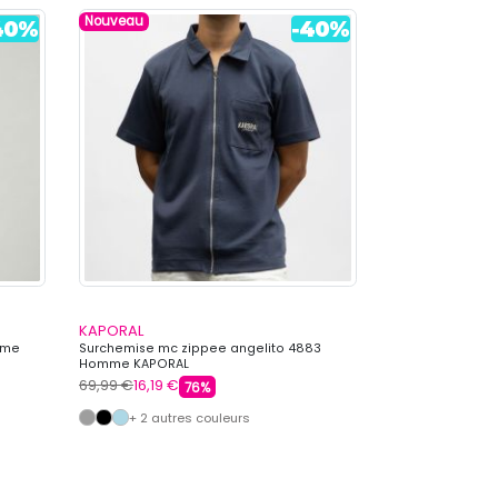
Nouveau
KAPORAL
KAPORAL
mme
Surchemise mc zippee angelito 4883
Lot de 5 boxers
Homme KAPORAL
KAPORAL
69,99 €
16,19 €
59,00 €
19,99 €
76%
+ 2 autres couleurs