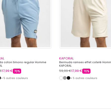
RAL
KAPORAL
a coton timono regular Homme
Bermuda ramses effet cotelé Hom
AL
KAPORAL
 €
17,99 €
59,99 €
17,99 €
70%
70%
+ 5 autres couleurs
+ 5 autres couleurs