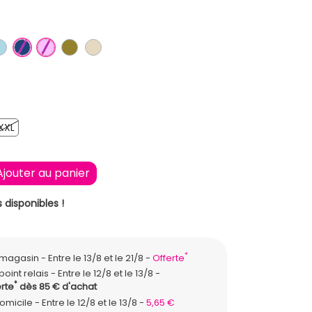
ONCE
IR
BLEU CLAIR
BLEU FONCE
ROSE CLAIR
KAKI
BEIGE
XXL
XXL
Ajouter au panier
 disponibles !
*
n magasin
Entre le 13/8 et le 21/8
Offerte
point relais
Entre le 12/8 et le 13/8
*
rte
dès 85 € d'achat
domicile
Entre le 12/8 et le 13/8
5,65 €