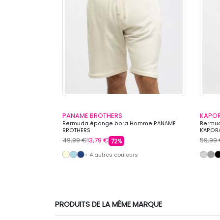
PANAME BROTHERS
KAPO
vec cordon de
Bermuda éponge bora Homme PANAME
Bermud
 COLLEGE
BROTHERS
KAPOR
49,99 €
13,79 €
59,99
72%
s
+ 4 autres couleurs
PRODUITS DE LA MÊME MARQUE