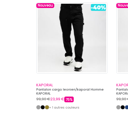
Nouveau
Nouv
KAPORAL
KAPO
o écusson Homme
Pantalon cargo leonien/kaporal Homme
Pantal
KAPORAL
KAPOR
99,90 €
23,99 €
99,90
75%
s
+ 1 autres couleurs