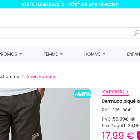
VENTE FLASH
jusqu'à
-40%
*
sur
une sélection
PROMOS
FEMME
HOMME
ENFA
da homme
Short Homme
KAPORAL >
Bermuda piqué 
Ref. : E26H0041
PVC :
59,99€
?
Prix Degriff :
29,99
17,99 €