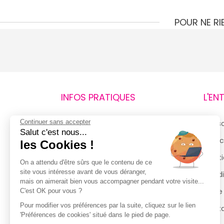
POUR NE R
INFOS PRATIQUES
L'EN
Continuer sans accepter
Retours et remboursements
Qui 
Salut c'est nous...
Suivi de commande
Espac
les Cookies !
Livraisons
Menti
On a attendu d'être sûrs que le contenu de ce
site vous intéresse avant de vous déranger,
Guide des tailles
Condi
mais on aimerait bien vous accompagner pendant votre visite...
Politique de confidentialité
Notre
C'est OK pour vous ?
Pour modifier vos préférences par la suite, cliquez sur le lien
Conditions générales d’utilisation
Cont
'Préférences de cookies' situé dans le pied de page.
de la Carte de Fidélité