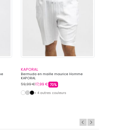
KAPORAL
CHEVIGNON
me
Bermuda en maille maurice Homme
Short broderie 
KAPORAL
CHEVIGNON
59,99 €
17,99 €
64,99 €
19,99 €
70%
+ 4 autres couleurs
+ 5 autre