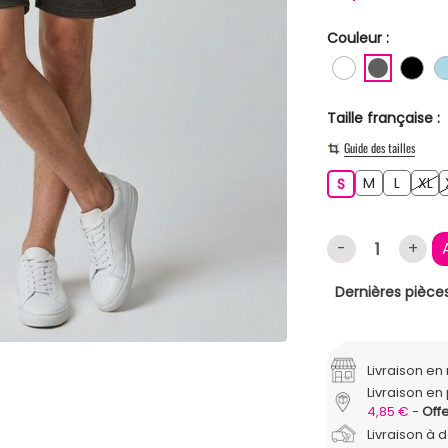
Couleur :
BLANC
GRIS F
NO
Taille française :
Guide des tailles
M
L
XL
S
M
L
XL
S
-
+
Dernières pièces
Livraison e
Livraison en 
4,85 €
Offe
Livraison à 