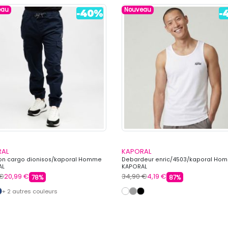
eau
Nouveau
RAL
KAPORAL
on cargo dionisos/kaporal Homme
Debardeur enric/4503/kaporal Ho
AL
KAPORAL
 €
20,99 €
34,90 €
4,19 €
78%
87%
+ 2 autres couleurs