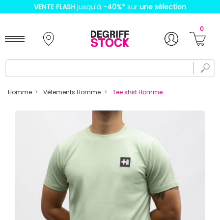
VENTE FLASH
jusqu'à
-40%
*
sur
une sélection
0
Homme
Vêtements Homme
Tee shirt Homme