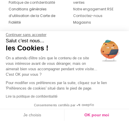
Politique de confidentialité
ventes
Conditions générales
Notre engagement RSE
d’utilisation de la Carte de
Contactez-nous
Fidélité
Magasins
Continuer sans accepter
CONTACT
SUIVEZ-NOUS SUR LES
Salut c'est nous...
RÉSEAUX
les Cookies !
04 42 20 78 42
Du lundi au jeudi de 8h30 à 16h30 & le
On a attendu d'être sûrs que le contenu de ce site
vous intéresse avant de vous déranger, mais on
vendredi de 8h30 à 15h30
aimerait bien vous accompagner pendant votre visite...
C'est OK pour vous ?
Pour modifier vos préférences par la suite, cliquez sur le lien
'Préférences de cookies' situé dans le pied de page.
Lire la politique de confidentialité
Consentements certifiés par
Je choisis
OK pour moi
Axeptio consent
Plateforme de Gestion du Consentement : Personnalisez vos O