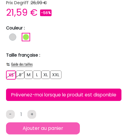
Prix Degriff :
26,99 €
21,59 €
-56%
Couleur :
GRIS CLAIR
VERT CLAIR
Taille française :
Guide des tailles
S
M
L
XL
XXL
XS
S
M
L
XL
XXL
XS
Prévenez-moi lorsque le produit est disponible
-
+
Ajouter au panier