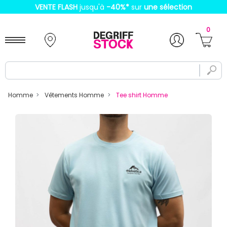
VENTE FLASH
jusqu'à
-40%
*
sur
une sélection
0
Homme
Vêtements Homme
Tee shirt Homme