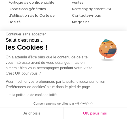
Politique de confidentialité
ventes
Conditions générales
Notre engagement RSE
d’utilisation de la Carte de
Contactez-nous
Fidélité
Magasins
Continuer sans accepter
CONTACT
SUIVEZ-NOUS SUR LES
Salut c'est nous...
RÉSEAUX
les Cookies !
04 42 20 78 42
Du lundi au jeudi de 8h30 à 16h30 & le
On a attendu d'être sûrs que le contenu de ce site
vous intéresse avant de vous déranger, mais on
vendredi de 8h30 à 15h30
aimerait bien vous accompagner pendant votre visite...
C'est OK pour vous ?
Pour modifier vos préférences par la suite, cliquez sur le lien
'Préférences de cookies' situé dans le pied de page.
Lire la politique de confidentialité
Consentements certifiés par
Je choisis
OK pour moi
Axeptio consent
Plateforme de Gestion du Consentement : Personnalisez vos O