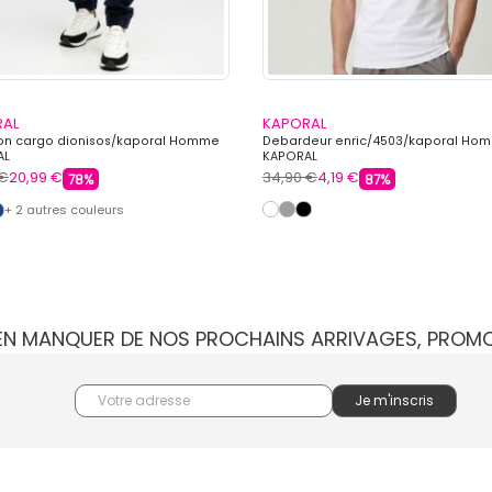
RAL
KAPORAL
on cargo dionisos/kaporal Homme
Debardeur enric/4503/kaporal Ho
AL
KAPORAL
 €
20,99 €
34,90 €
4,19 €
78%
87%
+ 2 autres couleurs
IEN MANQUER DE NOS PROCHAINS ARRIVAGES, PROM