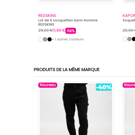
REDSKINS
KAPO
rons couleur
Lot de 6 socquettes berni Homme
Soquet
REDSKINS
29,00 €
11,99 €
25,00
58%
+ 1 autres couleurs
PRODUITS DE LA MÊME MARQUE
Nouveau
Nouv