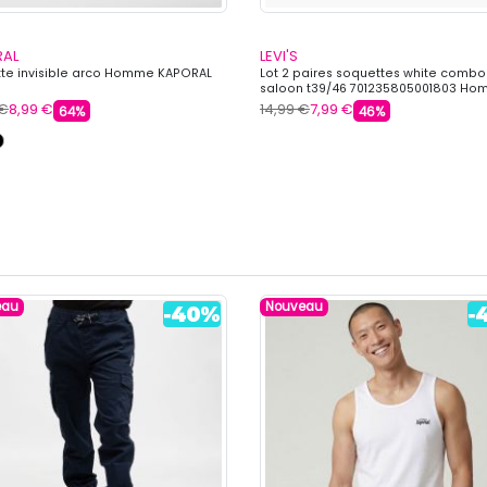
RAL
LEVI'S
te invisible arco Homme KAPORAL
Lot 2 paires soquettes white combo
saloon t39/46 701235805001803 H
LEVI'S
 €
8,99 €
14,99 €
7,99 €
64%
46%
eau
Nouveau