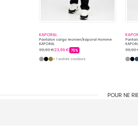
KAPORAL
KAPO
on Homme
Pantalon cargo leonien/kaporal Homme
Pantal
KAPORAL
KAPOR
99,90 €
23,99 €
99,90
75%
s
+ 1 autres couleurs
POUR NE R