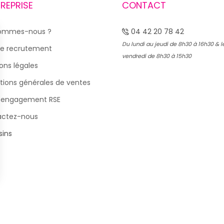
TREPRISE
CONTACT
sommes-nous ?
04 42 20 78 42
Du lundi au jeudi de 8h30 à 16h30 & l
e recrutement
vendredi de 8h30 à 15h30
ons légales
tions générales de ventes
 engagement RSE
actez-nous
ins
s Options
ètres de confidentialité, en garantissant la conformité avec le