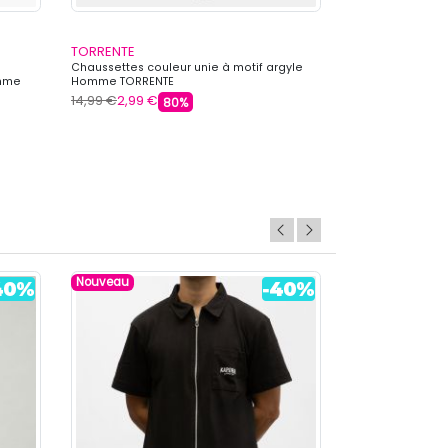
TORRENTE
TORRENTE
Chaussettes couleur unie à motif argyle
Chaussettes imp
omme
Homme TORRENTE
Homme TORRENT
14,99 €
2,99 €
14,99 €
2,99 €
80%
Nouveau