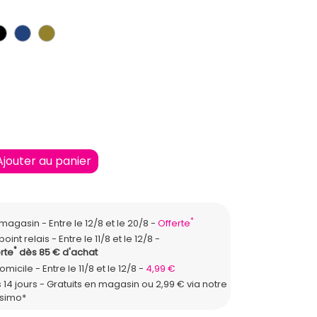
IS FONCE
NOIR
BLEU FONCE
KAKI
3/46
Ajouter au panier
*
n magasin
Entre le 12/8 et le 20/8
Offerte
point relais
Entre le 11/8 et le 12/8
*
rte
dès 85 € d'achat
domicile
Entre le 11/8 et le 12/8
4,99 €
 14 jours - Gratuits en magasin ou 2,99 € via notre
ssimo*