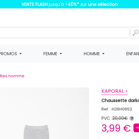
VENTE FLASH
jusqu'à
-40%
*
sur
une sélection
PROMOS
FEMME
HOMME
ENFA
ttes homme
KAPORAL >
Chaussette dar
Ref. : H26H0652
PVC :
20,00€
?
3,99 €
-