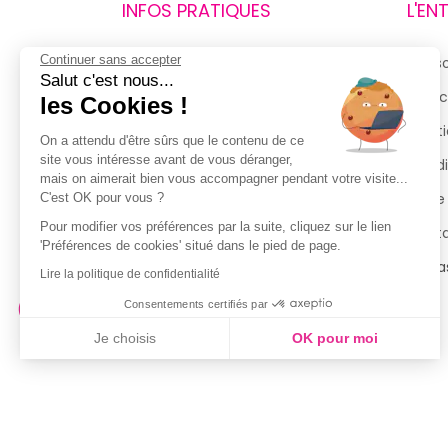
INFOS PRATIQUES
L'EN
Continuer sans accepter
Retours et remboursements
Qui 
Salut c'est nous...
Suivi de commande
Espac
les Cookies !
Livraisons
Menti
On a attendu d'être sûrs que le contenu de ce
site vous intéresse avant de vous déranger,
Guide des tailles
Condi
mais on aimerait bien vous accompagner pendant votre visite...
Politique de confidentialité
Notre
C'est OK pour vous ?
Pour modifier vos préférences par la suite, cliquez sur le lien
Conditions générales d’utilisation
Cont
'Préférences de cookies' situé dans le pied de page.
de la Carte de Fidélité
Magas
Lire la politique de confidentialité
Consentements certifiés par
Je choisis
OK pour moi
Axeptio consent
Plateforme de Gestion du Consentement : Personnalisez vo
Notre plateforme vous permet d'adapter et de gérer vos param