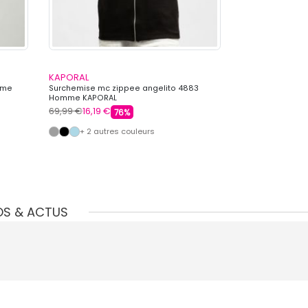
KAPORAL
KAPORAL
mme
Surchemise mc zippee angelito 4883
Chapeau bob s
Homme KAPORAL
KAPORAL
69,99 €
16,19 €
39,90 €
11,99 €
76%
+ 2 autres couleurs
+ 5 autre
OS & ACTUS