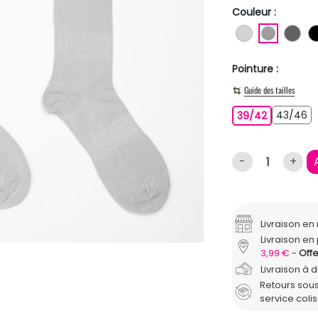
Couleur :
GRIS CLAIR
GRIS
GR
Pointure :
Guide des tailles
4
39/42
43/46
39/42
-
+
Livraison e
Livraison en 
3,99 €
Offe
Livraison à 
Retours sous
service coli