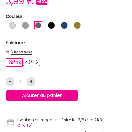
3,99 €
-80%
Couleur :
GRIS CLAIR
GRIS
GRIS FONCE
NOIR
BLEU FONCE
KAKI
Pointure :
Guide des tailles
43/46
39/42
43/46
39/42
-
+
Ajouter au panier
Livraison en magasin
Entre le 13/8 et le 21/8
*
Offerte