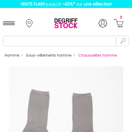
VENTE FLASH
jusqu'à
-40%
*
sur
une sélection
0
Homme
Sous-vêtements homme
Chaussettes homme