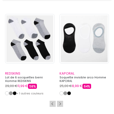
REDSKINS
KAPORAL
Lot de 6 socquettes berni
Soquette invisible arco Homme
Homme REDSKINS
KAPORAL
29,00 €
11,99 €
25,00 €
8,99 €
58%
64%
+ 1 autres couleurs