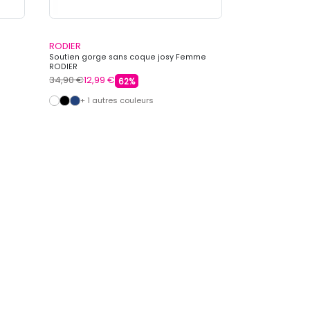
RODIER
Soutien gorge sans coque josy Femme
RODIER
34,90 €
12,99 €
62%
+ 1 autres couleurs