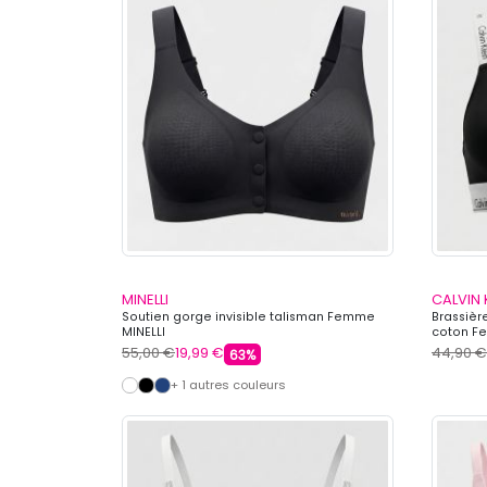
MINELLI
CALVIN 
Soutien gorge invisible talisman Femme
Brassièr
MINELLI
coton F
55,00 €
19,99 €
44,90 €
63%
+ 1 autres couleurs