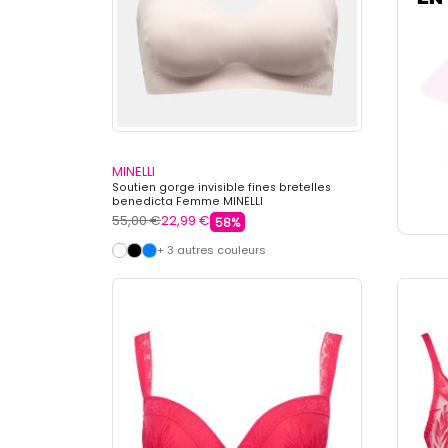
MINELLI
Soutien gorge invisible fines bretelles
benedicta Femme MINELLI
55,00 €
22,99 €
58%
+ 3 autres couleurs