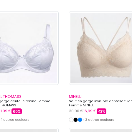
L THOMASS
MINELLI
gorge dentelle tenina Femme
Soutien gorge invisible dentelle tilia
 THOMASS
Femme MINELLI
11,99 €
30,00 €
16,99 €
60%
43%
 1 autres couleurs
+ 3 autres couleurs