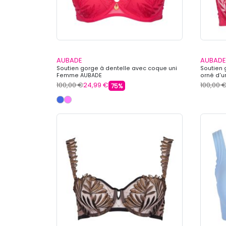
AUBADE
AUBADE
Soutien gorge à dentelle avec coque uni
Soutien 
Femme AUBADE
orné d'
100,00 €
24,99 €
100,00 
75%