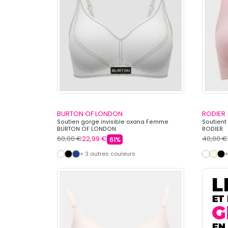
BURTON OF LONDON
RODIER
Soutien gorge invisible oxana Femme
Soutient
BURTON OF LONDON
RODIER
60,00 €
22,99 €
40,00 €
61%
+ 3 autres couleurs
+