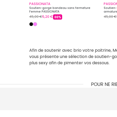
PASSIONATA
PASSIO
Soutien-gorge bandeau sans fermeture
Soutien-
Femme PASSIONATA
armatur
45,00 €
5,20 €
45,00 €
88%
Afin de soutenir avec brio votre poitrine
vous présente une sélection de soutien-gorg
plus sexy afin de pimenter vos dessous.
POUR NE R