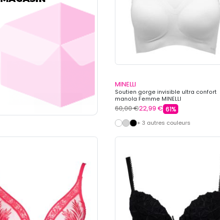
MINELLI
Soutien gorge invisible ultra confort
manola Femme MINELLI
60,00 €
22,99 €
61%
+ 3 autres couleurs