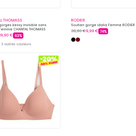
L THOMASS
RODIER
gorges kessy invisible sans
Soutien gorge idalia Femme RODIER
 Femme CHANTAL THOMASS
38,90 €
9,99 €
74%
19,90 €
63%
 3 autres couleurs