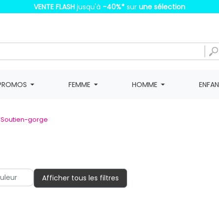
VENTE FLASH
jusqu'à
-40%
*
sur
une sélection
PROMOS
FEMME
HOMME
ENFA
Soutien-gorge
Afficher tous les filtres