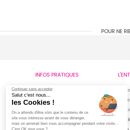
POUR NE R
INFOS PRATIQUES
L'EN
Continuer sans accepter
Retours et remboursements
Qui 
Salut c'est nous...
Suivi de commande
Espac
les Cookies !
Livraisons
Menti
On a attendu d'être sûrs que le contenu de ce
site vous intéresse avant de vous déranger,
Guide des tailles
Condi
mais on aimerait bien vous accompagner pendant votre visite...
Politique de confidentialité
Notre
C'est OK pour vous ?