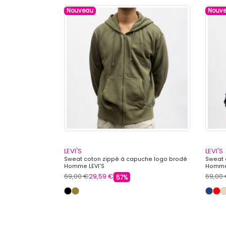
Nouveau
Nouv
LEVI'S
LEVI'S
r Homme IMPERIAL
Sweat coton zippé à capuche logo brodé
Sweat 
Homme LEVI'S
Homme 
69,00 €
29,59 €
69,00
57%