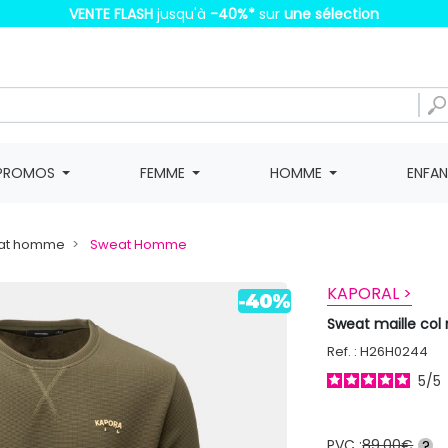
VENTE FLASH
jusqu'à
-40%
*
sur
une sélection
PROMOS
FEMME
HOMME
ENFA
weat homme
Sweat Homme
KAPORAL >
Sweat maille co
Ref. : H26H0244
5
/
5
PVC :
89,00€
?