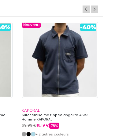
Nouveau
KAPORAL
KAPORAL
mme
Surchemise mc zippee angelito 4883
Lot de 5 boxers
Homme KAPORAL
KAPORAL
69,99 €
16,19 €
59,00 €
19,99 €
76%
+ 2 autres couleurs