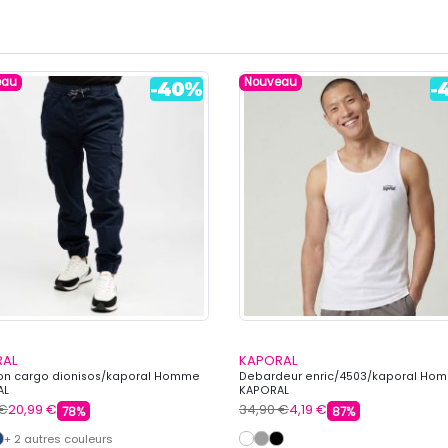
eau
Nouveau
RAL
KAPORAL
on cargo dionisos/kaporal Homme
Debardeur enric/4503/kaporal Ho
AL
KAPORAL
 €
20,99 €
34,90 €
4,19 €
78%
87%
+ 2 autres couleurs