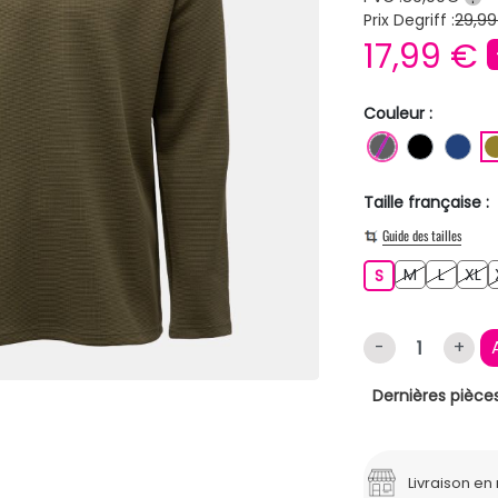
Prix Degriff :
29,99
17,99 €
Couleur :
GRIS FONC
NOIR
BL
Taille française :
Guide des tailles
M
L
XL
S
M
L
XL
S
-
+
Dernières pièces
Livraison e