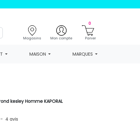
0
Magasins
Mon compte
Panier
NT
MAISON
MARQUES
l rond kesley Homme KAPORAL
-
4
avis