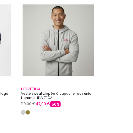
HELVETICA
HBT
 logo
Veste sweat zippée à capuche rock union
Sweat à capuch
Homme HELVETICA
110,00 €
47,99 €
139,90 €
23,99 
56%