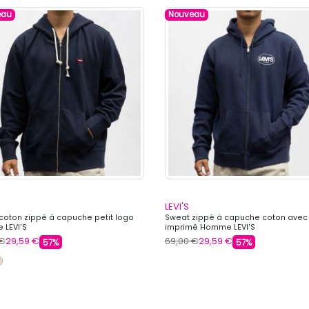
eau
Nouveau
LEVI'S
coton zippé à capuche petit logo
Sweat zippé à capuche coton avec
LEVI'S
imprimé Homme LEVI'S
 €
29,59 €
69,00 €
29,59 €
57%
57%