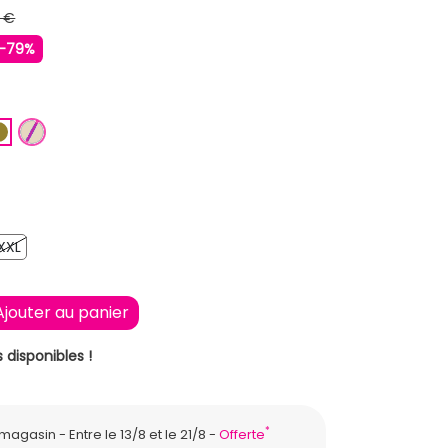
 €
-79%
E
EU FONCE
KAKI
BEIGE
XXL
XXL
Ajouter au panier
 disponibles !
*
n magasin
Entre le 13/8 et le 21/8
Offerte