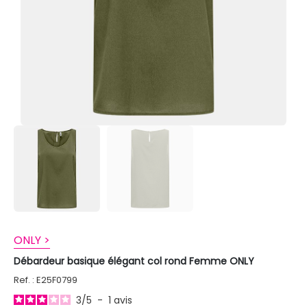
ONLY >
Débardeur basique élégant col rond Femme ONLY
Ref. : E25F0799
3
/
5
-
1
avis