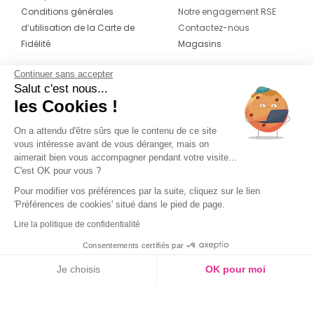
Conditions générales
Notre engagement RSE
d’utilisation de la Carte de
Contactez-nous
Fidélité
Magasins
Continuer sans accepter
CONTACT
SUIVEZ-NOUS SUR LES
Salut c'est nous...
RÉSEAUX
les Cookies !
04 42 20 78 42
Du lundi au jeudi de 8h30 à 16h30 & le
On a attendu d'être sûrs que le contenu de ce site
vous intéresse avant de vous déranger, mais on
vendredi de 8h30 à 15h30
aimerait bien vous accompagner pendant votre visite...
C'est OK pour vous ?
Pour modifier vos préférences par la suite, cliquez sur le lien
'Préférences de cookies' situé dans le pied de page.
Lire la politique de confidentialité
Consentements certifiés par
Je choisis
OK pour moi
Axeptio consent
Plateforme de Gestion du Consentement : Personnalisez vos O