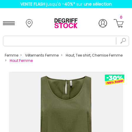
VENTE FLASH
jusqu'à
-40%
*
sur
une sélection
0
Femme
Vêtements Femme
Haut, Tee shirt, Chemise Femme
Haut Femme