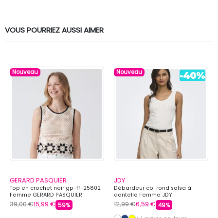
VOUS POURRIEZ AUSSI AIMER
Nouveau
Nouveau
GERARD PASQUIER
JDY
Top en crochet noir gp-ff-25802
Débardeur col rond salsa à
Femme GERARD PASQUIER
dentelle Femme JDY
39,00 €
15,99 €
12,99 €
6,59 €
59%
49%