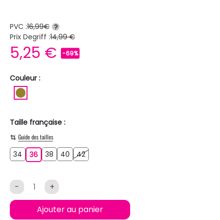
PVC :
16,99€
?
Prix Degriff :
14,99 €
5,25 €
-69%
Couleur :
KAKI
Taille française :
Guide des tailles
34
38
40
42
34
36
38
40
42
36
-
+
Ajouter au panier