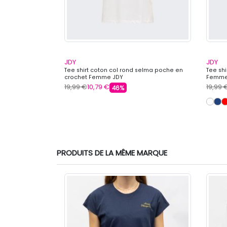
JDY
JDY
imprimé Amour
Tee shirt coton col rond selma poche en
Tee shi
mme JJXX
crochet Femme JDY
Femme
19,99 €
10,79 €
19,99 
46%
PRODUITS DE LA MÊME MARQUE