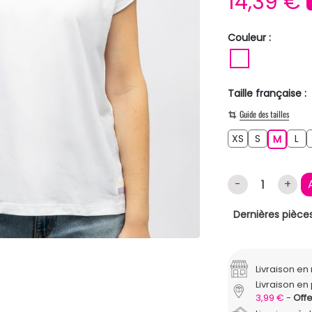
14,39 €
Couleur :
BLANC
Taille française :
Guide des tailles
XS
S
L
XS
S
M
L
M
-
+
Dernières pièces
Livraison e
Livraison en 
3,99 €
Offe