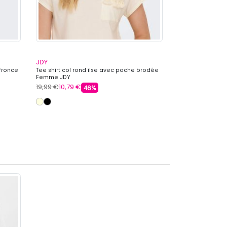
JDY
JDY
 fronce
Tee shirt col rond ilse avec poche brodée
Tee shirt col ro
Femme JDY
19,99 €
10,79 €
12,99 €
6,59 €
46%
+ 1 autre