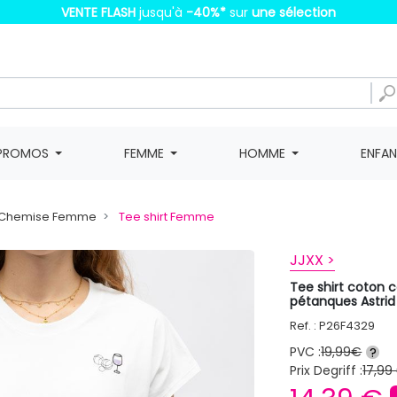
VENTE FLASH
jusqu'à
-40%
*
sur
une sélection
PROMOS
FEMME
HOMME
ENFA
t, Chemise Femme
Tee shirt Femme
JJXX >
Tee shirt coton c
pétanques Astri
Ref. : P26F4329
PVC :
19,99€
?
Prix Degriff :
17,99