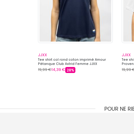
JJXX
JJXX
Tee shirt col rond coton imprimé Amour
Tee sh
Pétanque Club Astrid Femme JJXX
Proven
19,99 €
14,39 €
19,99 
28%
POUR NE R