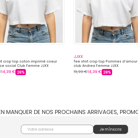
JJXX
irt crop top coton imprimé coeur
Tee shirt crop top Pommes d'amour 
ce social Club Femme JJXX
club Andrea Femme JJXX
€
14,39 €
19,99 €
14,39 €
28%
28%
IEN MANQUER DE NOS PROCHAINS ARRIVAGES, PROM