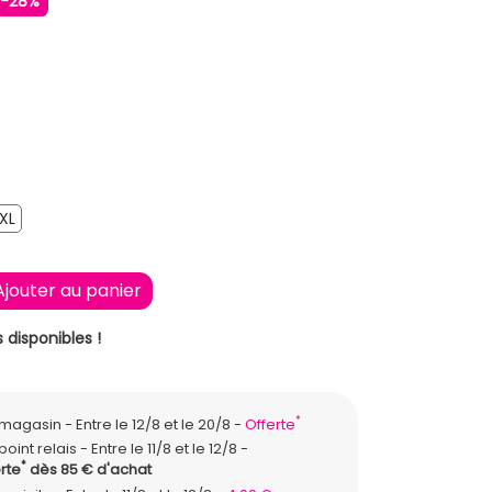
-28%
XL
XL
Ajouter au panier
 disponibles !
*
n magasin
Entre le 12/8 et le 20/8
Offerte
point relais
Entre le 11/8 et le 12/8
*
rte
dès 85 € d'achat