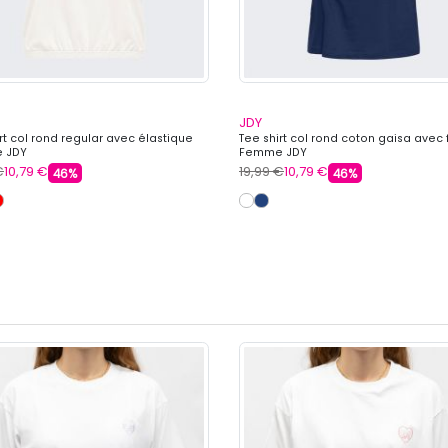
JDY
rt col rond regular avec élastique
Tee shirt col rond coton gaisa avec
 JDY
Femme JDY
€
10,79 €
19,99 €
10,79 €
46%
46%