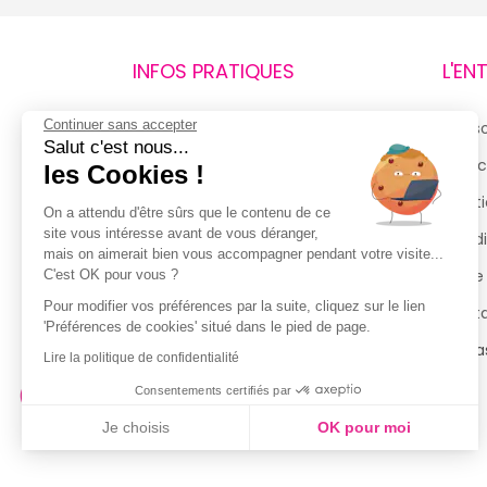
INFOS PRATIQUES
L'EN
Continuer sans accepter
Retours et remboursements
Qui 
Salut c'est nous...
Suivi de commande
Espac
les Cookies !
Livraisons
Menti
On a attendu d'être sûrs que le contenu de ce
site vous intéresse avant de vous déranger,
Guide des tailles
Condi
mais on aimerait bien vous accompagner pendant votre visite...
Politique de confidentialité
Notre
C'est OK pour vous ?
Pour modifier vos préférences par la suite, cliquez sur le lien
Conditions générales d’utilisation
Cont
'Préférences de cookies' situé dans le pied de page.
de la Carte de Fidélité
Magas
Lire la politique de confidentialité
Consentements certifiés par
Je choisis
OK pour moi
Axeptio consent
Plateforme de Gestion du Consentement : Personnalisez vo